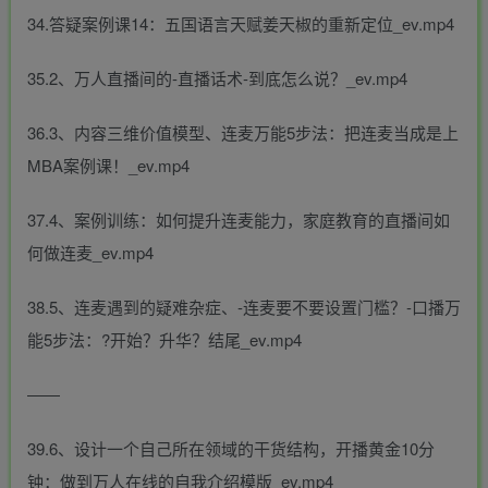
34.答疑案例课14：五国语言天赋姜天椒的重新定位_ev.mp4
35.2、万人直播间的-直播话术-到底怎么说？_ev.mp4
36.3、内容三维价值模型、连麦万能5步法：把连麦当成是上
MBA案例课！_ev.mp4
37.4、案例训练：如何提升连麦能力，家庭教育的直播间如
何做连麦_ev.mp4
38.5、连麦遇到的疑难杂症、-连麦要不要设置门槛？-口播万
能5步法：?开始？升华？结尾_ev.mp4
――
39.6、设计一个自己所在领域的干货结构，开播黄金10分
钟：做到万人在线的自我介绍模版_ev.mp4