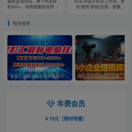
最新蓝海项目，单个作品轻
陈诺·AI设计商业工作流，​室
松400+，地铁跑酷游戏项
内/建筑/景观/运营，掌握五
目，0门槛0基础小白也可以
大主流AI设计工具
做【揭秘】
相关推荐
星影汇最新电脑挂机单机每天300+团队管道收益轻松日入1000+
中小
年费会员
79元（限时特惠）