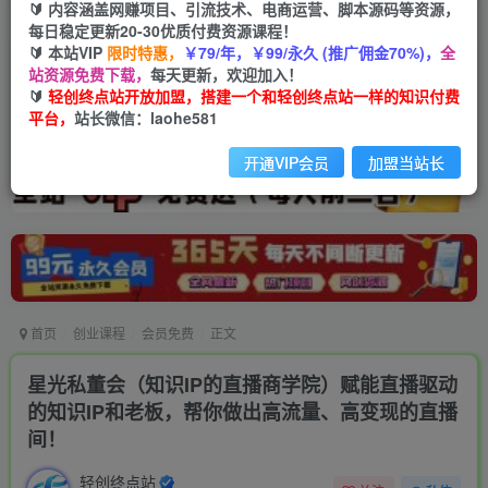
🔰 内容涵盖网赚项目、引流技术、电商运营、脚本源码等资源，
每日稳定更新20-30优质付费资源课程！
🔰 本站VIP
限时特惠，
￥79/年，￥99/永久 (推广佣金70%)，
全
站资源免费下载，
每天更新，欢迎加入！
🔰
轻创终点站开放加盟，搭建一个和轻创终点站一样的知识付费
平台，
站长微信：laohe581
开通VIP会员
加盟当站长
首页
创业课程
会员免费
正文
星光私董会（知识IP的直播商学院）赋能直播驱动
的知识IP和老板，帮你做出高流量、高变现的直播
间！
轻创终点站