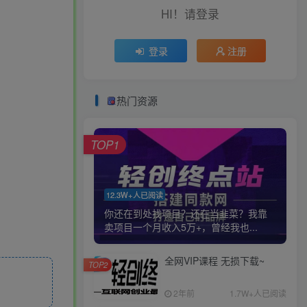
HI！请登录
登录
注册
热门资源
TOP1
12.3W+人已阅读
你还在到处找项目？还在当韭菜？我靠
卖项目一个月收入5万+，曾经我也...
全网VIP课程 无损下载~
TOP2
2年前
1.7W+人已阅读