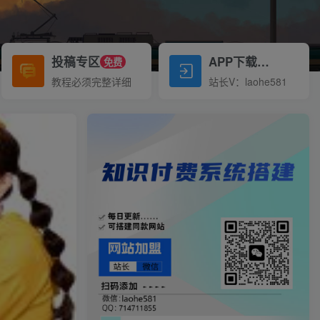
投稿专区
APP下载
免费
Down
教程必须完整详细
站长V：laohe581