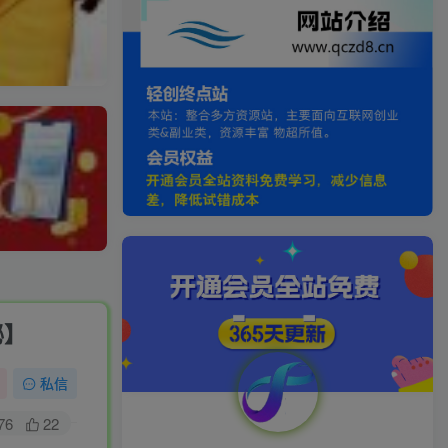
秘】
私信
76
22