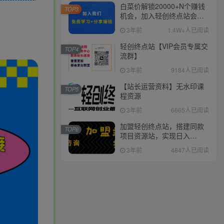
白菜价解锁20000+N个赚钱
TOP3
机会，加入轻创终点站会
员，全站资源免费学习。
3年前
1.4W+人已阅读
轻创终点站【VIP会员专属交
TOP4
流群】
3年前
9184人已阅读
【站长运营资料】无水印课
TOP5
程资源
3年前
6665人已阅读
加盟轻创终点站，搭建同款
TOP6
项目资源站，实现日入
2000+
3年前
4847人已阅读