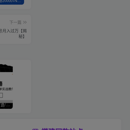
白菜价解锁20000+N个赚钱机会，加入轻创终点站会员，全站资源免费学习。
轻创终点站【VIP会员专属交流群】
【站长运营资料】无水印课程资源
下一篇
号月入过万【揭
秘】
拼多多运营全攻略，爆款打造/付费推广/免费流量/日销千单实战教学/6月更新