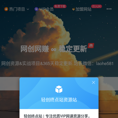
免费下载
日入2K
热门项目
VIP会员
加盟网站
网创网赚 ∞ 稳定更新
网创资源&实战项目&365天稳定更新 站长微信：laohe581
轻创终点站资源站
项目
抖音
引流
短视频
剪辑
带货
轻创终点站 | 专注优质VIP网课资源分享，