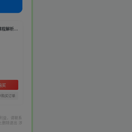
外边收费399的小红书新玩法，虚似商品之拼多多助力项目，单号100+的课程解析【揭秘】
购买
存购买订单
利益，请联系
上删除退出 涉