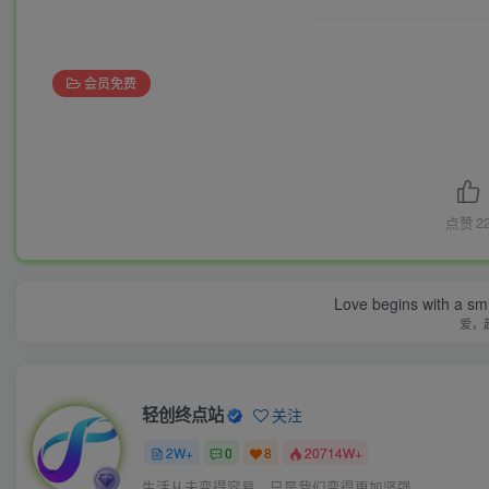
会员免费
点赞
2
Love begins with a smi
爱，
轻创终点站
关注
2W+
0
8
20714W+
生活从未变得容易，只是我们变得更加坚强