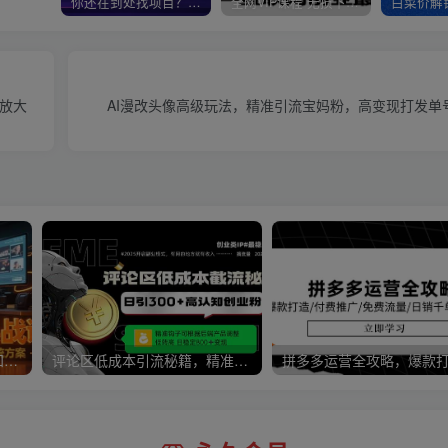
你还在到处找项目？还在当韭菜？我靠卖项目一个月收入5万+，曾经我也是个失败者。
全网VIP课程 无损下载~
限放大
AI漫改头像高级玩法，精准引流宝妈粉，高变现打发单
中小企业短视频实战课，认知+创作+投放，矩阵搭建全链路系统方案
评论区低成本引流秘籍，精准钩子直击用户，单账号日增300+创业粉，日稳…