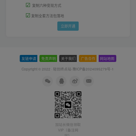
☑
复制六种变现方式
☑
复制全套方法包落地
立即开通
友链申请
-
免责声明
-
关于我们
-
广告合作
-
网站地图
Copyright © 2022 ·
轻创终点站-豫ICP备2024095279号-1
加站长微信领取
VIP（备注网
站）