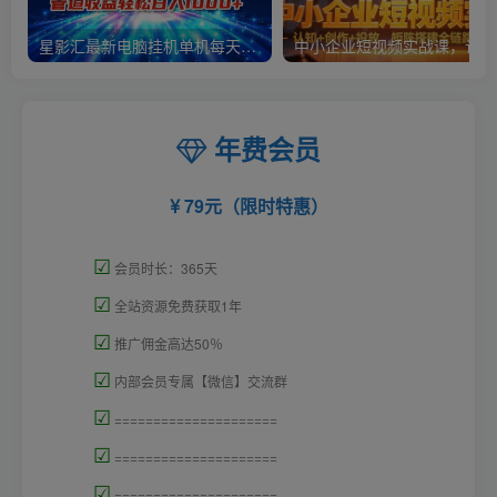
星影汇最新电脑挂机单机每天300+团队管道收益轻松日入1000+
中小
年费会员
79元（限时特惠）
☑
会员时长：365天
☑
全站资源免费获取1年
☑
推广佣金高达50％
☑
内部会员专属【微信】交流群
☑
=====================
☑
=====================
☑
=====================