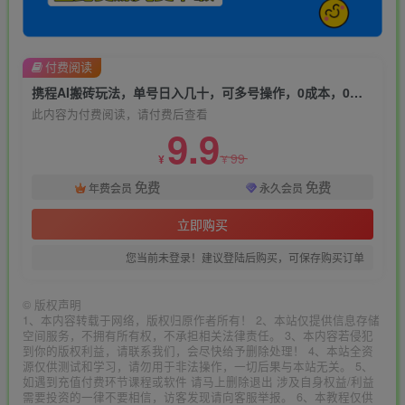
付费阅读
携程AI搬砖玩法，单号日入几十，可多号操作，0成本，0门槛，小白必学！【揭秘】
此内容为付费阅读，请付费后查看
9.9
99
¥
¥
免费
免费
年费会员
永久会员
立即购买
您当前未登录！建议登陆后购买，可保存购买订单
©
版权声明
1、本内容转载于网络，版权归原作者所有！ 2、本站仅提供信息存储
空间服务，不拥有所有权，不承担相关法律责任。 3、本内容若侵犯
到你的版权利益，请联系我们，会尽快给予删除处理！ 4、本站全资
源仅供测试和学习，请勿用于非法操作，一切后果与本站无关。 5、
如遇到充值付费环节课程或软件 请马上删除退出 涉及自身权益/利益
需要投资的一律不要相信，访客发现请向客服举报。 6、本教程仅供