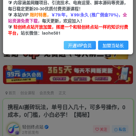
🔰 内容涵盖网赚项目、引流技术、电商运营、脚本源码等资源，
每日稳定更新20-30优质付费资源课程！
🔰 本站VIP
限时特惠，
￥79/年，￥99/永久 (推广佣金70%)，
全
站资源免费下载，
每天更新，欢迎加入！
🔰
轻创终点站开放加盟，搭建一个和轻创终点站一样的知识付费
平台，
站长微信：laohe581
开通VIP会员
加盟当站长
首页
创业课程
会员免费
正文
携程AI搬砖玩法，单号日入几十，可多号操作，0
成本，0门槛，小白必学！【揭秘】
轻创终点站
关注
私信
2年前发布