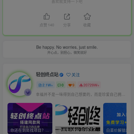
喜欢就支持一下吧
点赞
140
分享
收藏
Be happy. No worries, just smile.
开心点，别担心，微笑就好
轻创终点站
关注
2.1W+
0
9
20729W+
幸福并不是一味得到自己想要的，而是珍爱自己拥有的
你还在到处找项目？还在当韭菜？我靠卖项目一个月收入5万+，曾经我也是个失败者。
全网VIP课程 无损下载~