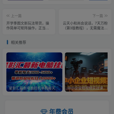
上一篇
下一篇
开学季图文新玩法带货，操
云天小和尚会说话，7天万粉
作简单可矩阵操作，正当红
（第3版教程），无需魔法，
利期小白日入500+！【揭
快速出爆款小和尚图片教程
秘】
相关推荐
星影汇最新电脑挂机单机每天300+团队管道收益轻松日入1000+
中小
年费会员