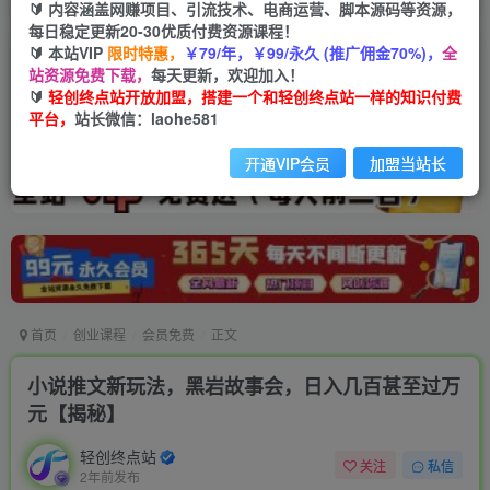
🔰 内容涵盖网赚项目、引流技术、电商运营、脚本源码等资源，
每日稳定更新20-30优质付费资源课程！
🔰 本站VIP
限时特惠，
￥79/年，￥99/永久 (推广佣金70%)，
全
站资源免费下载，
每天更新，欢迎加入！
🔰
轻创终点站开放加盟，搭建一个和轻创终点站一样的知识付费
平台，
站长微信：laohe581
开通VIP会员
加盟当站长
首页
创业课程
会员免费
正文
小说推文新玩法，黑岩故事会，日入几百甚至过万
元【揭秘】
轻创终点站
关注
私信
2年前发布