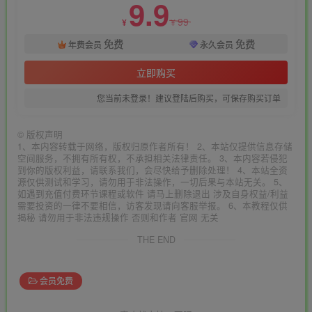
9.9
99
¥
¥
免费
免费
年费会员
永久会员
立即购买
您当前未登录！建议登陆后购买，可保存购买订单
©
版权声明
1、本内容转载于网络，版权归原作者所有！ 2、本站仅提供信息存储
空间服务，不拥有所有权，不承担相关法律责任。 3、本内容若侵犯
到你的版权利益，请联系我们，会尽快给予删除处理！ 4、本站全资
源仅供测试和学习，请勿用于非法操作，一切后果与本站无关。 5、
如遇到充值付费环节课程或软件 请马上删除退出 涉及自身权益/利益
需要投资的一律不要相信，访客发现请向客服举报。 6、本教程仅供
揭秘 请勿用于非法违规操作 否则和作者 官网 无关
THE END
会员免费