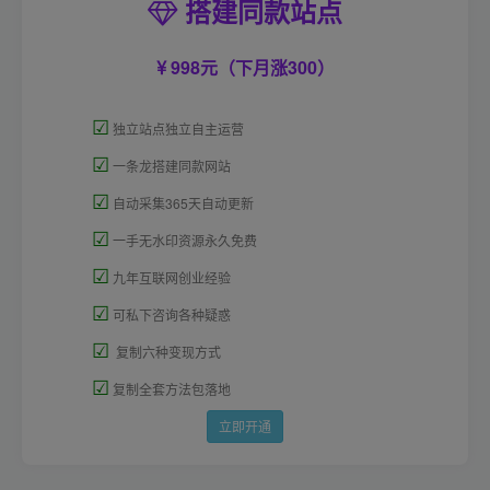
搭建同款站点
998元（下月涨300）
☑
独立站点独立自主运营
☑
一条龙搭建同款网站
☑
自动采集365天自动更新
☑
一手无水印资源永久免费
☑
九年互联网创业经验
☑
可私下咨询各种疑惑
☑
复制六种变现方式
☑
复制全套方法包落地
立即开通