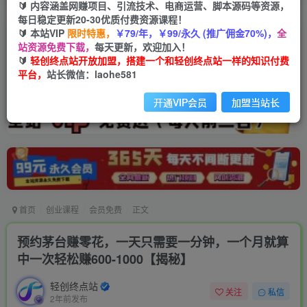
🔰 内容涵盖网赚项目、引流技术、电商运营、脚本源码等资源，
每日稳定更新20-30优质付费资源课程！
🔰 本站VIP
限时特惠，
￥79/年，￥99/永久 (推广佣金70%)，
全
站资源免费下载，
每天更新，欢迎加入！
🔰
轻创终点站开放加盟，搭建一个和轻创终点站一样的知识付费
平台，
站长微信：laohe581
开通VIP会员
加盟当站长
首页
创业课程
会员免费
正文
预约茅台赚零花，一天只需要一分钟，一个月就算
中一次轻松赚600-1000【揭秘】
轻创终点站
关注
私信
2年前发布