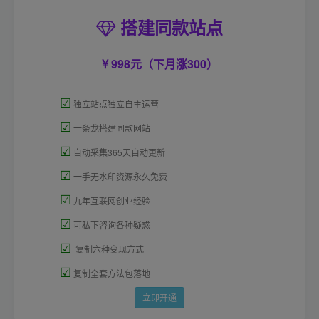
搭建同款站点
998元（下月涨300）
☑
独立站点独立自主运营
☑
一条龙搭建同款网站
☑
自动采集365天自动更新
☑
一手无水印资源永久免费
☑
九年互联网创业经验
☑
可私下咨询各种疑惑
☑
复制六种变现方式
☑
复制全套方法包落地
立即开通