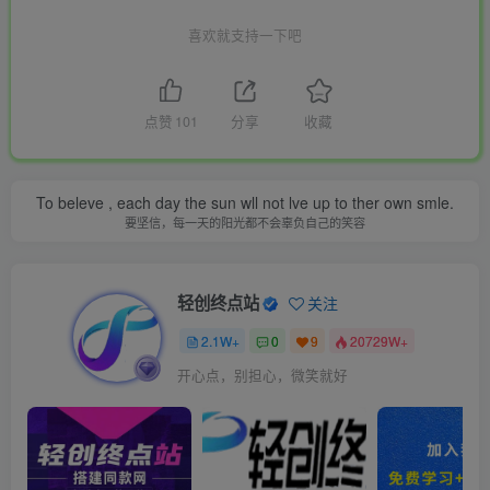
喜欢就支持一下吧
点赞
101
分享
收藏
To beleve , each day the sun wll not lve up to ther own smle.
要坚信，每一天的阳光都不会辜负自己的笑容
轻创终点站
关注
2.1W+
0
9
20729W+
开心点，别担心，微笑就好