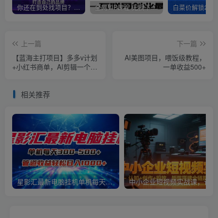
你还在到处找项目？还在当韭菜？我靠卖项目一个月收入5万+，曾经我也是个失败者。
全网VIP课程 无损下载~
上一篇
下一篇
【蓝海主打项目】多多v计划
AI美图项目，喂饭级教程，
+小红书商单，AI剪辑一个视
一单收益500+
频三份收益矩阵打法月入十
万【揭秘】
相关推荐
星影汇最新电脑挂机单机每天300+团队管道收益轻松日入1000+
中小