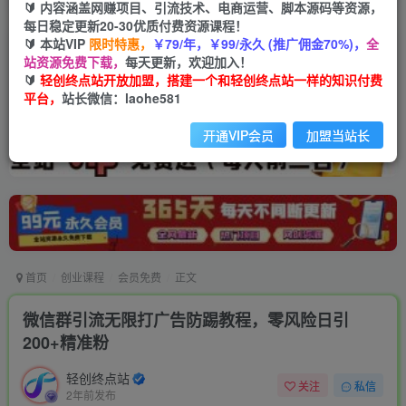
🔰 内容涵盖网赚项目、引流技术、电商运营、脚本源码等资源，
每日稳定更新20-30优质付费资源课程！
🔰 本站VIP
限时特惠，
￥79/年，￥99/永久 (推广佣金70%)，
全
站资源免费下载，
每天更新，欢迎加入！
🔰
轻创终点站开放加盟，搭建一个和轻创终点站一样的知识付费
平台，
站长微信：laohe581
开通VIP会员
加盟当站长
首页
创业课程
会员免费
正文
微信群引流无限打广告防踢教程，零风险日引
200+精准粉
轻创终点站
关注
私信
2年前发布