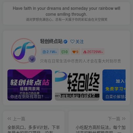
Have faith in your dreams and someday your rainbow will
come smiling through.
请对梦想充满信心，总有一天属于你的彩虹会在天空微笑
轻创终点站
关注
2.1W+
0
9
20729W+
只有在日常生活中尽责的人才会在重大时刻尽责
你还在到处找项目？还在当韭菜？我靠卖项目一个月收入5万+，曾经我也是个失败者。
全网VIP课程 无损下载~
上一篇
下一篇
全新风口，多多V计划，下半
小吃配方高阶玩法，每个加
年最大的风口项目，没有之
过来的粉丝都能变现，一部