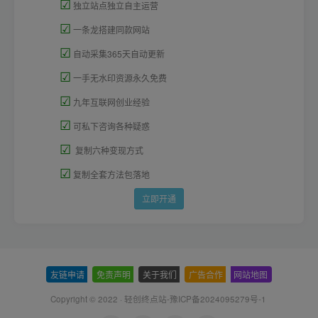
☑
独立站点独立自主运营
☑
一条龙搭建同款网站
☑
自动采集365天自动更新
☑
一手无水印资源永久免费
☑
九年互联网创业经验
☑
可私下咨询各种疑惑
☑
复制六种变现方式
☑
复制全套方法包落地
立即开通
友链申请
-
免责声明
-
关于我们
-
广告合作
-
网站地图
Copyright © 2022 ·
轻创终点站-豫ICP备2024095279号-1