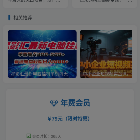
一【揭秘】
手机轻松月入1w+【揭秘】
相关推荐
星影汇最新电脑挂机单机每天300+团队管道收益轻松日入1000+
中小
年费会员
79元（限时特惠）
☑
会员时长：365天