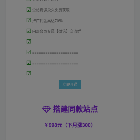
☑
全站资源永久免费获取
☑
推广佣金高达70％
☑
内部会员专属【微信】交流群
☑
=====================
☑
=====================
☑
=====================
☑
=====================
立即开通
搭建同款站点
998元（下月涨300）