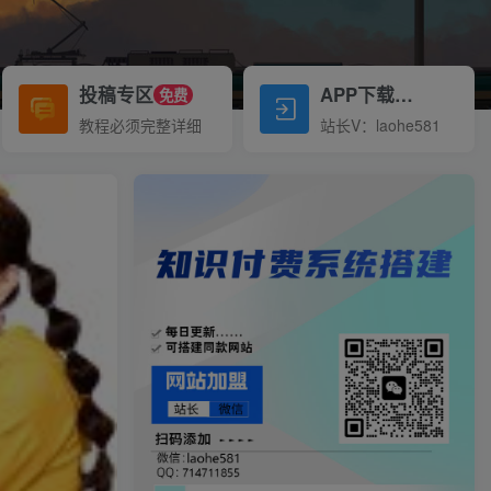
投稿专区
APP下载
免费
Down
教程必须完整详细
站长V：laohe581