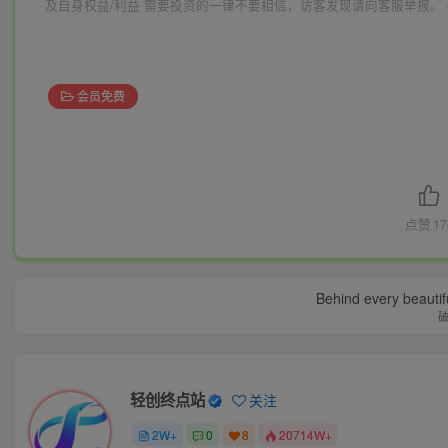
及自身权益/利益 需要投资的一律不要相信，访客发现请向客服举报。 
会员免费
点赞
17
Behind every beautifu
轻创终点站
关注
2W+
0
8
20714W+