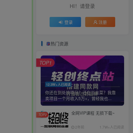
HI！请登录
登录
注册
热门资源
TOP1
12.3W+人已阅读
你还在到处找项目？还在当韭菜？我靠
卖项目一个月收入5万+，曾经我也...
全网VIP课程 无损下载~
TOP2
2年前
1.7W+人已阅读