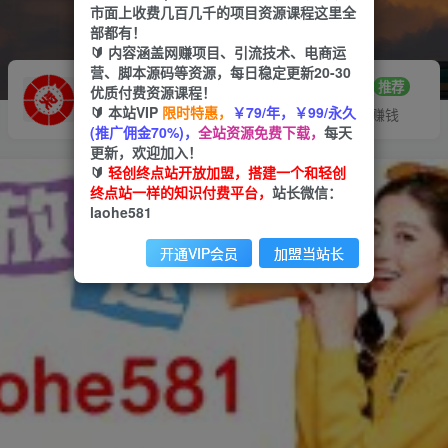
市面上收费几百几千的项目资源课程这里全
部都有！
🔰 内容涵盖网赚项目、引流技术、电商运
营、脚本源码等资源，每日稳定更新20-30
推广赚钱
站长招募
70%分佣
推荐
优质付费资源课程！
🔰 本站VIP
限时特惠，
￥79/年，￥99/永久
推广返佣高达70%
24小时自动赚钱
(推广佣金70%)，
全站资源免费下载，
每天
更新，欢迎加入！
🔰
轻创终点站开放加盟，搭建一个和轻创
终点站一样的知识付费平台，
站长微信：
laohe581
开通VIP会员
加盟当站长