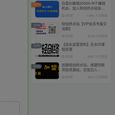
白菜价解锁20000+N个赚钱
TOP3
机会，加入轻创终点站会
员，全站资源免费学习。
3年前
1.4W+人已阅读
轻创终点站【VIP会员专属交
TOP4
流群】
3年前
9184人已阅读
【站长运营资料】无水印课
TOP5
程资源
3年前
6667人已阅读
加盟轻创终点站，搭建同款
TOP6
项目资源站，实现日入
2000+
3年前
4847人已阅读