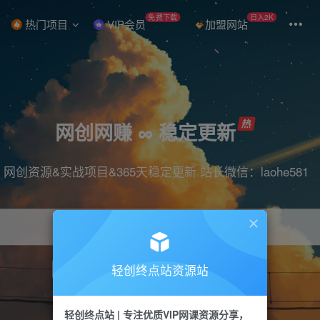
免费下载
日入2K
热门项目
VIP会员
加盟网站
网创网赚 ∞ 稳定更新
网创资源&实战项目&365天稳定更新 站长微信：laohe581
轻创终点站资源站
项目
抖音
引流
短视频
剪辑
带货
轻创终点站 | 专注优质VIP网课资源分享，