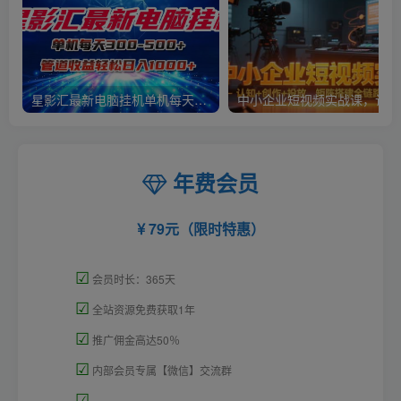
星影汇最新电脑挂机单机每天300+团队管道收益轻松日入1000+
中小
年费会员
79元（限时特惠）
☑
会员时长：365天
☑
全站资源免费获取1年
☑
推广佣金高达50％
☑
内部会员专属【微信】交流群
☑
=====================