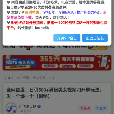
🔰 内容涵盖网赚项目、引流技术、电商运营、脚本源码等资源，
每日稳定更新20-30优质付费资源课程！
🔰 本站VIP
限时特惠，
￥79/年，￥99/永久 (推广佣金70%)，
全
站资源免费下载，
每天更新，欢迎加入！
🔰
轻创终点站开放加盟，搭建一个和轻创终点站一样的知识付费
平台，
站长微信：laohe581
开通VIP会员
加盟当站长
首页
创业课程
会员免费
正文
全网首发，日引500+男粉美女视频四开屏玩法，
发一个爆一个【揭秘】
轻创终点站
关注
私信
2年前发布