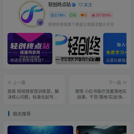
轻创终点站
关注
2.1W+
0
9
20730W+
感谢你将我推下悬崖让我看清整片天空
你还在到处找项目？还在当韭菜？我靠卖项目一个月收入5万+，曾经我也是个失败者。
全网VIP课程 无损下载~
上一篇
下一篇
勋哥·短视频变现训练营，解
南悟·小红书医疗流量落地实
决核心问题，标准化起号流
战课，干货/落地/实战/快速
程，以变现为核心
上手
相关推荐