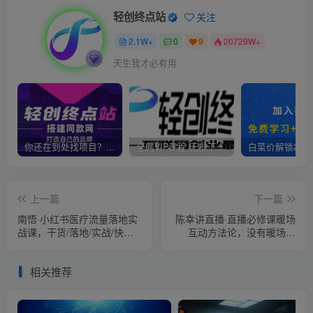
轻创终点站
关注
2.1W+
0
9
20729W+
天生我才必有用
你还在到处找项目？还在当韭菜？我靠卖项目一个月收入5万+，曾经我也是个失败者。
全网VIP课程 无损下载~
上一篇
下一篇
南悟·小红书医疗流量落地实
陈幸讲直播·直播必修课暖场
战课，干货/落地/实战/快速
互动方法论，没有暖场互
上手
动，就没有自然流量
相关推荐