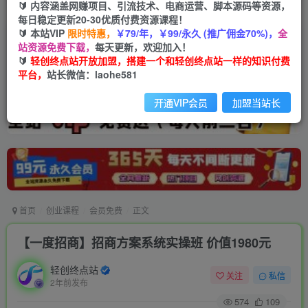
🔰 内容涵盖网赚项目、引流技术、电商运营、脚本源码等资源，
每日稳定更新20-30优质付费资源课程！
🔰 本站VIP
限时特惠，
￥79/年，￥99/永久 (推广佣金70%)，
全
站资源免费下载，
每天更新，欢迎加入！
🔰
轻创终点站开放加盟，搭建一个和轻创终点站一样的知识付费
平台，
站长微信：laohe581
开通VIP会员
加盟当站长
首页
创业课程
会员免费
正文
【一度招商】招商方案系统实操班 价值1980元
轻创终点站
关注
私信
2年前发布
574
109