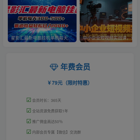
星影汇最新电脑挂机单机每天300+团队管道收益轻松日入1000+
中小
年费会员
79元（限时特惠）
☑
会员时长：365天
☑
全站资源免费获取1年
☑
推广佣金高达50％
☑
内部会员专属【微信】交流群