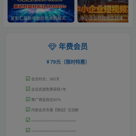
星影汇最新电脑挂机单机每天300+团队管道收益轻松日入1000+
中小
年费会员
79元（限时特惠）
☑
会员时长：365天
☑
全站资源免费获取1年
☑
推广佣金高达50％
☑
内部会员专属【微信】交流群
☑
=====================
☑
=====================