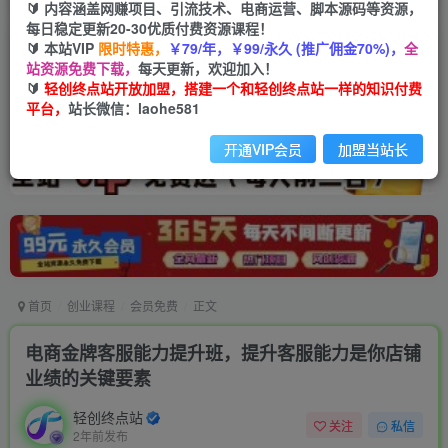
🔰 内容涵盖网赚项目、引流技术、电商运营、脚本源码等资源，
每日稳定更新20-30优质付费资源课程！
🔰 本站VIP
限时特惠，
￥79/年，￥99/永久 (推广佣金70%)，
全
站资源免费下载，
每天更新，欢迎加入！
🔰
轻创终点站开放加盟，搭建一个和轻创终点站一样的知识付费
平台，
站长微信：laohe581
开通VIP会员
加盟当站长
首页
创业课程
会员免费
正文
电商金牌客服能力提升班，提升客服能力是你店铺
业绩的关键要素
轻创终点站
关注
私信
2年前发布