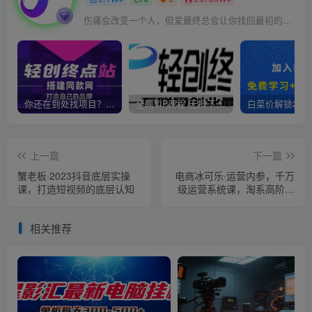
伤痛会改变一个人，但爱最终总会让你找回最初的自己
你还在到处找项目？还在当韭菜？我靠卖项目一个月收入5万+，曾经我也是个失败者。
全网VIP课程 无损下载~
上一篇
下一篇
蟹老板·2023抖音底层实操
电商冰可乐·运营内参，千万
课，打造短视频的底层认知
级运营系统课，淘系高阶运
营手册，从选品开始，完整
做店技巧
相关推荐