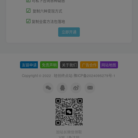
可私下咨询各种疑惑
☑
复制六种变现方式
☑
复制全套方法包落地
立即开通
友链申请
-
免责声明
-
关于我们
-
广告合作
-
网站地图
Copyright © 2022 ·
轻创终点站-豫ICP备2024095279号-1
加站长微信领取
VIP（备注网