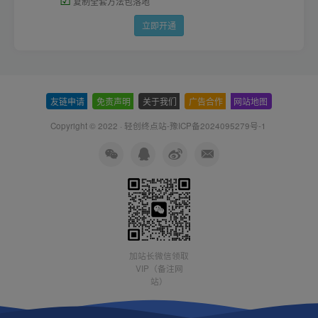
复制全套方法包落地
立即开通
友链申请
-
免责声明
-
关于我们
-
广告合作
-
网站地图
Copyright © 2022 ·
轻创终点站-豫ICP备2024095279号-1
加站长微信领取
VIP（备注网
站）