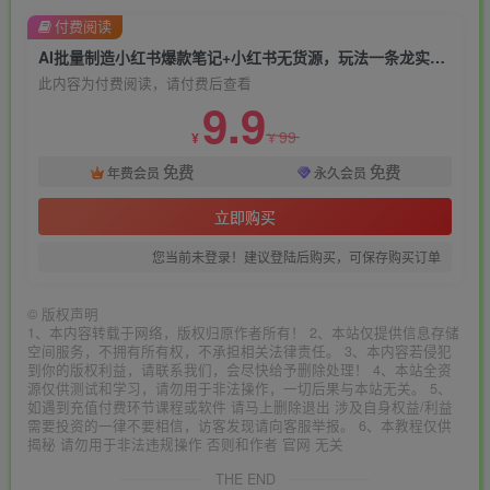
付费阅读
AI批量制造小红书爆款笔记+小红书无货源，玩法一条龙实操，小白也能轻松日入500+【揭秘】
此内容为付费阅读，请付费后查看
9.9
99
¥
¥
免费
免费
年费会员
永久会员
立即购买
您当前未登录！建议登陆后购买，可保存购买订单
©
版权声明
1、本内容转载于网络，版权归原作者所有！ 2、本站仅提供信息存储
空间服务，不拥有所有权，不承担相关法律责任。 3、本内容若侵犯
到你的版权利益，请联系我们，会尽快给予删除处理！ 4、本站全资
源仅供测试和学习，请勿用于非法操作，一切后果与本站无关。 5、
如遇到充值付费环节课程或软件 请马上删除退出 涉及自身权益/利益
需要投资的一律不要相信，访客发现请向客服举报。 6、本教程仅供
揭秘 请勿用于非法违规操作 否则和作者 官网 无关
THE END