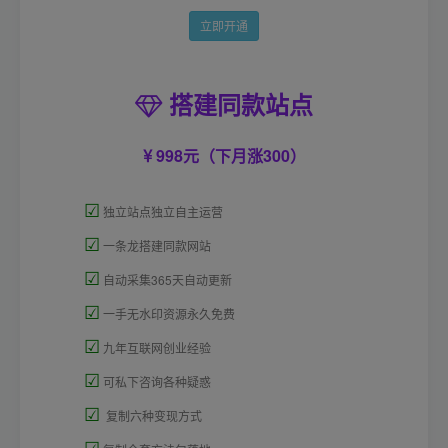
立即开通
搭建同款站点
998元（下月涨300）
☑
独立站点独立自主运营
☑
一条龙搭建同款网站
☑
自动采集365天自动更新
☑
一手无水印资源永久免费
☑
九年互联网创业经验
☑
可私下咨询各种疑惑
☑
复制六种变现方式
☑