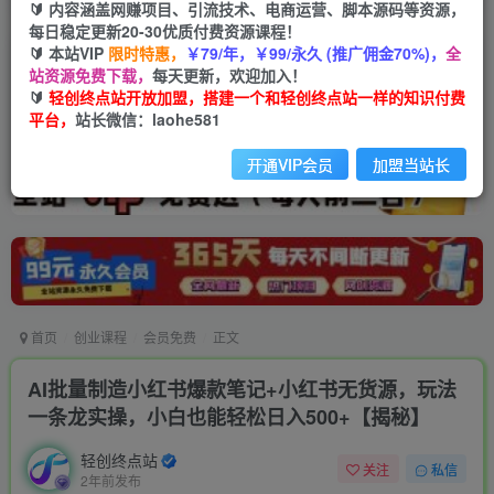
🔰 内容涵盖网赚项目、引流技术、电商运营、脚本源码等资源，
每日稳定更新20-30优质付费资源课程！
🔰 本站VIP
限时特惠，
￥79/年，￥99/永久 (推广佣金70%)，
全
站资源免费下载，
每天更新，欢迎加入！
🔰
轻创终点站开放加盟，搭建一个和轻创终点站一样的知识付费
平台，
站长微信：laohe581
开通VIP会员
加盟当站长
首页
创业课程
会员免费
正文
AI批量制造小红书爆款笔记+小红书无货源，玩法
一条龙实操，小白也能轻松日入500+【揭秘】
轻创终点站
关注
私信
2年前发布