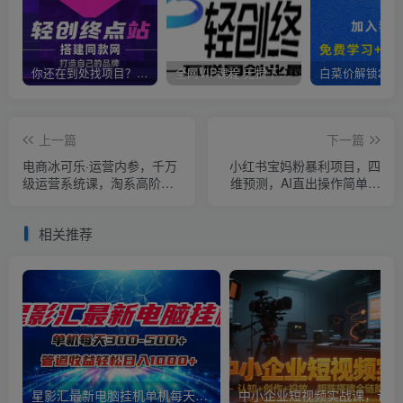
你还在到处找项目？还在当韭菜？我靠卖项目一个月收入5万+，曾经我也是个失败者。
全网VIP课程 无损下载~
上一篇
下一篇
电商冰可乐·运营内参，千万
小红书宝妈粉暴利项目，四
级运营系统课，淘系高阶运
维预测，AI直出操作简单，
营手册，从选品开始，完整
轻松日入1000+【揭秘】
做店技巧
相关推荐
星影汇最新电脑挂机单机每天300+团队管道收益轻松日入1000+
中小