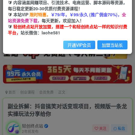
🔰 内容涵盖网赚项目、引流技术、电商运营、脚本源码等资源，
每日稳定更新20-30优质付费资源课程！
🔰 本站VIP
限时特惠，
￥79/年，￥99/永久 (推广佣金70%)，
全
站资源免费下载，
每天更新，欢迎加入！
🔰
轻创终点站开放加盟，搭建一个和轻创终点站一样的知识付费
平台，
站长微信：laohe581
开通VIP会员
加盟当站长
首页
创业课程
会员免费
正文
副业拆解：抖音搞笑对话变现项目，视频版一条龙
实操玩法分享给你
轻创终点站
关注
私信
2年前发布