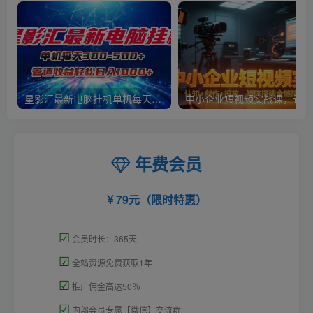
星影汇最新电脑挂机单机每天300+团队管道收益轻松日入1000+
中小
年费会员
79元（限时特惠）
☑
会员时长：365天
☑
全站资源免费获取1年
☑
推广佣金高达50％
☑
内部会员专属【微信】交流群