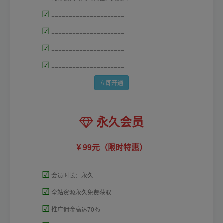
☑
=====================
☑
=====================
☑
=====================
☑
=====================
立即开通
永久会员
99元（限时特惠）
☑
会员时长：永久
☑
全站资源永久免费获取
☑
推广佣金高达70％