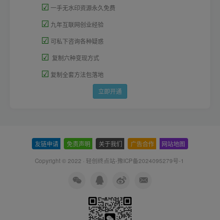
☑
一手无水印资源永久免费
☑
九年互联网创业经验
☑
可私下咨询各种疑惑
☑
复制六种变现方式
☑
复制全套方法包落地
立即开通
友链申请
-
免责声明
-
关于我们
-
广告合作
-
网站地图
Copyright © 2022 ·
轻创终点站-豫ICP备2024095279号-1