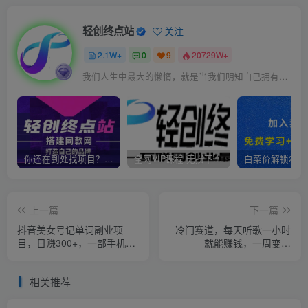
轻创终点站
关注
2.1W+
0
9
20729W+
我们人生中最大的懒惰，就是当我们明知自己拥有作出选择的能力，却不去主动改变而是放任它的生活态度
你还在到处找项目？还在当韭菜？我靠卖项目一个月收入5万+，曾经我也是个失败者。
全网VIP课程 无损下载~
上一篇
下一篇
抖音美女号记单词副业项
冷门赛道，每天听歌一小时
目，日赚300+，一部手机就
就能赚钱，一周变现
能轻松操作【揭秘】
2000【揭秘】
相关推荐