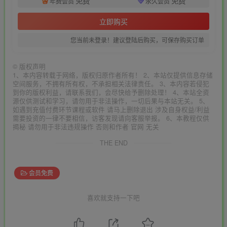
免费
免费
年费会员
永久会员
立即购买
您当前未登录！建议登陆后购买，可保存购买订单
©
版权声明
1、本内容转载于网络，版权归原作者所有！ 2、本站仅提供信息存储
空间服务，不拥有所有权，不承担相关法律责任。 3、本内容若侵犯
到你的版权利益，请联系我们，会尽快给予删除处理！ 4、本站全资
源仅供测试和学习，请勿用于非法操作，一切后果与本站无关。 5、
如遇到充值付费环节课程或软件 请马上删除退出 涉及自身权益/利益
需要投资的一律不要相信，访客发现请向客服举报。 6、本教程仅供
揭秘 请勿用于非法违规操作 否则和作者 官网 无关
THE END
会员免费
喜欢就支持一下吧