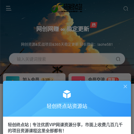
网创网赚 ∞ 稳定更新
网创资源&实战项目&365天稳定更新 站长微信：laohe581
输入关键词搜索
加入会员
会员交流
3.3折
群聊
全站资源免费下载
研究探讨一手信息差
推广赚钱
站长招募
70%分佣
推荐
轻创终点站资源站
推广返佣高达70%
24小时自动赚钱
轻创终点站 | 专注优质VIP网课资源分享，市面上收费几百几千
投稿专区
APP下载
免费
Down
的项目资源课程这里全部都有！
教程必须完整详细
站长V：laohe581