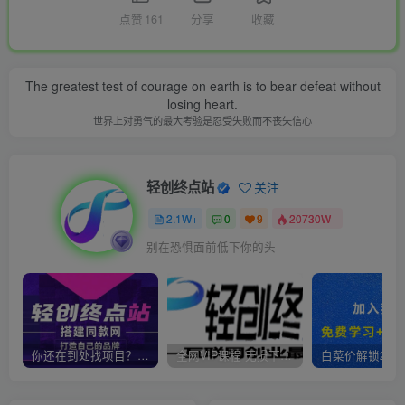
点赞
161
分享
收藏
The greatest test of courage on earth is to bear defeat without
losing heart.
世界上对勇气的最大考验是忍受失败而不丧失信心
轻创终点站
关注
2.1W+
0
9
20730W+
别在恐惧面前低下你的头
你还在到处找项目？还在当韭菜？我靠卖项目一个月收入5万+，曾经我也是个失败者。
全网VIP课程 无损下载~