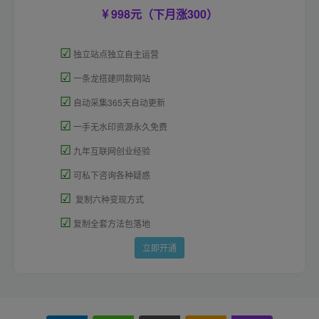
998元（下月涨300）
☑
独立站点独立自主运营
☑
一条龙搭建同款网站
☑
自动采集365天自动更新
☑
一手无水印资源永久免费
☑
九年互联网创业经验
☑
可私下咨询各种疑惑
☑
复制六种变现方式
☑
复制全套方法包落地
立即开通