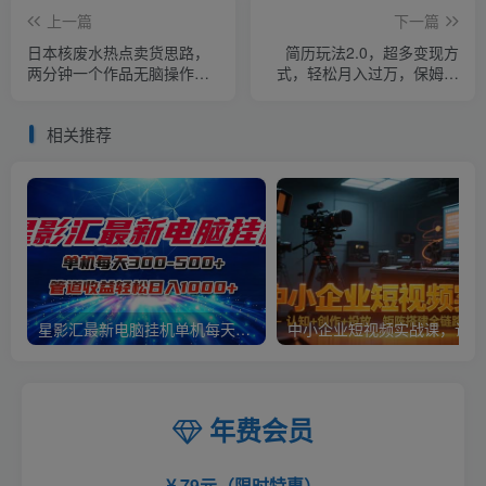
上一篇
下一篇
日本核废水热点卖货思路，
简历玩法2.0，超多变现方
两分钟一个作品无脑操作，
式，轻松月入过万，保姆级
学会思路轻松月入2w+【揭
教学【揭秘】
秘】
相关推荐
星影汇最新电脑挂机单机每天300+团队管道收益轻松日入1000+
中小
年费会员
79元（限时特惠）