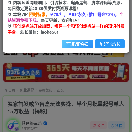
🔰 内容涵盖网赚项目、引流技术、电商运营、脚本源码等资源，
每日稳定更新20-30优质付费资源课程！
🔰 本站VIP
限时特惠，
￥79/年，￥99/永久 (推广佣金70%)，
全
站资源免费下载，
每天更新，欢迎加入！
🔰
轻创终点站开放加盟，搭建一个和轻创终点站一样的知识付费
平台，
站长微信：laohe581
开通VIP会员
加盟当站长
首页
创业课程
会员免费
正文
独家首发咸鱼盲盒玩法实操，半个月批量起号单人
15万收益【揭秘】
轻创终点站
关注
私信
2年前发布