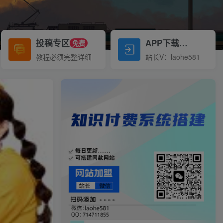
投稿专区
APP下载
免费
Down
教程必须完整详细
站长V：laohe581