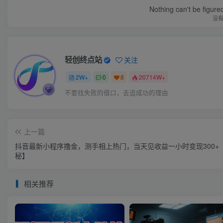
Nothing can't be figure
没
轻创终点站
关注
2W+
0
8
20714W+
不要找失败的借口，去追成功的理由
上一篇
抖音最新小程序撸金，测手相上热门，当天见收益一小时变现300+
秘】
相关推荐