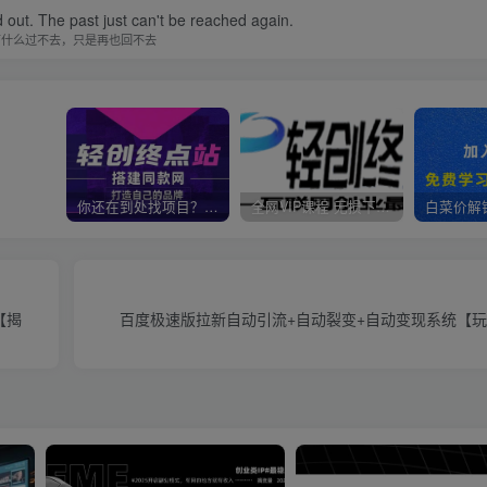
d out. The past just can't be reached again.
有什么过不去，只是再也回不去
你还在到处找项目？还在当韭菜？我靠卖项目一个月收入5万+，曾经我也是个失败者。
全网VIP课程 无损下载~
【揭
百度极速版拉新自动引流+自动裂变+自动变现系统【玩