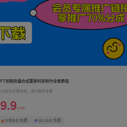
NFT抢购捡漏合成置换科技制作全套教程
此内容为付费阅读，请付费后查看
9.9
99
¥
免费
免费
年费会员
永久会员