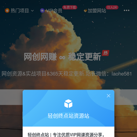
免费下载
日入2K
热门项目
VIP会员
加盟网站
网创网赚 ∞ 稳定更新
网创资源&实战项目&365天稳定更新 站长微信：laohe581
轻创终点站资源站
项目
抖音
引流
短视频
剪辑
带货
轻创终点站 | 专注优质VIP网课资源分享，