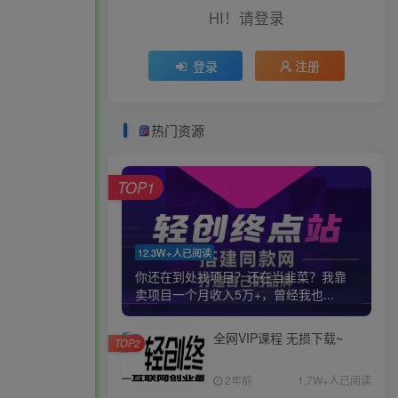
HI！请登录
登录
注册
热门资源
TOP1
12.3W+人已阅读
你还在到处找项目？还在当韭菜？我靠
卖项目一个月收入5万+，曾经我也...
全网VIP课程 无损下载~
TOP2
2年前
1.7W+人已阅读