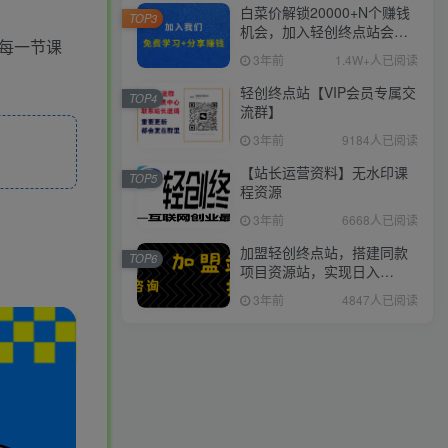
白菜价解锁20000+N个赚钱
TOP3
机会，加入轻创终点站会
。每一节课
员，全站资源免费学习。
3年前
1.4W+人已阅读
轻创终点站【VIP会员专属交
TOP4
流群】
3年前
9184人已阅读
【站长运营资料】无水印课
TOP5
程资源
3年前
6668人已阅读
加盟轻创终点站，搭建同款
TOP6
项目资源站，实现日入
2000+
3年前
4847人已阅读