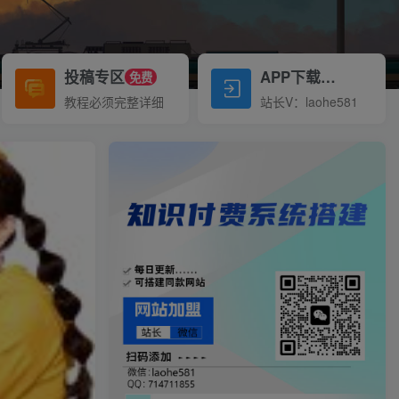
投稿专区
APP下载
免费
Down
教程必须完整详细
站长V：laohe581