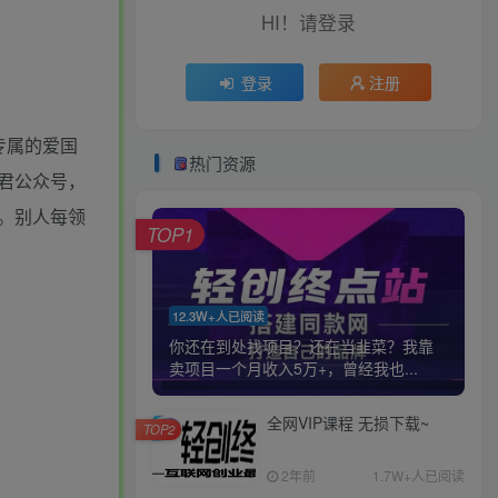
HI！请登录
登录
注册
专属的爱国
热门资源
君公众号，
​。别人每领
TOP1
12.3W+人已阅读
你还在到处找项目？还在当韭菜？我靠
卖项目一个月收入5万+，曾经我也...
全网VIP课程 无损下载~
TOP2
2年前
1.7W+人已阅读