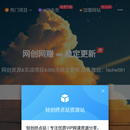
免费下载
日入2K
热门项目
VIP会员
加盟网站
网创网赚 ∞ 稳定更新
网创资源&实战项目&365天稳定更新 站长微信：laohe581
轻创终点站资源站
项目
抖音
引流
短视频
剪辑
带货
轻创终点站 | 专注优质VIP网课资源分享，