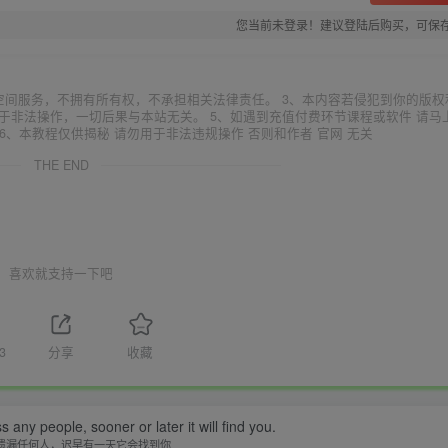
您当前未登录！建议登陆后购买，可保
空间服务，不拥有所有权，不承担相关法律责任。 3、本内容若侵犯到你的版权
于非法操作，一切后果与本站无关。 5、如遇到充值付费环节课程或软件 请马
6、本教程仅供揭秘 请勿用于非法违规操作 否则和作者 官网 无关
THE END
喜欢就支持一下吧
3
分享
收藏
 any people, sooner or later it will find you.
遗漏任何人，迟早有一天它会找到你