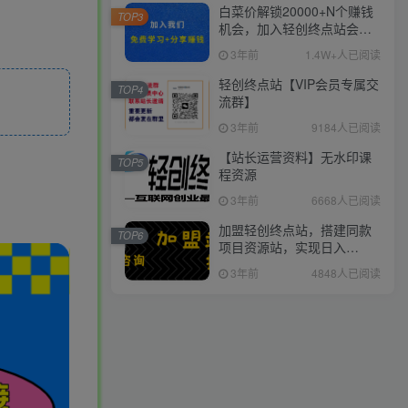
白菜价解锁20000+N个赚钱
TOP3
机会，加入轻创终点站会
员，全站资源免费学习。
3年前
1.4W+人已阅读
轻创终点站【VIP会员专属交
TOP4
流群】
3年前
9184人已阅读
【站长运营资料】无水印课
TOP5
程资源
3年前
6668人已阅读
加盟轻创终点站，搭建同款
TOP6
项目资源站，实现日入
2000+
3年前
4848人已阅读