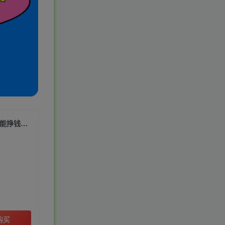
国庆节头像项目，9月必做的风口项目，别人在你的视频下领取国庆头像就能挣钱【揭秘】
购买