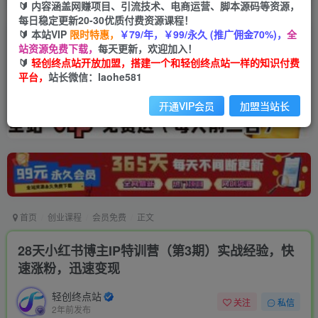
🔰 内容涵盖网赚项目、引流技术、电商运营、脚本源码等资源，
每日稳定更新20-30优质付费资源课程！
🔰 本站VIP
限时特惠，
￥79/年，￥99/永久 (推广佣金70%)，
全
站资源免费下载，
每天更新，欢迎加入！
🔰
轻创终点站开放加盟，搭建一个和轻创终点站一样的知识付费
平台，
站长微信：laohe581
开通VIP会员
加盟当站长
首页
创业课程
会员免费
正文
28天小红书博主IP特训营（第3期）实战经验，快
速涨粉，迅速变现
轻创终点站
关注
私信
2年前发布