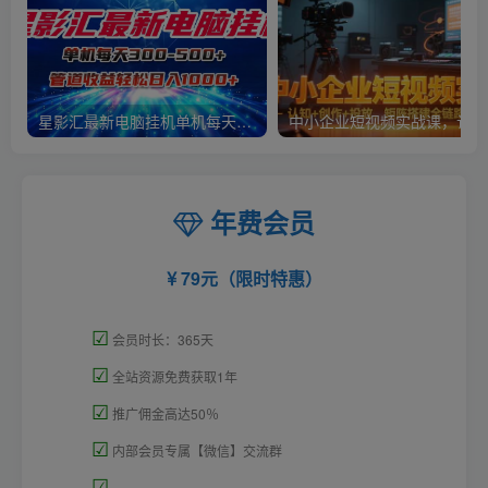
星影汇最新电脑挂机单机每天300+团队管道收益轻松日入1000+
中小
年费会员
79元（限时特惠）
☑
会员时长：365天
☑
全站资源免费获取1年
☑
推广佣金高达50％
☑
内部会员专属【微信】交流群
☑
=====================