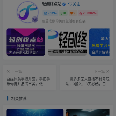
轻创终点站
关注
2.1W+
0
9
20730W+
破茧成蝶的美好生活都有伤痛
你还在到处找项目？还在当韭菜？我靠卖项目一个月收入5万+，曾经我也是个失败者。
全网VIP课程 无损下载~
上一篇
下一篇
自媒体美学提升营，手把手
拼多多无人直播不封号玩
带你提升品牌审美，做一个
法，0投入，3天必起，日入
有调性的博主
1000+
相关推荐