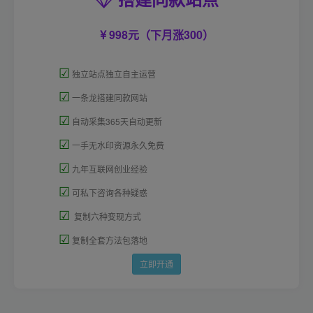
998元（下月涨300）
☑
独立站点独立自主运营
☑
一条龙搭建同款网站
☑
自动采集365天自动更新
☑
一手无水印资源永久免费
☑
九年互联网创业经验
☑
可私下咨询各种疑惑
☑
复制六种变现方式
☑
复制全套方法包落地
立即开通