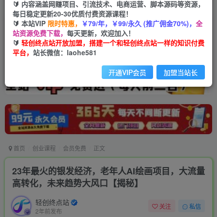
🔰 内容涵盖网赚项目、引流技术、电商运营、脚本源码等资源，
每日稳定更新20-30优质付费资源课程！
🔰 本站VIP
限时特惠，
￥79/年，￥99/永久 (推广佣金70%)，
全
站资源免费下载，
每天更新，欢迎加入！
🔰
轻创终点站开放加盟，搭建一个和轻创终点站一样的知识付费
平台，
站长微信：laohe581
开通VIP会员
加盟当站长
首页
创业课程
会员免费
正文
23年最火的银发经济，老年人AI绘画项目，大流量
高转化，未来趋势大风口【揭秘】
轻创终点站
关注
私信
2年前发布