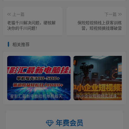
上一篇
下一篇
老猫千川解决问题，硬核解
保险短视频线上获客训练
决你的千川问题！
营，短视频搞钱爆破营
相关推荐
星影汇最新电脑挂机单机每天300+团队管道收益轻松日入1000+
中小
年费会员