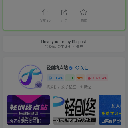
点赞
30
分享
收藏
I love you for my life past.
我爱你，爱了整整一个曾经
轻创终点站
关注
2.1W+
0
9
20730W+
我爱你，爱了整整一个曾经
你还在到处找项目？还在当韭菜？我靠卖项目一个月收入5万+，曾经我也是个失败者。
全网VIP课程 无损下载~