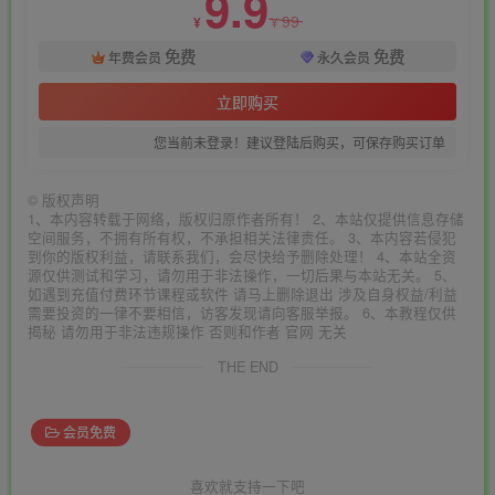
9.9
99
¥
¥
免费
免费
年费会员
永久会员
立即购买
您当前未登录！建议登陆后购买，可保存购买订单
©
版权声明
1、本内容转载于网络，版权归原作者所有！ 2、本站仅提供信息存储
空间服务，不拥有所有权，不承担相关法律责任。 3、本内容若侵犯
到你的版权利益，请联系我们，会尽快给予删除处理！ 4、本站全资
源仅供测试和学习，请勿用于非法操作，一切后果与本站无关。 5、
如遇到充值付费环节课程或软件 请马上删除退出 涉及自身权益/利益
需要投资的一律不要相信，访客发现请向客服举报。 6、本教程仅供
揭秘 请勿用于非法违规操作 否则和作者 官网 无关
THE END
会员免费
喜欢就支持一下吧