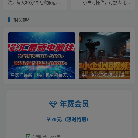
法，每天30分钟无脑搬运，
小白可操作，可放大【揭
轻松日入500+【揭秘】
秘】
相关推荐
星影汇最新电脑挂机单机每天300+团队管道收益轻松日入1000+
中小
年费会员
79元（限时特惠）
☑
会员时长：365天