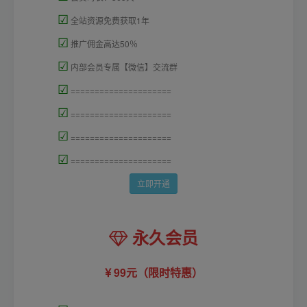
☑
全站资源免费获取1年
☑
推广佣金高达50％
☑
内部会员专属【微信】交流群
☑
=====================
☑
=====================
☑
=====================
☑
=====================
立即开通
永久会员
99元（限时特惠）