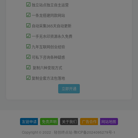
☑
独立站点独立自主运营
☑
一条龙搭建同款网站
☑
自动采集365天自动更新
☑
一手无水印资源永久免费
☑
九年互联网创业经验
☑
可私下咨询各种疑惑
☑
复制六种变现方式
☑
复制全套方法包落地
立即开通
友链申请
-
免责声明
-
关于我们
-
广告合作
-
网站地图
Copyright © 2022 ·
轻创终点站-豫ICP备2024095279号-1