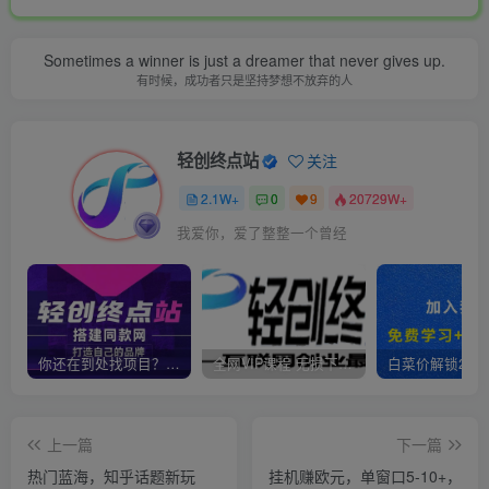
Sometimes a winner is just a dreamer that never gives up.
有时候，成功者只是坚持梦想不放弃的人
轻创终点站
关注
2.1W+
0
9
20729W+
我爱你，爱了整整一个曾经
你还在到处找项目？还在当韭菜？我靠卖项目一个月收入5万+，曾经我也是个失败者。
全网VIP课程 无损下载~
上一篇
下一篇
热门蓝海，知乎话题新玩
挂机赚欧元，单窗口5-10+，