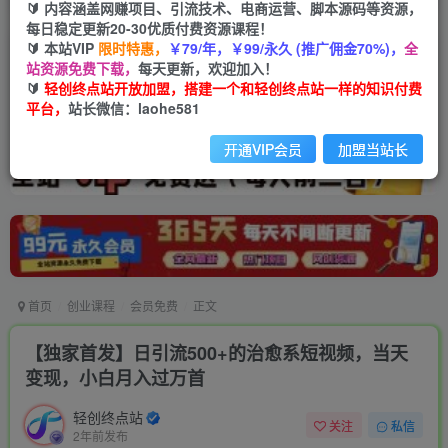
🔰 内容涵盖网赚项目、引流技术、电商运营、脚本源码等资源，
每日稳定更新20-30优质付费资源课程！
🔰 本站VIP
限时特惠，
￥79/年，￥99/永久 (推广佣金70%)，
全
站资源免费下载，
每天更新，欢迎加入！
🔰
轻创终点站开放加盟，搭建一个和轻创终点站一样的知识付费
平台，
站长微信：laohe581
开通VIP会员
加盟当站长
首页
创业课程
会员免费
正文
【独家首发】日引流500+的治愈系短视频，当天
变现，小白月入过万首
轻创终点站
关注
私信
2年前发布