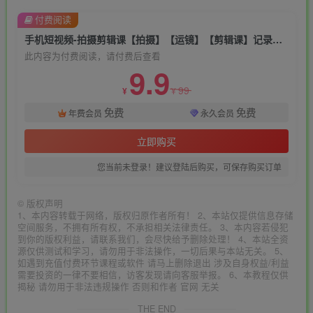
付费阅读
手机短视频-拍摄剪辑课【拍摄】【运镜】【剪辑课】记录日常
此内容为付费阅读，请付费后查看
9.9
99
¥
¥
免费
免费
年费会员
永久会员
立即购买
您当前未登录！建议登陆后购买，可保存购买订单
©
版权声明
1、本内容转载于网络，版权归原作者所有！ 2、本站仅提供信息存储
空间服务，不拥有所有权，不承担相关法律责任。 3、本内容若侵犯
到你的版权利益，请联系我们，会尽快给予删除处理！ 4、本站全资
源仅供测试和学习，请勿用于非法操作，一切后果与本站无关。 5、
如遇到充值付费环节课程或软件 请马上删除退出 涉及自身权益/利益
需要投资的一律不要相信，访客发现请向客服举报。 6、本教程仅供
揭秘 请勿用于非法违规操作 否则和作者 官网 无关
THE END