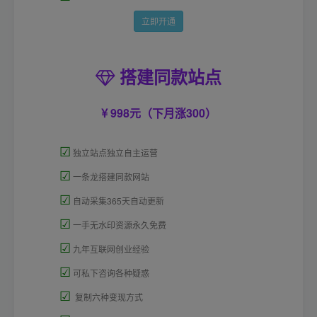
立即开通
搭建同款站点
998元（下月涨300）
☑
独立站点独立自主运营
☑
一条龙搭建同款网站
☑
自动采集365天自动更新
☑
一手无水印资源永久免费
☑
九年互联网创业经验
☑
可私下咨询各种疑惑
☑
复制六种变现方式