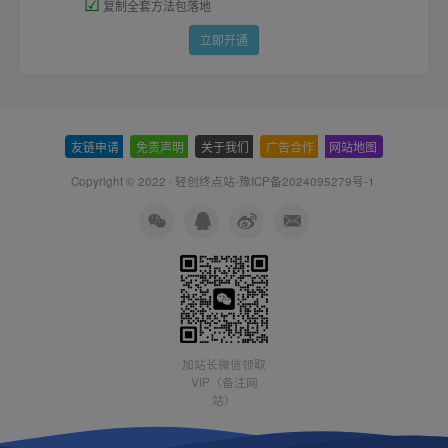
☑
复制全套方法包落地
立即开通
友链申请
-
免责声明
-
关于我们
-
广告合作
-
网站地图
Copyright © 2022 ·
轻创终点站-豫ICP备2024095279号-1
加站长微信领取
VIP（备注网
站）