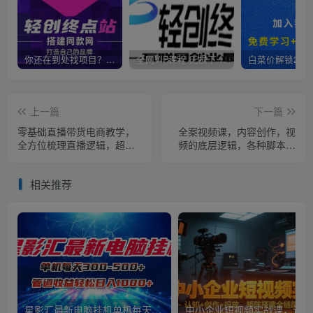
你还在到处找项目？还在当韭菜？我靠卖项目一个月收入5万+，曾经我也是个失败者。
全网VIP课程 无损下载~
上一篇
下一篇
零基础直播带货电商教学，
全案视频课，内容创作，视
全方位梳理直播逻辑，超详
频的底层逻辑，各种脚本拆
细拆解分析
解，爆款文案及视频形式，
DOU+如何助力等
相关推荐
星影汇最新电脑挂机单机每天300+团队管道收益轻松日入1000+
中小