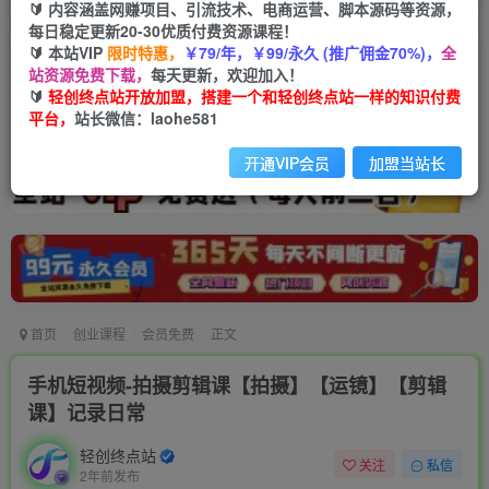
🔰 内容涵盖网赚项目、引流技术、电商运营、脚本源码等资源，
每日稳定更新20-30优质付费资源课程！
🔰 本站VIP
限时特惠，
￥79/年，￥99/永久 (推广佣金70%)，
全
站资源免费下载，
每天更新，欢迎加入！
🔰
轻创终点站开放加盟，搭建一个和轻创终点站一样的知识付费
平台，
站长微信：laohe581
开通VIP会员
加盟当站长
首页
创业课程
会员免费
正文
手机短视频-拍摄剪辑课【拍摄】【运镜】【剪辑
课】记录日常
轻创终点站
关注
私信
2年前发布