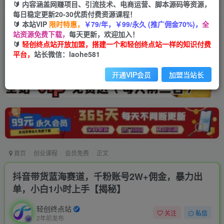
🔰 内容涵盖网赚项目、引流技术、电商运营、脚本源码等资源，
每日稳定更新20-30优质付费资源课程！
🔰 本站VIP
限时特惠，
￥79/年，￥99/永久 (推广佣金70%)，
全
站资源免费下载，
每天更新，欢迎加入！
🔰
轻创终点站开放加盟，搭建一个和轻创终点站一样的知识付费
平台，
站长微信：laohe581
开通VIP会员
加盟当站长
首页
创业课程
会员免费
正文
抖音带货蓝海赛道，千粉账号2W+佣金，暴力出
单，小白1小时上手【揭秘】
轻创终点站
关注
私信
2年前发布