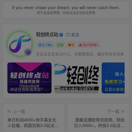
If you never chase your dream, you will never catch them.
若不去追逐梦想，你将永远无法抓住梦想
轻创终点站
关注
2.1W+
0
9
20730W+
无论过去发生过什么，你都要相信，最好的尚未到来
你还在到处找项目？还在当韭菜？我靠卖项目一个月收入5万+，曾经我也是个失败者。
全网VIP课程 无损下载~
上一篇
下一篇
单日利润4000+快手美女无
靠搬运爆款带货视频，轻松
人挂播，网盘拉新3.0玩法，
日入3000+，终极3.0玩法，
男粉转化超高【揭秘】
保姆式教学，简单三步，小