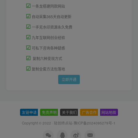
☑
一条龙搭建同款网站
☑
自动采集365天自动更新
☑
一手无水印资源永久免费
☑
九年互联网创业经验
☑
可私下咨询各种疑惑
☑
复制六种变现方式
☑
复制全套方法包落地
立即开通
友链申请
-
免责声明
-
关于我们
-
广告合作
-
网站地图
Copyright © 2022 ·
轻创终点站-豫ICP备2024095279号-1