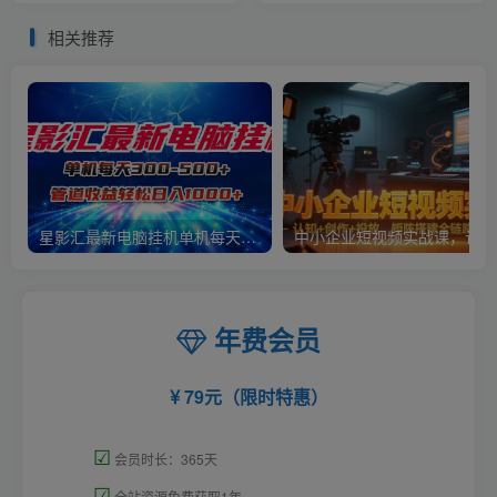
白即可实现稳定出单【揭
相关推荐
秘】
星影汇最新电脑挂机单机每天300+团队管道收益轻松日入1000+
中小
年费会员
79元（限时特惠）
☑
会员时长：365天
☑
全站资源免费获取1年