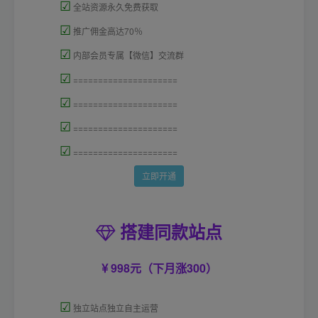
☑
全站资源永久免费获取
☑
推广佣金高达70％
☑
内部会员专属【微信】交流群
☑
=====================
☑
=====================
☑
=====================
☑
=====================
立即开通
搭建同款站点
998元（下月涨300）
☑
独立站点独立自主运营