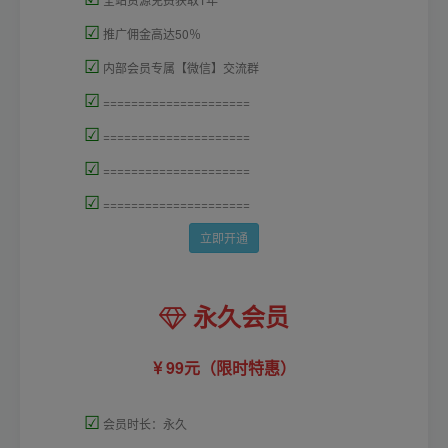
☑
推广佣金高达50％
☑
内部会员专属【微信】交流群
☑
=====================
☑
=====================
☑
=====================
☑
=====================
立即开通
永久会员
99元（限时特惠）
☑
会员时长：永久