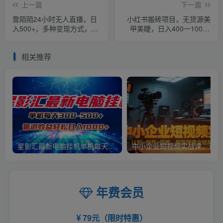
上一篇
下一篇
靠陌陌24小时无人直播，日
小红书搬砖项目，无货源美
入500+，多种变现方式，落
甲美睫，日入400一1000+
地保姆级教程【揭秘】
【揭秘】
相关推荐
星影汇最新电脑挂机单机每天300+团队管道收益轻松日入1000+
中小
年费会员
79元（限时特惠）