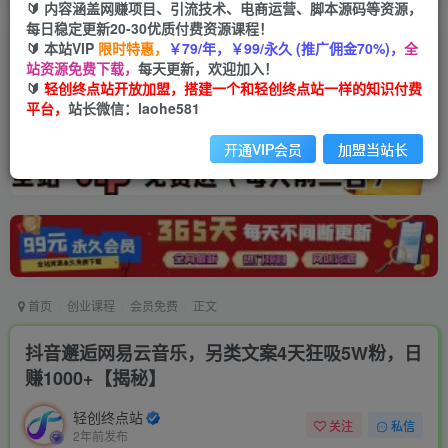
🔰 内容涵盖网赚项目、引流技术、电商运营、脚本源码等资源，
每日稳定更新20-30优质付费资源课程！
🔰 本站VIP
限时特惠，
￥79/年，￥99/永久 (推广佣金70%)，
全
站资源免费下载，
每天更新，欢迎加入！
🔰
轻创终点站开放加盟，搭建一个和轻创终点站一样的知识付费
平台，
站长微信：laohe581
开通VIP会员
加盟当站长
首页
创业课程
会员免费
正文
抖音邂逅网易云音乐，另类文案4天狂吸5W粉，日
赚1000+【揭秘】
轻创终点站
关注
私信
2年前发布