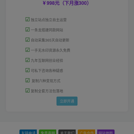
998元（下月涨300）
☑
独立站点独立自主运营
☑
一条龙搭建同款网站
☑
自动采集365天自动更新
☑
一手无水印资源永久免费
☑
九年互联网创业经验
☑
可私下咨询各种疑惑
☑
复制六种变现方式
☑
复制全套方法包落地
立即开通
友链申请
-
免责声明
-
关于我们
-
广告合作
-
网站地图