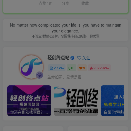
点赞
181
分享
收藏
No matter how complicated your life is, you have to maintain
your elegance.
不论生活如何复杂，总要保持自己的那一份优雅
轻创终点站
关注
2.1W+
0
9
20729W+
生命如花，爱情是蜜
你还在到处找项目？还在当韭菜？我靠卖项目一个月收入5万+，曾经我也是个失败者。
全网VIP课程 无损下载~