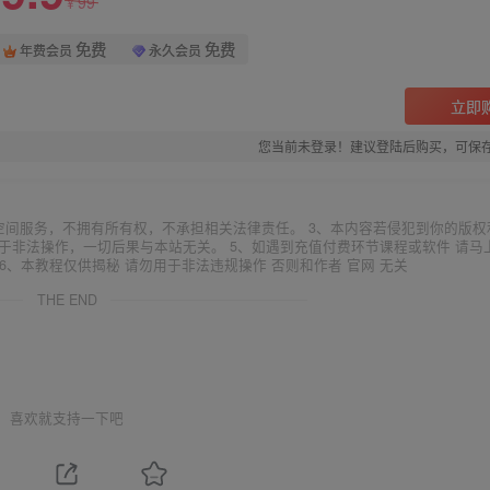
99
¥
免费
免费
年费会员
永久会员
立即
您当前未登录！建议登陆后购买，可保
空间服务，不拥有所有权，不承担相关法律责任。 3、本内容若侵犯到你的版权
于非法操作，一切后果与本站无关。 5、如遇到充值付费环节课程或软件 请马
6、本教程仅供揭秘 请勿用于非法违规操作 否则和作者 官网 无关
THE END
喜欢就支持一下吧