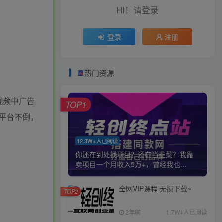
HI！请登录
登录
注册
热门资源
视频中广告
TOP1
平台不倒，
12.3W+人已阅读
你还在到处找项目？还在当韭菜？我靠
卖项目一个月收入5万+，曾经我也...
全网VIP课程 无损下载~
TOP2
2年前
1.7W+人已阅读