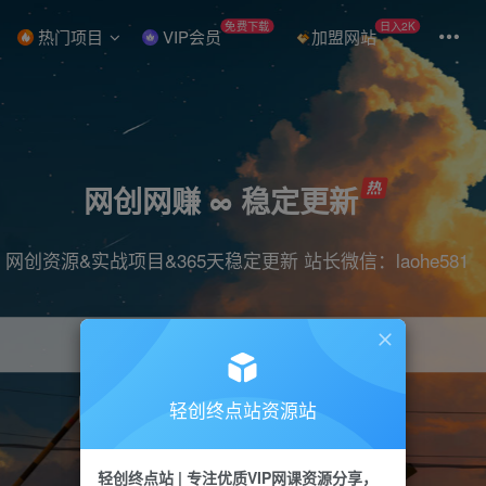
免费下载
日入2K
热门项目
VIP会员
加盟网站
网创网赚 ∞ 稳定更新
网创资源&实战项目&365天稳定更新 站长微信：laohe581
轻创终点站资源站
项目
抖音
引流
短视频
剪辑
带货
轻创终点站 | 专注优质VIP网课资源分享，