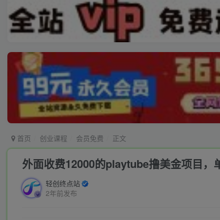
首页
创业课程
会员免费
正文
外面收费12000的playtube撸美金项
轻创终点站
2年前发布