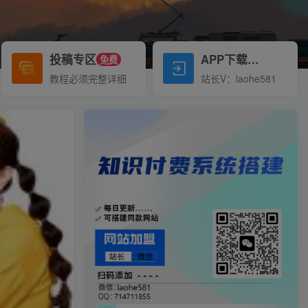
投稿专区
APP下载
免费
Down
教程必须完整详细
站长V：laohe581