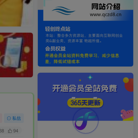
私信
38
94