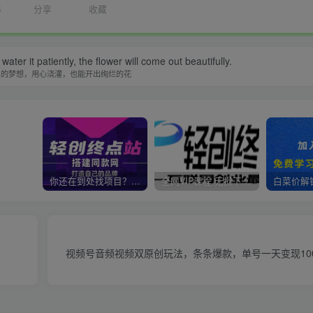
4
分享
收藏
water it patiently, the flower will come out beautifully.
单的梦想，用心浇灌，也能开出绚烂的花
你还在到处找项目？还在当韭菜？我靠卖项目一个月收入5万+，曾经我也是个失败者。
全网VIP课程 无损下载~
视频号音频视频双原创玩法，条条爆款，单号一天变现10