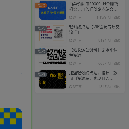
白菜价解锁20000+N个赚钱
TOP3
机会，加入轻创终点站会
员，全站资源免费学习。
3年前
1.4W+人已阅读
轻创终点站【VIP会员专属交
TOP4
流群】
3年前
9184人已阅读
【站长运营资料】无水印课
TOP5
程资源
3年前
6667人已阅读
加盟轻创终点站，搭建同款
TOP6
项目资源站，实现日入
2000+
3年前
4847人已阅读