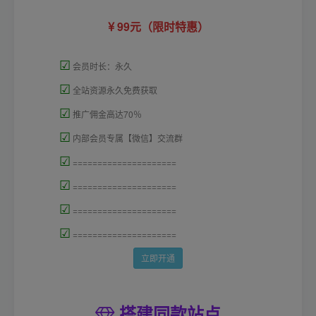
99元（限时特惠）
☑
会员时长：永久
☑
全站资源永久免费获取
☑
推广佣金高达70％
☑
内部会员专属【微信】交流群
☑
=====================
☑
=====================
☑
=====================
☑
=====================
立即开通
搭建同款站点