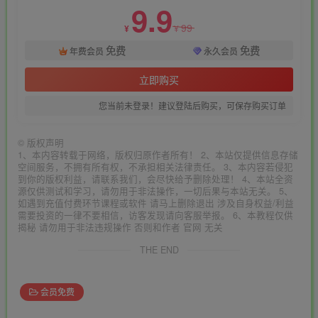
9.9
99
¥
¥
免费
免费
年费会员
永久会员
立即购买
您当前未登录！建议登陆后购买，可保存购买订单
©
版权声明
1、本内容转载于网络，版权归原作者所有！ 2、本站仅提供信息存储
空间服务，不拥有所有权，不承担相关法律责任。 3、本内容若侵犯
到你的版权利益，请联系我们，会尽快给予删除处理！ 4、本站全资
源仅供测试和学习，请勿用于非法操作，一切后果与本站无关。 5、
如遇到充值付费环节课程或软件 请马上删除退出 涉及自身权益/利益
需要投资的一律不要相信，访客发现请向客服举报。 6、本教程仅供
揭秘 请勿用于非法违规操作 否则和作者 官网 无关
THE END
会员免费