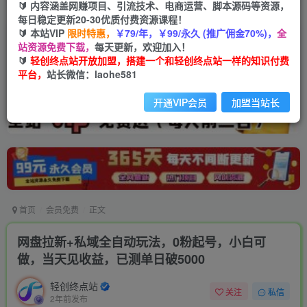
🔰 内容涵盖网赚项目、引流技术、电商运营、脚本源码等资源，
每日稳定更新20-30优质付费资源课程！
🔰 本站VIP
限时特惠，
￥79/年，￥99/永久 (推广佣金70%)，
全
站资源免费下载，
每天更新，欢迎加入！
🔰
轻创终点站开放加盟，搭建一个和轻创终点站一样的知识付费
平台，
站长微信：laohe581
开通VIP会员
加盟当站长
首页
会员免费
正文
网盘拉新+私域全自动玩法，0粉起号，小白可
做，当天见收益，已测单日破5000
轻创终点站
关注
私信
2年前发布