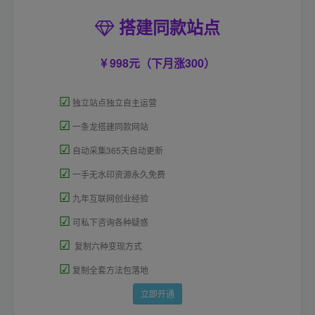
搭建同款站点
998元（下月涨300）
☑
独立站点独立自主运营
☑
一条龙搭建同款网站
☑
自动采集365天自动更新
☑
一手无水印资源永久免费
☑
九年互联网创业经验
☑
可私下咨询各种疑惑
☑
复制六种变现方式
☑
复制全套方法包落地
立即开通