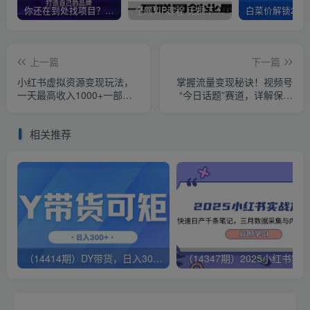
你还在到处找项目？还在当韭菜？我靠卖项目一个月收入5万+，曾经我也是个失败者。
全网VIP课程 无损下载~
上一篇
下一篇
小红书虚拟资源变现玩法，
掌握流量变现秘诀！视频号
一天最高收入1000+一部手
“今日话题”赛道，详解保姆
机可做，新手必修课
式教学一体化实操玩法，日
入300+
相关推荐
（14414期）DY带货，日入300＋矩阵无上限