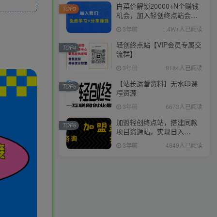
白菜价解锁20000+N个赚钱
TOP3
机会，加入轻创终点站会
员，全站资源免费学习。
3年前
1.4W+人已阅读
轻创终点站【VIP会员专属交
TOP4
流群】
3年前
9184人已阅读
【站长运营资料】无水印课
TOP5
程资源
3年前
6673人已阅读
加盟轻创终点站，搭建同款
TOP6
项目资源站，实现日入
2000+
3年前
4849人已阅读