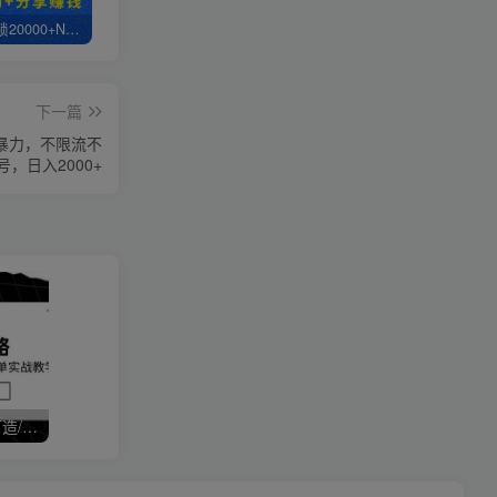
白菜价解锁20000+N个赚钱机会，加入轻创终点站会员，全站资源免费学习。
轻创终点站【VIP会员专属交流群】
【站长运营资料】无水印课程资源
下一篇
暴力，不限流不
号，日入2000+
拼多多运营全攻略，爆款打造/付费推广/免费流量/日销千单实战教学/6月更新