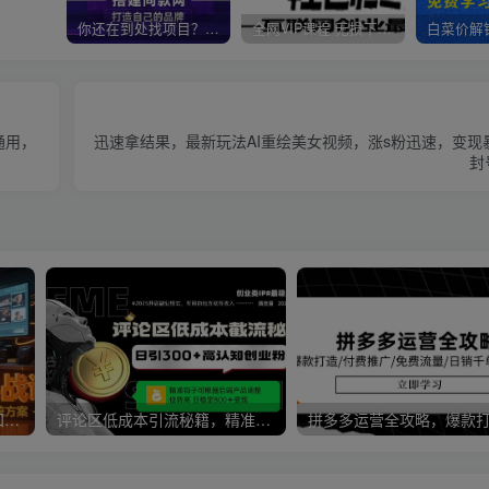
你还在到处找项目？还在当韭菜？我靠卖项目一个月收入5万+，曾经我也是个失败者。
全网VIP课程 无损下载~
通用，
迅速拿结果，最新玩法AI重绘美女视频，涨s粉迅速，变现
封
中小企业短视频实战课，认知+创作+投放，矩阵搭建全链路系统方案
评论区低成本引流秘籍，精准钩子直击用户，单账号日增300+创业粉，日稳…