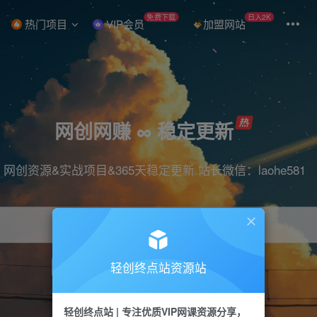
免费下载
日入2K
热门项目
VIP会员
加盟网站
网创网赚 ∞ 稳定更新
网创资源&实战项目&365天稳定更新 站长微信：laohe581
轻创终点站资源站
项目
抖音
引流
短视频
剪辑
带货
轻创终点站 | 专注优质VIP网课资源分享，