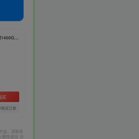
最新短剧玩法，暴力变现轻松日入1000+，私域零成本操作，全程干货（附1400G短剧资源）
购买
存购买订单
利益，请联系
上删除退出 涉