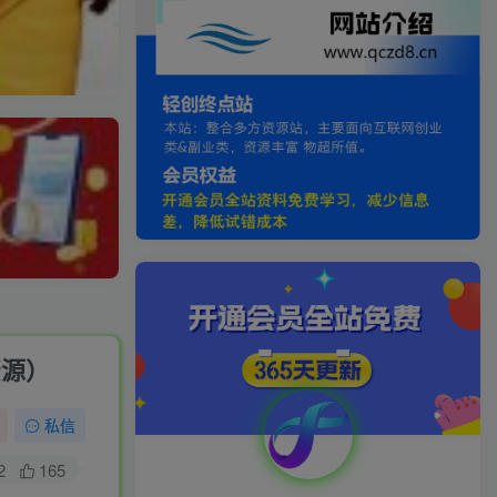
资源）
私信
2
165