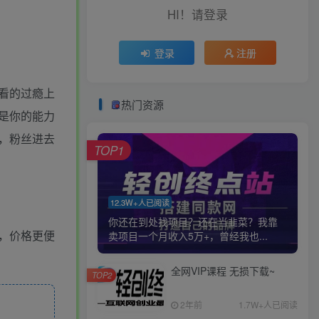
HI！请登录
登录
注册
看的过瘾上
热门资源
是你的能力
，粉丝进去
TOP1
12.3W+人已阅读
你还在到处找项目？还在当韭菜？我靠
，价格更便
卖项目一个月收入5万+，曾经我也...
全网VIP课程 无损下载~
TOP2
2年前
1.7W+人已阅读