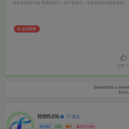
及自身权益/利益 需要投资的一律不要相信，访客发现请向客服举报。 
会员免费
点赞
16
Sometimes a winner 
有时候
轻创终点站
关注
2W+
0
8
20714W+