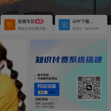
投稿专区
APP下载
免费
Down
教程必须完整详细
站长V：laohe581