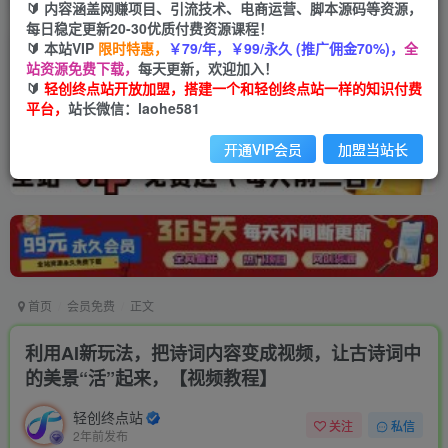
🔰 内容涵盖网赚项目、引流技术、电商运营、脚本源码等资源，
每日稳定更新20-30优质付费资源课程！
🔰 本站VIP
限时特惠，
￥79/年，￥99/永久 (推广佣金70%)，
全
站资源免费下载，
每天更新，欢迎加入！
🔰
轻创终点站开放加盟，搭建一个和轻创终点站一样的知识付费
平台，
站长微信：laohe581
开通VIP会员
加盟当站长
首页
会员免费
正文
利用AI新玩法，把诗词内容变成视频，让古诗词中
的美景“活”起来，【视频教程】
轻创终点站
关注
私信
2年前发布