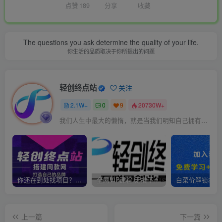
点赞
189
分享
收藏
The questions you ask determine the quality of your life.
你生活的品质取决于你所提出的问题
轻创终点站
关注
2.1W+
0
9
20730W+
我们人生中最大的懒惰，就是当我们明知自己拥有作出选择的能力，却不去主动改变而是放任它的生活态度
你还在到处找项目？还在当韭菜？我靠卖项目一个月收入5万+，曾经我也是个失败者。
全网VIP课程 无损下载~
上一篇
下一篇