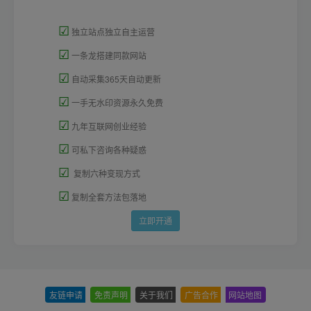
☑
独立站点独立自主运营
☑
一条龙搭建同款网站
☑
自动采集365天自动更新
☑
一手无水印资源永久免费
☑
九年互联网创业经验
☑
可私下咨询各种疑惑
☑
复制六种变现方式
☑
复制全套方法包落地
立即开通
友链申请
-
免责声明
-
关于我们
-
广告合作
-
网站地图