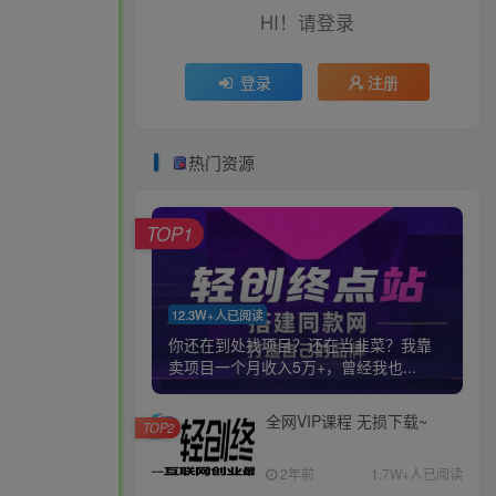
HI！请登录
登录
注册
热门资源
TOP1
12.3W+人已阅读
你还在到处找项目？还在当韭菜？我靠
卖项目一个月收入5万+，曾经我也...
全网VIP课程 无损下载~
TOP2
2年前
1.7W+人已阅读