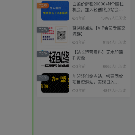
白菜价解锁20000+N个赚钱
TOP3
机会，加入轻创终点站会
员，全站资源免费学习。
3年前
1.4W+人已阅读
轻创终点站【VIP会员专属交
TOP4
流群】
3年前
9184人已阅读
【站长运营资料】无水印课
TOP5
程资源
3年前
6665人已阅读
加盟轻创终点站，搭建同款
TOP6
项目资源站，实现日入
2000+
3年前
4847人已阅读