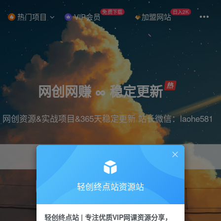
免费下载
日入2K
热门项目
VIP会员
加盟网站
网创网赚 ∞ 稳定更新
网创资源&实战项目&365天稳定更新 站长微信：laohe581
轻创终点站资源站
项目
抖音
引流
短视频
剪辑
带货
轻创终点站 | 专注优质VIP网课资源分享，