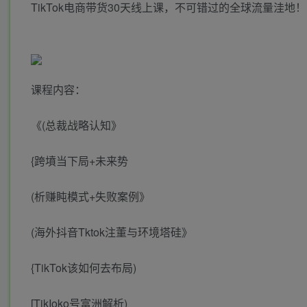
TikTok电商带货30天线上课，不可错过的全球流量洼地！
课程内容：
《(总裁战略认知》
{跨墳当下局+未来势
(析赚盹模式+失败案例》
(海外抖音Tktok注董与环境塔硅》
{TikTok该如何去布局)
[TikIoko号富洲解析)