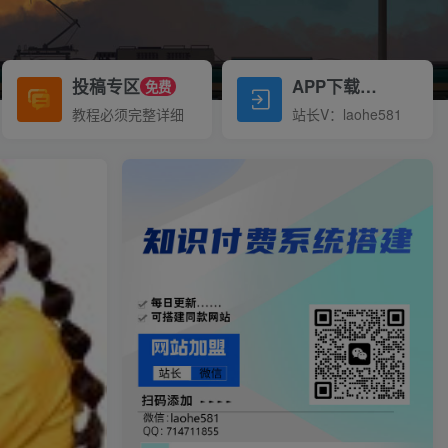
投稿专区
APP下载
免费
Down
教程必须完整详细
站长V：laohe581