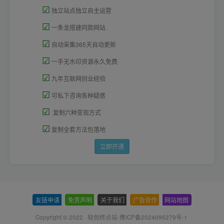
☑
独立站点独立自主运营
☑
一条龙搭建同款网站
☑
自动采集365天自动更新
☑
一手无水印资源永久免费
☑
九年互联网创业经验
☑
可私下咨询各种疑惑
☑
复制六种变现方式
☑
复制全套方法包落地
立即开通
友链申请
-
免责声明
-
关于我们
-
广告合作
-
网站地图
Copyright © 2022 ·
轻创终点站-豫ICP备2024095279号-1