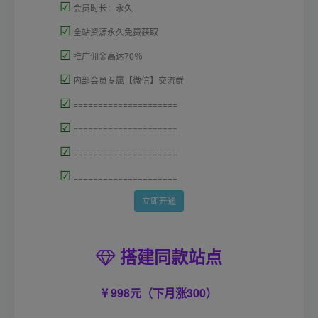
☑
会员时长：永久
☑
全站资源永久免费获取
☑
推广佣金高达70％
☑
内部会员专属【微信】交流群
☑
=====================
☑
=====================
☑
=====================
☑
=====================
立即开通
搭建同款站点
998元（下月涨300）