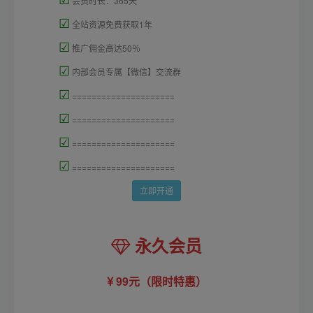
会员时长：365天
☑
全站资源免费获取1年
☑
推广佣金高达50％
☑
内部会员专属【微信】交流群
☑
=====================
☑
=====================
☑
=====================
☑
=====================
立即开通
永久会员
99元（限时特惠）