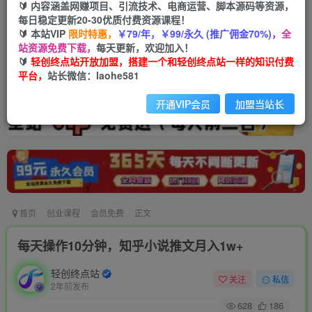
🔰 内容涵盖网赚项目、引流技术、电商运营、脚本源码等资源，
每日稳定更新20-30优质付费资源课程！
🔰 本站VIP
限时特惠，
￥79/年，￥99/永久 (推广佣金70%)，
全
站资源免费下载，
每天更新，欢迎加入！
🔰
轻创终点站开放加盟，搭建一个和轻创终点站一样的知识付费
平台，
站长微信：laohe581
开通VIP会员
加盟当站长
首页
创业课程
会员免费
正文
每天操作10分钟，知乎小说推文月入1w+
轻创终点站
关注
私信
2年前发布
628
186