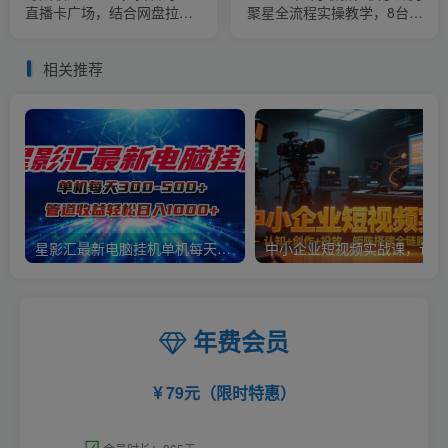
直播卡广场，结合网盘拉
聚星全流程实操教学，8台手
新，纯无人，小白轻松上手
机日均收益稳定100~200元
相关推荐
星影汇最新电脑挂机单机每天300+团队管道收益轻松日入1000+
中小
年费会员
79元（限时特惠）
☑