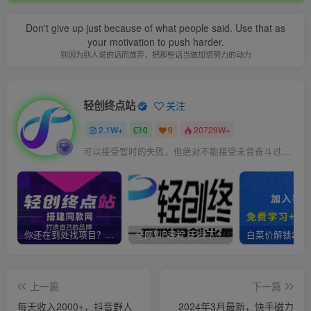
Don't give up just because of what people said. Use that as
your motivation to push harder.
别因为别人说的话而放弃，把那些话当做加倍努力的动力
轻创终点站
关注
2.1W+
0
9
20729W+
可以接受暂时的失败，但绝对不能接受未曾奋斗过的自己
你还在到处找项目？还在当韭菜？我靠卖项目一个月收入5万+，曾经我也是个失败者。
全网VIP课程 无损下载~
上一篇
下一篇
每天收入2000+，抖音野人
2024年3月最新，快手磁力