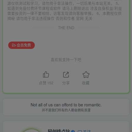
源仅供测试和学习，请勿用于非法操作，一切后果与本站无关。 5、
如遇到充值付费环节课程或软件 请马上删除退出 涉及自身权益/利益
需要投资的一律不要相信，访客发现请向客服举报。 6、本教程仅供
揭秘 请勿用于非法违规操作 否则和作者 官网 无关
THE END
会员免费
喜欢就支持一下吧
点赞
152
分享
收藏
Not all of us can offord to be romantic.
并不是我们所有的人都会拥有浪漫
轻创终点站
关注