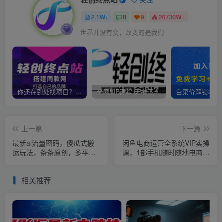
2.1W+
0
9
20730W+
世界并没有变，改变的是我们
你还在到处找项目？还在当韭菜？我靠卖项目一个月收入5万+，曾经我也是个失败者。
全网VIP课程 无损下载~
上一篇
下一篇
最新ai流量密码，傻瓜式搬
闲鱼电商运营全系统VIP实操
运玩法，条条原创，多平台
课，1部手机随时随地电商卖
矩阵操作，月赚5万+保姆式
货
教程
相关推荐