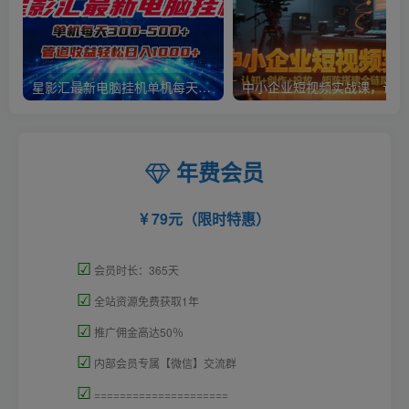
星影汇最新电脑挂机单机每天300+团队管道收益轻松日入1000+
中小
年费会员
79元（限时特惠）
☑
会员时长：365天
☑
全站资源免费获取1年
☑
推广佣金高达50％
☑
内部会员专属【微信】交流群
☑
=====================