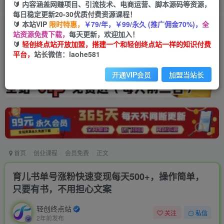
🔰 内容涵盖网赚项目、引流技术、电商运营、脚本源码等资源，
每日稳定更新20-30优质付费资源课程！
🔰 本站VIP
限时特惠，
￥79/年，￥99/永久 (推广佣金70%)，
全
站资源免费下载，
每天更新，欢迎加入！
🔰
轻创终点站开放加盟，搭建一个和轻创终点站一样的知识付费
平台，
站长微信：laohe581
开通VIP会员
加盟当站长
首页
创业课程
会员免费
正文
育儿书单号涨粉快速变现每天500+，操作简单，
只要有书，不用担心文案
轻创终点站
关注
私信
2年前发布