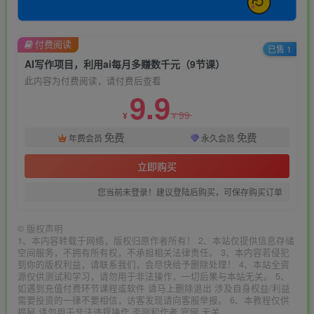
付费阅读
已售 1
AI写作项目，利用ai每月多赚数千元（9节课）
此内容为付费阅读，请付费后查看
9.9
99
¥
¥
免费
免费
年费会员
永久会员
立即购买
您当前未登录！建议登陆后购买，可保存购买订单
©
版权声明
1、本内容转载于网络，版权归原作者所有！ 2、本站仅提供信息存储
空间服务，不拥有所有权，不承担相关法律责任。 3、本内容若侵犯
到你的版权利益，请联系我们，会尽快给予删除处理！ 4、本站全资
源仅供测试和学习，请勿用于非法操作，一切后果与本站无关。 5、
如遇到充值付费环节课程或软件 请马上删除退出 涉及自身权益/利益
需要投资的一律不要相信，访客发现请向客服举报。 6、本教程仅供
揭秘 请勿用于非法违规操作 否则和作者 官网 无关