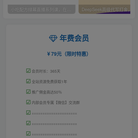
小吃配方绿幕直播系列课，在家用一部手机或者电脑也能创收（14节课）
DeepSeek高级代
年费会员
79元（限时特惠）
☑
会员时长：365天
☑
全站资源免费获取1年
☑
推广佣金高达50％
☑
内部会员专属【微信】交流群
☑
=====================
☑
=====================
☑
=====================