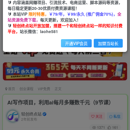
🔰 内容涵盖网赚项目、引流技术、电商运营、脚本源码等资源，
每日稳定更新20-30优质付费资源课程！
🔰 本站VIP
限时特惠，
￥79/年，￥99/永久 (推广佣金70%)，
全
站资源免费下载，
每天更新，欢迎加入！
🔰
轻创终点站开放加盟，搭建一个和轻创终点站一样的知识付费
平台，
站长微信：laohe581
开通VIP会员
加盟当站长
首页
创业课程
VIP免费
正文
AI写作项目，利用ai每月多赚数千元（9节课）
轻创终点站
关注
私信
2年前发布
1371
161