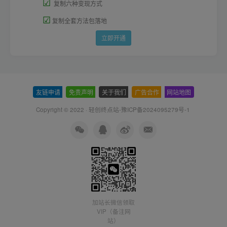
☑
复制六种变现方式
☑
复制全套方法包落地
立即开通
友链申请
-
免责声明
-
关于我们
-
广告合作
-
网站地图
Copyright © 2022 ·
轻创终点站-豫ICP备2024095279号-1
加站长微信领取
VIP（备注网
站）