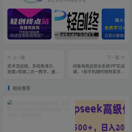
你还在到处找项目？还在当韭菜？我靠卖项目一个月收入5万+，曾经我也是个失败者。
全网VIP课程 无损下载~
上一篇
下一篇
技术流运镜，多视角演示，
闲鱼电商运营全系统VIP实战
拍摄+剪辑二合一教学，通俗
课，1部手机随时随地卖货，
易懂（70节课）
新手日出30单月入5000
相关推荐