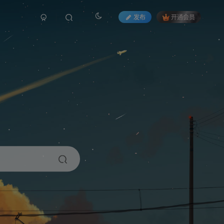
发布
开通会员