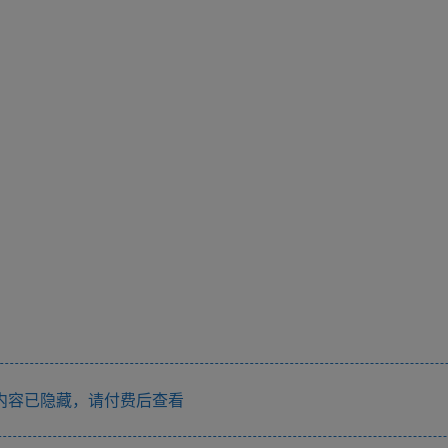
内容已隐藏，请付费后查看