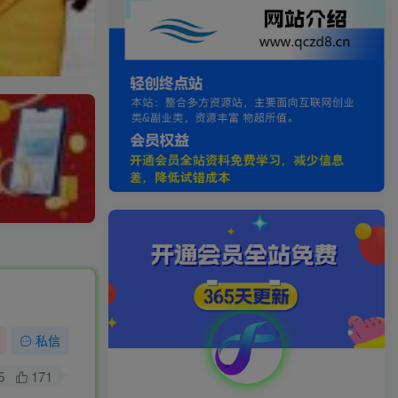
私信
5
171