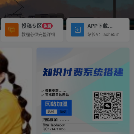
投稿专区
APP下载
免费
Down
教程必须完整详细
站长V：laohe581