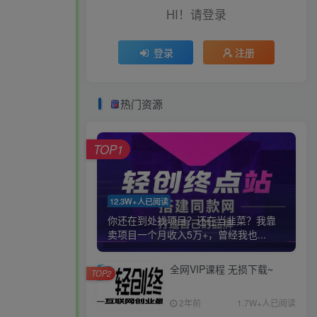
HI！请登录
登录
注册
热门资源
TOP1
12.3W+人已阅读
你还在到处找项目？还在当韭菜？我靠
卖项目一个月收入5万+，曾经我也...
全网VIP课程 无损下载~
TOP2
2年前
1.7W+人已阅读