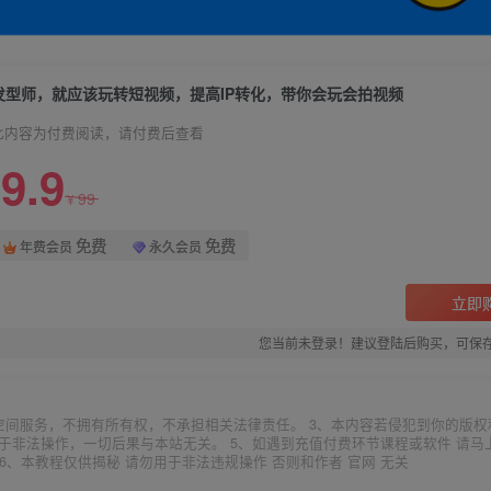
发型师，就应该玩转短视频，提高IP转化，带你会玩会拍视频
此内容为付费阅读，请付费后查看
9.9
99
¥
免费
免费
年费会员
永久会员
立即
您当前未登录！建议登陆后购买，可保
空间服务，不拥有所有权，不承担相关法律责任。 3、本内容若侵犯到你的版权
于非法操作，一切后果与本站无关。 5、如遇到充值付费环节课程或软件 请马
6、本教程仅供揭秘 请勿用于非法违规操作 否则和作者 官网 无关