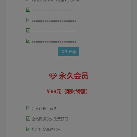
☑
=====================
☑
=====================
☑
=====================
☑
=====================
立即开通
永久会员
99元（限时特惠）
☑
会员时长：永久
☑
全站资源永久免费获取
☑
推广佣金高达70％