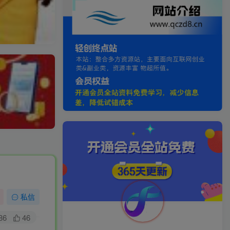
私信
86
46