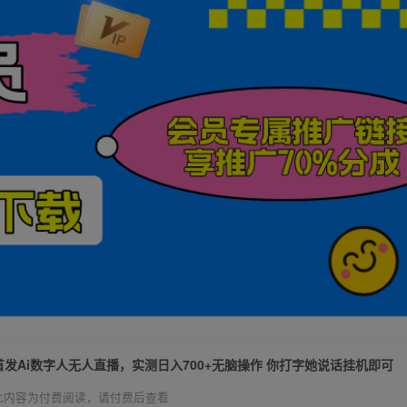
首发Ai数字人无人直播，实测日入700+无脑操作 你打字她说话挂机即可
此内容为付费阅读，请付费后查看