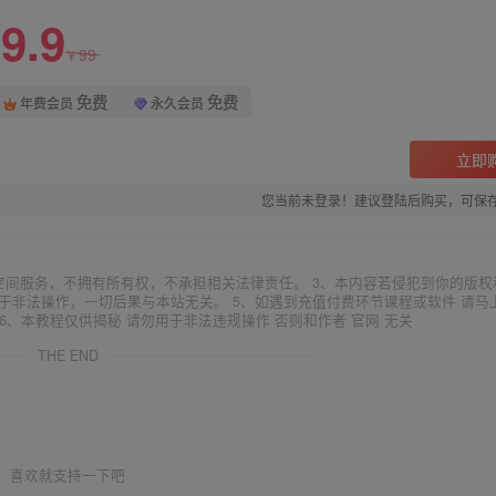
9.9
99
¥
免费
免费
年费会员
永久会员
立即
您当前未登录！建议登陆后购买，可保
空间服务，不拥有所有权，不承担相关法律责任。 3、本内容若侵犯到你的版权
于非法操作，一切后果与本站无关。 5、如遇到充值付费环节课程或软件 请马
6、本教程仅供揭秘 请勿用于非法违规操作 否则和作者 官网 无关
THE END
喜欢就支持一下吧