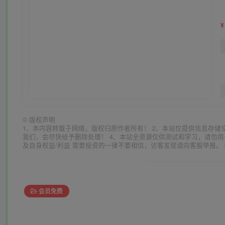
¥
©
版权声明
1、本内容转载于网络，版权归原作者所有！ 2、本站仅提供信息存储
我们，会尽快给予删除处理！ 4、本站全资源仅供测试和学习，请勿用
及自身权益/利益 需要投资的一律不要相信，访客发现请向客服举报。 
会员免费