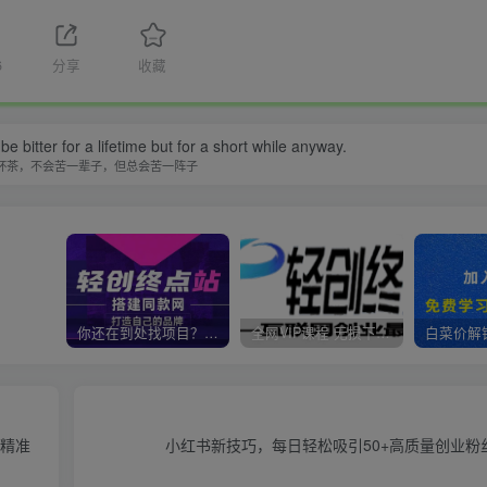
6
分享
收藏
t be bitter for a lifetime but for a short while anyway.
杯茶，不会苦一辈子，但总会苦一阵子
你还在到处找项目？还在当韭菜？我靠卖项目一个月收入5万+，曾经我也是个失败者。
全网VIP课程 无损下载~
，精准
小红书新技巧，每日轻松吸引50+高质量创业粉