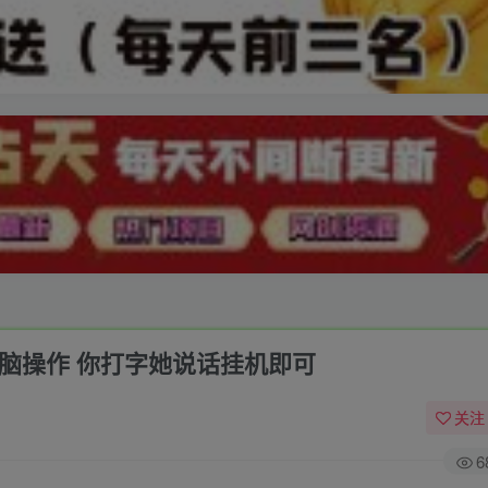
无脑操作 你打字她说话挂机即可
关注
6