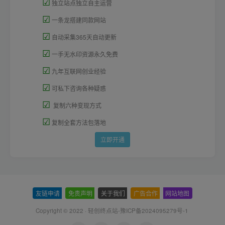
☑
独立站点独立自主运营
☑
一条龙搭建同款网站
☑
自动采集365天自动更新
☑
一手无水印资源永久免费
☑
九年互联网创业经验
☑
可私下咨询各种疑惑
☑
复制六种变现方式
☑
复制全套方法包落地
立即开通
友链申请
-
免责声明
-
关于我们
-
广告合作
-
网站地图
Copyright © 2022 ·
轻创终点站-豫ICP备2024095279号-1