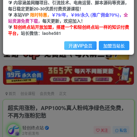
🔰 内容涵盖网赚项目、引流技术、电商运营、脚本源码等资源，
每日稳定更新20-30优质付费资源课程！
🔰 本站VIP
限时特惠，
￥79/年，￥99/永久 (推广佣金70%)，
全
站资源免费下载，
每天更新，欢迎加入！
🔰
轻创终点站开放加盟，搭建一个和轻创终点站一样的知识付费
平台，
站长微信：laohe581
开通VIP会员
加盟当站长
首页
创业课程
会员免费
正文
超实用涨粉，APP100%真人粉纯净绿色还免费，
不再为涨粉犯愁
轻创终点站
关注
私信
2年前发布