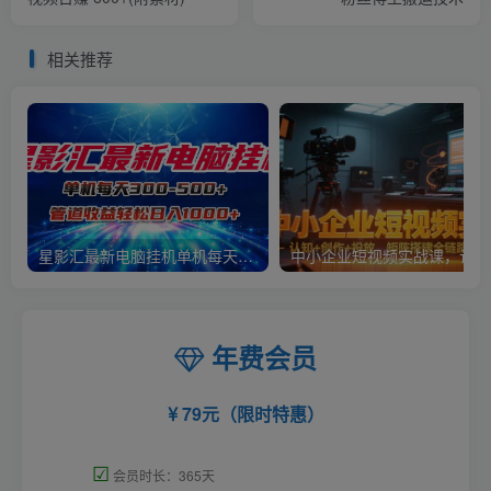
相关推荐
星影汇最新电脑挂机单机每天300+团队管道收益轻松日入1000+
中小
年费会员
79元（限时特惠）
☑
会员时长：365天