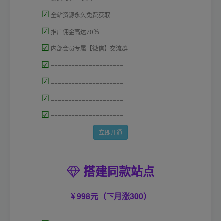
☑
全站资源永久免费获取
☑
推广佣金高达70％
☑
内部会员专属【微信】交流群
☑
=====================
☑
=====================
☑
=====================
☑
=====================
立即开通
搭建同款站点
998元（下月涨300）