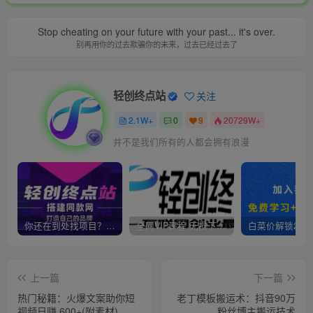
Stop cheating on your future with your past... it's over.
别再用你的过去欺骗你的未来，过去已经过去了
轻创终点站
关注
2.1W+
0
9
20729W+
并不是我们所有的人都会拥有浪漫
你还在到处找项目？还在当韭菜？我靠卖项目一个月收入5万+，曾经我也是个失败者。
全网VIP课程 无损下载~
上一篇
下一篇
热门秘籍：火爆文案助你短
老丁模板搬运术：抖音90万
视频日赚 600+(附素材)
粉丝博主搬运技术