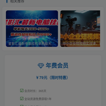
相关推荐
星影汇最新电脑挂机单机每天300+团队管道收益轻松日入1000+
中小
年费会员
79元（限时特惠）
☑
会员时长：365天
☑
全站资源免费获取1年