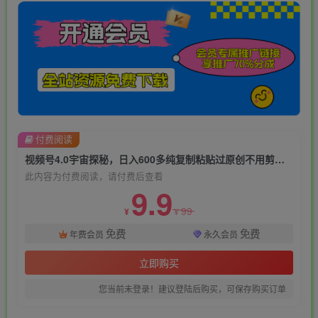
付费阅读
视频号4.0宇宙探秘，日入600多纯复制粘贴过原创不用剪辑小白轻松操作
此内容为付费阅读，请付费后查看
9.9
99
¥
¥
免费
免费
年费会员
永久会员
立即购买
您当前未登录！建议登陆后购买，可保存购买订单