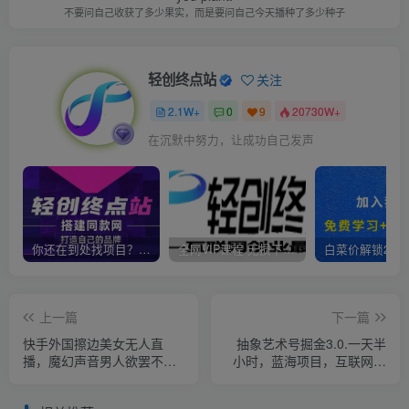
不要问自己收获了多少果实，而是要问自己今天播种了多少种子
轻创终点站
关注
2.1W+
0
9
20730W+
在沉默中努力，让成功自己发声
你还在到处找项目？还在当韭菜？我靠卖项目一个月收入5万+，曾经我也是个失败者。
全网VIP课程 无损下载~
上一篇
下一篇
快手外国擦边美女无人直
抽象艺术号掘金3.0.一天半
播，魔幻声音男人欲罢不
小时，蓝海项目，互联网小
能，小白可操作小铃铛挂载
白轻松上手，轻松日入
日入500+
2000+