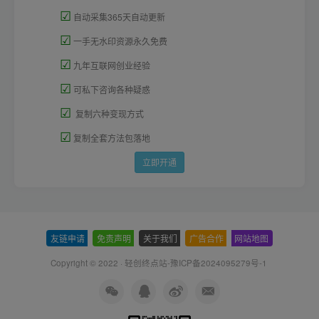
☑
自动采集365天自动更新
☑
一手无水印资源永久免费
☑
九年互联网创业经验
☑
可私下咨询各种疑惑
☑
复制六种变现方式
☑
复制全套方法包落地
立即开通
友链申请
-
免责声明
-
关于我们
-
广告合作
-
网站地图
Copyright © 2022 ·
轻创终点站-豫ICP备2024095279号-1