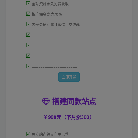
☑
全站资源永久免费获取
☑
推广佣金高达70％
☑
内部会员专属【微信】交流群
☑
=====================
☑
=====================
☑
=====================
☑
=====================
立即开通
搭建同款站点
998元（下月涨300）
☑
独立站点独立自主运营