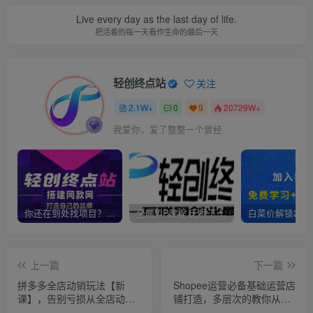
Live every day as the last day of life.
把活着的每一天看作生命的最后一天
轻创终点站
关注
2.1W+
0
9
20729W+
我爱你，爱了整整一个曾经
你还在到处找项目？还在当韭菜？我靠卖项目一个月收入5万+，曾经我也是个失败者。
全网VIP课程 无损下载~
上一篇
下一篇
拼多多全店动销玩法【新
Shopee运营必备基础运营店
课】，告别亏损从全店动销
铺打造，多层次的教你从0-1
开始
运营店铺