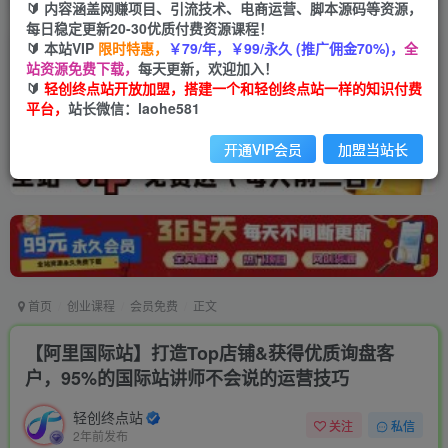
🔰 内容涵盖网赚项目、引流技术、电商运营、脚本源码等资源，
每日稳定更新20-30优质付费资源课程！
🔰 本站VIP
限时特惠，
￥79/年，￥99/永久 (推广佣金70%)，
全
站资源免费下载，
每天更新，欢迎加入！
🔰
轻创终点站开放加盟，搭建一个和轻创终点站一样的知识付费
平台，
站长微信：laohe581
开通VIP会员
加盟当站长
首页
创业课程
会员免费
正文
【阿里国际站】打造Top店铺&获得优质询盘客
户，​95%的国际站讲师不会说的运营技巧
轻创终点站
关注
私信
2年前发布