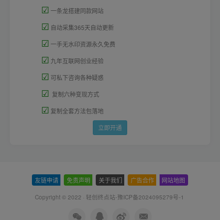
☑
一条龙搭建同款网站
☑
自动采集365天自动更新
☑
一手无水印资源永久免费
☑
九年互联网创业经验
☑
可私下咨询各种疑惑
☑
复制六种变现方式
☑
复制全套方法包落地
立即开通
友链申请
-
免责声明
-
关于我们
-
广告合作
-
网站地图
Copyright © 2022 ·
轻创终点站-豫ICP备2024095279号-1