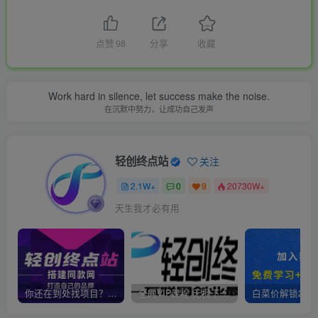
点赞
98
分享
收藏
Work hard in silence, let success make the noise.
在沉默中努力，让成功自己发声
轻创终点站
关注
2.1W+
0
9
20730W+
天生我才必有用
你还在到处找项目？还在当韭菜？我靠卖项目一个月收入5万+，曾经我也是个失败者。
全网VIP课程 无损下载~