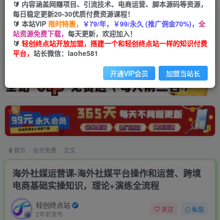
🔰 内容涵盖网赚项目、引流技术、电商运营、脚本源码等资源，
每日稳定更新20-30优质付费资源课程！
🔰 本站VIP
限时特惠，
￥79/年，￥99/永久 (推广佣金70%)，
全
站资源免费下载，
每天更新，欢迎加入！
🔰
轻创终点站开放加盟，搭建一个和轻创终点站一样的知识付费
平台，
站长微信：laohe581
开通VIP会员
加盟当站长
首页
会员免费
正文
海外社媒运营课-海外社媒平台操作和运营、跨境
电商基础实操知识，理论+演练全流程
轻创终点站
关注
私信
2年前发布