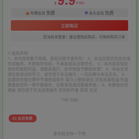
99
¥
¥
免费
免费
年费会员
永久会员
立即购买
您当前未登录！建议登陆后购买，可保存购买订单
©
版权声明
1、本内容转载于网络，版权归原作者所有！ 2、本站仅提供信息存储
空间服务，不拥有所有权，不承担相关法律责任。 3、本内容若侵犯
到你的版权利益，请联系我们，会尽快给予删除处理！ 4、本站全资
源仅供测试和学习，请勿用于非法操作，一切后果与本站无关。 5、
如遇到充值付费环节课程或软件 请马上删除退出 涉及自身权益/利益
需要投资的一律不要相信，访客发现请向客服举报。 6、本教程仅供
揭秘 请勿用于非法违规操作 否则和作者 官网 无关
THE END
会员免费
喜欢就支持一下吧