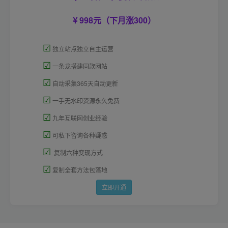
998元（下月涨300）
☑
独立站点独立自主运营
☑
一条龙搭建同款网站
☑
自动采集365天自动更新
☑
一手无水印资源永久免费
☑
九年互联网创业经验
☑
可私下咨询各种疑惑
☑
复制六种变现方式
☑
复制全套方法包落地
立即开通