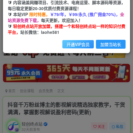
🔰 内容涵盖网赚项目、引流技术、电商运营、脚本源码等资源，
每日稳定更新20-30优质付费资源课程！
🔰 本站VIP
限时特惠，
￥79/年，￥99/永久 (推广佣金70%)，
全
站资源免费下载，
每天更新，欢迎加入！
🔰
轻创终点站开放加盟，搭建一个和轻创终点站一样的知识付费
平台，
站长微信：laohe581
开通VIP会员
加盟当站长
首页
创业课程
会员免费
正文
抖音千万粉丝博主的影视解说精选独家教学，干货
满满，掌握影视解说盈利密码(更新)
轻创终点站
关注
私信
32天前发布