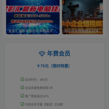
星影汇最新电脑挂机单机每天300+团队管道收益轻松日入1000+
中小
年费会员
79元（限时特惠）
☑
会员时长：365天
☑
全站资源免费获取1年
☑
推广佣金高达50％
☑
内部会员专属【微信】交流群