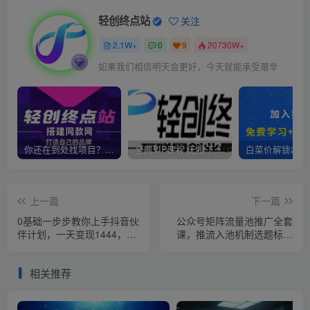
轻创终点站
关注
2.1W+
0
9
20730W+
如果我们相信明天会更好，今天就能承受艰辛
你还在到处找项目？还在当韭菜？我靠卖项目一个月收入5万+，曾经我也是个失败者。
全网VIP课程 无损下载~
上一篇
下一篇
0基础一步步教你上手抖音伙
公众号矩阵流量池推广全套
伴计划，一天变现1444，看
课，推流入池机制选题标题
完直接可以上手实操
详解，DeepSeek AI批量做
内容，多渠道变现全流程教
相关推荐
学