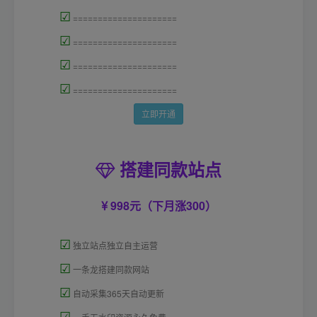
☑
=====================
☑
=====================
☑
=====================
☑
=====================
立即开通
搭建同款站点
998元（下月涨300）
☑
独立站点独立自主运营
☑
一条龙搭建同款网站
☑
自动采集365天自动更新
☑