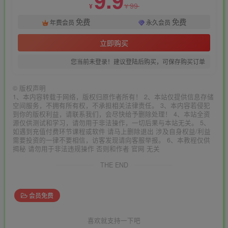
9.9
99
¥
¥
免费
免费
年费会员
永久会员
立即购买
您当前未登录！建议登陆后购买，可保存购买订单
©
版权声明
1、本内容转载于网络，版权归原作者所有！ 2、本站仅提供信息存储
空间服务，不拥有所有权，不承担相关法律责任。 3、本内容若侵犯
到你的版权利益，请联系我们，会尽快给予删除处理！ 4、本站全资
源仅供测试和学习，请勿用于非法操作，一切后果与本站无关。 5、
如遇到充值付费环节课程或软件 请马上删除退出 涉及自身权益/利益
需要投资的一律不要相信，访客发现请向客服举报。 6、本教程仅供
揭秘 请勿用于非法违规操作 否则和作者 官网 无关
THE END
会员免费
喜欢就支持一下吧