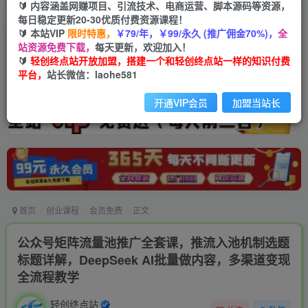
🔰 内容涵盖网赚项目、引流技术、电商运营、脚本源码等资源，
每日稳定更新20-30优质付费资源课程！
🔰 本站VIP
限时特惠，
￥79/年，￥99/永久 (推广佣金70%)，
全
站资源免费下载，
每天更新，欢迎加入！
🔰
轻创终点站开放加盟，搭建一个和轻创终点站一样的知识付费
平台，
站长微信：laohe581
开通VIP会员
加盟当站长
首页
创业课程
会员免费
正文
公众号矩阵流量池推广全套课，推流入池机制选题
标题详解，DeepSeek AI批量做内容，多渠道变现
全流程教学
轻创终点站