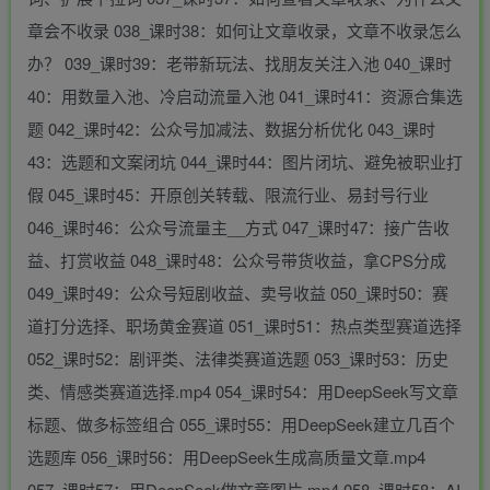
章会不收录 038_课时38：如何让文章收录，文章不收录怎么
办？ 039_课时39：老带新玩法、找朋友关注入池 040_课时
40：用数量入池、冷启动流量入池 041_课时41：资源合集选
题 042_课时42：公众号加减法、数据分析优化 043_课时
43：选题和文案闭坑 044_课时44：图片闭坑、避免被职业打
假 045_课时45：开原创关转载、限流行业、易封号行业
046_课时46：公众号流量主__方式 047_课时47：接广告收
益、打赏收益 048_课时48：公众号带货收益，拿CPS分成
049_课时49：公众号短剧收益、卖号收益 050_课时50：赛
道打分选择、职场黄金赛道 051_课时51：热点类型赛道选择
052_课时52：剧评类、法律类赛道选题 053_课时53：历史
类、情感类赛道选择.mp4 054_课时54：用DeepSeek写文章
标题、做多标签组合 055_课时55：用DeepSeek建立几百个
选题库 056_课时56：用DeepSeek生成高质量文章.mp4
057_课时57：用DeepSeek做文章图片.mp4 058_课时58：AI