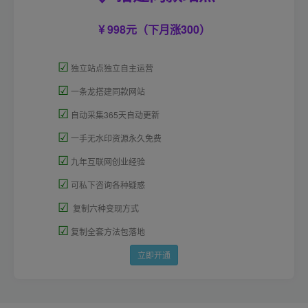
998元（下月涨300）
☑
独立站点独立自主运营
☑
一条龙搭建同款网站
☑
自动采集365天自动更新
☑
一手无水印资源永久免费
☑
九年互联网创业经验
☑
可私下咨询各种疑惑
☑
复制六种变现方式
☑
复制全套方法包落地
立即开通