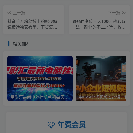
上一篇
下一篇
抖音千万粉丝博主的影视解
steam搬砖日入1000+核心玩
说精选独家教学，干货满
法，副业的不二之选，收益
满，掌握影视解说盈利密码
已经十分稳定
(更新)
相关推荐
星影汇最新电脑挂机单机每天300+团队管道收益轻松日入1000+
中小
年费会员