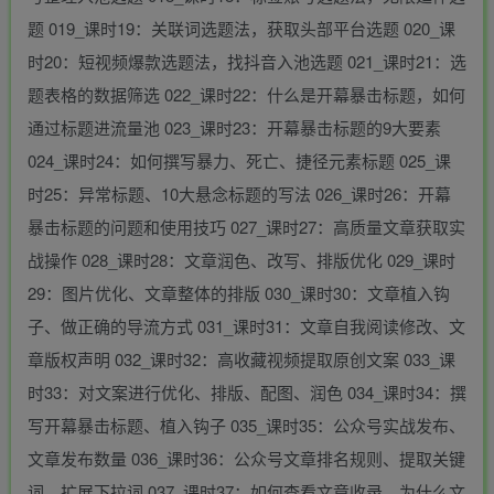
题 019_课时19：关联词选题法，获取头部平台选题 020_课
时20：短视频爆款选题法，找抖音入池选题 021_课时21：选
题表格的数据筛选 022_课时22：什么是开幕暴击标题，如何
通过标题进流量池 023_课时23：开幕暴击标题的9大要素
024_课时24：如何撰写暴力、死亡、捷径元素标题 025_课
时25：异常标题、10大悬念标题的写法 026_课时26：开幕
暴击标题的问题和使用技巧 027_课时27：高质量文章获取实
战操作 028_课时28：文章润色、改写、排版优化 029_课时
29：图片优化、文章整体的排版 030_课时30：文章植入钩
子、做正确的导流方式 031_课时31：文章自我阅读修改、文
章版权声明 032_课时32：高收藏视频提取原创文案 033_课
时33：对文案进行优化、排版、配图、润色 034_课时34：撰
写开幕暴击标题、植入钩子 035_课时35：公众号实战发布、
文章发布数量 036_课时36：公众号文章排名规则、提取关键
词、扩展下拉词 037_课时37：如何查看文章收录、为什么文