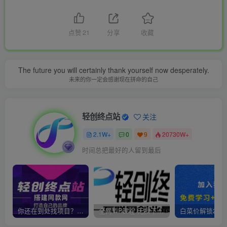
点赞
21
分享
收藏
The future you will certainly thank yourself now desperately.
未来的你一定会感谢现在拼命的自己
轻创终点站
关注
2.1W+
0
9
20730W+
时间总把最好的人留到最后
你还在到处找项目？还在当韭菜？我靠卖项目一个月收入5万+，曾经我也是个失败者。
全网VIP课程 无损下载~