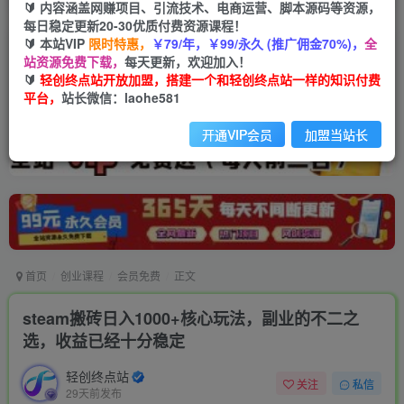
🔰 内容涵盖网赚项目、引流技术、电商运营、脚本源码等资源，
每日稳定更新20-30优质付费资源课程！
🔰 本站VIP
限时特惠，
￥79/年，￥99/永久 (推广佣金70%)，
全
站资源免费下载，
每天更新，欢迎加入！
🔰
轻创终点站开放加盟，搭建一个和轻创终点站一样的知识付费
平台，
站长微信：laohe581
开通VIP会员
加盟当站长
首页
创业课程
会员免费
正文
steam搬砖日入1000+核心玩法，副业的不二之
选，收益已经十分稳定
轻创终点站
关注
私信
29天前发布