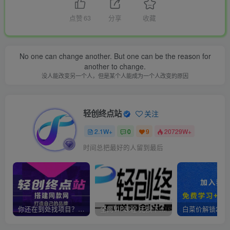
点赞
63
分享
收藏
No one can change another. But one can be the reason for
another to change.
没人能改变另一个人，但是某个人能成为一个人改变的原因
轻创终点站
关注
2.1W+
0
9
20729W+
时间总把最好的人留到最后
你还在到处找项目？还在当韭菜？我靠卖项目一个月收入5万+，曾经我也是个失败者。
全网VIP课程 无损下载~