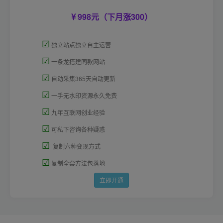
998元（下月涨300）
☑
独立站点独立自主运营
☑
一条龙搭建同款网站
☑
自动采集365天自动更新
☑
一手无水印资源永久免费
☑
九年互联网创业经验
☑
可私下咨询各种疑惑
☑
复制六种变现方式
☑
复制全套方法包落地
立即开通