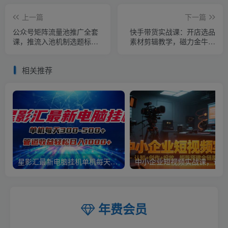
上一篇
下一篇
公众号矩阵流量池推广全套
快手带货实战课：开店选品
课，推流入池机制选题标题
素材剪辑教学，磁力金牛分
详解，DeepSeek AI批量做
阶段投流高ROI打法
内容，多渠道变现全流程教
相关推荐
学
星影汇最新电脑挂机单机每天300+团队管道收益轻松日入1000+
中小
年费会员