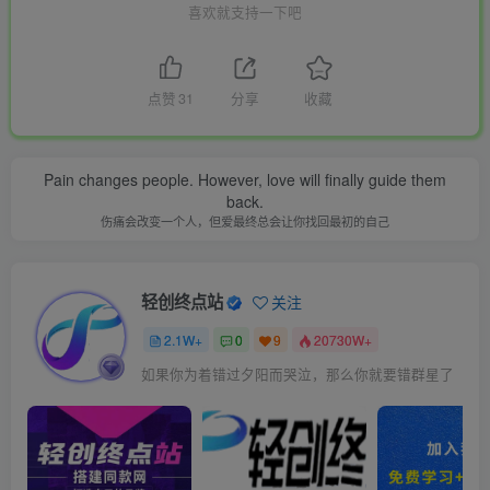
喜欢就支持一下吧
点赞
31
分享
收藏
Pain changes people. However, love will finally guide them
back.
伤痛会改变一个人，但爱最终总会让你找回最初的自己
轻创终点站
关注
2.1W+
0
9
20730W+
如果你为着错过夕阳而哭泣，那么你就要错群星了