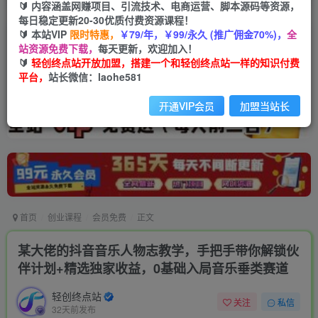
🔰 内容涵盖网赚项目、引流技术、电商运营、脚本源码等资源，
每日稳定更新20-30优质付费资源课程！
🔰 本站VIP
限时特惠，
￥79/年，￥99/永久 (推广佣金70%)，
全
站资源免费下载，
每天更新，欢迎加入！
🔰
轻创终点站开放加盟，搭建一个和轻创终点站一样的知识付费
平台，
站长微信：laohe581
开通VIP会员
加盟当站长
首页
创业课程
会员免费
正文
某大佬的抖音音乐人物志教学，手把手带你解锁伙
伴计划+精选独家收益，0基础入局音乐垂类赛道
轻创终点站
关注
私信
32天前发布