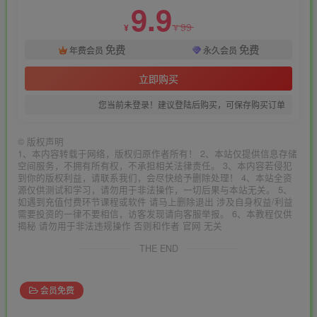
9.9
99
¥
¥
免费
免费
年费会员
永久会员
立即购买
您当前未登录！建议登陆后购买，可保存购买订单
©
版权声明
1、本内容转载于网络，版权归原作者所有！ 2、本站仅提供信息存储
空间服务，不拥有所有权，不承担相关法律责任。 3、本内容若侵犯
到你的版权利益，请联系我们，会尽快给予删除处理！ 4、本站全资
源仅供测试和学习，请勿用于非法操作，一切后果与本站无关。 5、
如遇到充值付费环节课程或软件 请马上删除退出 涉及自身权益/利益
需要投资的一律不要相信，访客发现请向客服举报。 6、本教程仅供
揭秘 请勿用于非法违规操作 否则和作者 官网 无关
THE END
会员免费