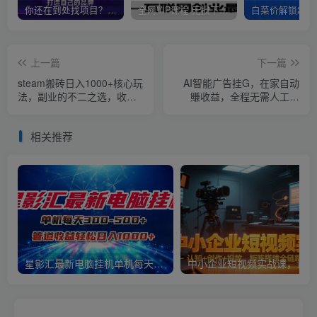
你还在到处找项目？还在当韭菜？我靠卖项目一个月收入5万+，曾经我也是个失败者。
全网VIP课程 无损下载~
上一篇
下一篇
steam搬砖日入1000+核心玩
AI智能广告挂G，在家自动
法，副业的不二之选，收益
賺收益，全程无需人工操
已经十分稳定
作、不用直播、不用拉人
【揭秘】
相关推荐
星影汇最新电脑挂机单机每天300+团队管道收益轻松日入1000+
中小