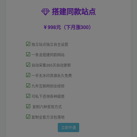
搭建同款站点
998元（下月涨300）
☑
独立站点独立自主运营
☑
一条龙搭建同款网站
☑
自动采集365天自动更新
☑
一手无水印资源永久免费
☑
九年互联网创业经验
☑
可私下咨询各种疑惑
☑
复制六种变现方式
☑
复制全套方法包落地
立即开通