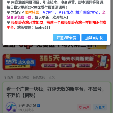
🔰 内容涵盖网赚项目、引流技术、电商运营、脚本源码等资源，
每日稳定更新20-30优质付费资源课程！
🔰 本站VIP
限时特惠，
￥79/年，￥99/永久 (推广佣金70%)，
全
站资源免费下载，
每天更新，欢迎加入！
🔰
轻创终点站开放加盟，搭建一个和轻创终点站一样的知识付费
平台，
站长微信：laohe581
开通VIP会员
加盟当站长
首页
创业课程
会员免费
正文
看一个广告一块钱，好评无数的新平台，不黑号，
不养机【揭秘】
轻创终点站
关注
私信
29天前发布