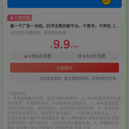
付费资源
看一个广告一块钱，好评无数的新平台，不黑号，不养机【揭秘】
此内容为付费资源，请付费后查看
9.9
99
¥
¥
免费
免费
年费会员
永久会员
立即购买
您当前未登录！建议登陆后购买，可保存购买订单
©
版权声明
1、本内容转载于网络，版权归原作者所有！ 2、本站仅提供信息存储
空间服务，不拥有所有权，不承担相关法律责任。 3、本内容若侵犯
到你的版权利益，请联系我们，会尽快给予删除处理！ 4、本站全资
源仅供测试和学习，请勿用于非法操作，一切后果与本站无关。 5、
如遇到充值付费环节课程或软件 请马上删除退出 涉及自身权益/利益
需要投资的一律不要相信，访客发现请向客服举报。 6、本教程仅供
揭秘 请勿用于非法违规操作 否则和作者 官网 无关