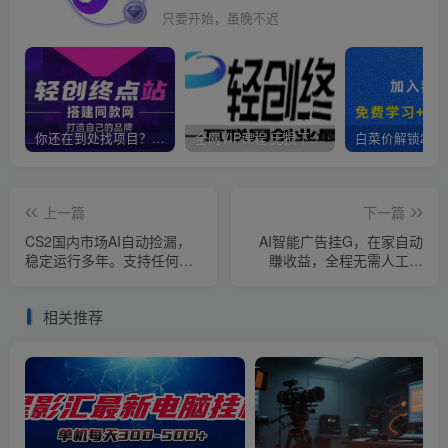
只要开始，虽晚不迟
你还在到处找项目？还在当韭菜？我靠卖项目一个月收入5万+，曾经我也是个失败者。
全网VIP课程 无损下载~
上一篇
下一篇
CS2国内市场AI自动捡漏，
AI智能广告挂G，在家自动
稳定运行多年。支持任何形
賺收益，全程无需人工操
式数据验证，日入300+
作、不用直播、不用拉人
【揭秘】
相关推荐