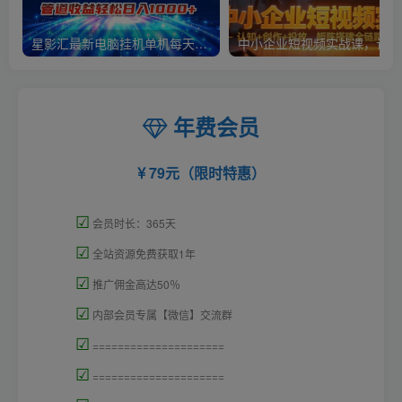
星影汇最新电脑挂机单机每天300+团队管道收益轻松日入1000+
中小
年费会员
79元（限时特惠）
☑
会员时长：365天
☑
全站资源免费获取1年
☑
推广佣金高达50％
☑
内部会员专属【微信】交流群
☑
=====================
☑
=====================