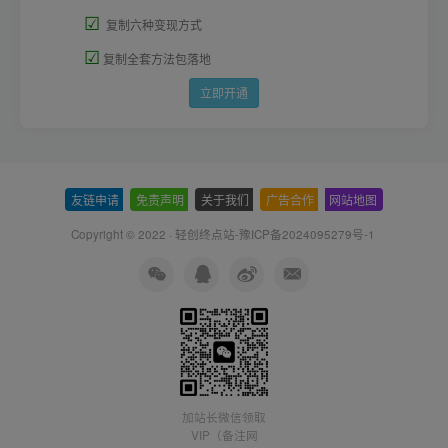
☑
复制六种变现方式
☑
复制全套方法包落地
立即开通
友链申请
-
免责声明
-
关于我们
-
广告合作
-
网站地图
Copyright © 2022 ·
轻创终点站-豫ICP备2024095279号-1
加站长微信领取
VIP（备注网