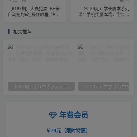
（6187期）大麦抢票_BP全
（6189期）学长脚本系列
自动抢购软_操作教程+注意
课：手机类脚本篇，学会自
事项（6.14更新）
用或接单都很好！
相关推荐
（6387期）小红书泳装美女变现，免费提供素材，收益无上限可矩阵（教程+素材）
（7106期）生意·参谋数据分析培训班：
年费会员
79元（限时特惠）