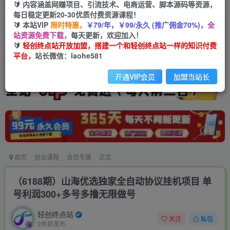
🔰 内容涵盖网赚项目、引流技术、电商运营、脚本源码等资源，
每日稳定更新20-30优质付费资源课程！
🔰 本站VIP
限时特惠，
￥79/年，￥99/永久 (推广佣金70%)，
全
站资源免费下载，
每天更新，欢迎加入！
🔰
轻创终点站开放加盟，搭建一个和轻创终点站一样的知识付费
平台，
站长微信：laohe581
开通VIP会员
加盟当站长
首页
创业课程
会员专属
正文
（6188期）山海优选独家全自动协议挂机项目 单
号利润300+多号多撸无限做号
轻创终点站
关注
私信
2年前发布