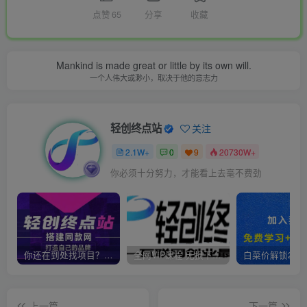
点赞
65
分享
收藏
Mankind is made great or little by its own will.
一个人伟大或渺小，取决于他的意志力
轻创终点站
关注
2.1W+
0
9
20730W+
你必须十分努力，才能看上去毫不费劲
你还在到处找项目？还在当韭菜？我靠卖项目一个月收入5万+，曾经我也是个失败者。
全网VIP课程 无损下载~
上一篇
下一篇