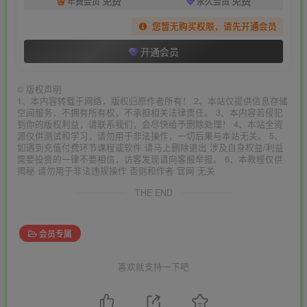
免费
免费
年费会员
永久会员
您暂无购买权限，请先开通会员
开通会员
©
版权声明
1、本内容转载于网络，版权归原作者所有！ 2、本站仅提供信息存储
空间服务，不拥有所有权，不承担相关法律责任。 3、本内容若侵犯
到你的版权利益，请联系我们，会尽快给予删除处理！ 4、本站全资
源仅供测试和学习，请勿用于非法操作，一切后果与本站无关。 5、
如遇到充值付费环节课程或软件 请马上删除退出 涉及自身权益/利益
需要投资的一律不要相信，访客发现请向客服举报。 6、本教程仅供
揭秘 请勿用于非法违规操作 否则和作者 官网 无关
THE END
会员专属
喜欢就支持一下吧