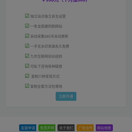
☑
独立站点独立自主运营
☑
一条龙搭建同款网站
☑
自动采集365天自动更新
☑
一手无水印资源永久免费
☑
九年互联网创业经验
☑
可私下咨询各种疑惑
☑
复制六种变现方式
☑
复制全套方法包落地
立即开通
友链申请
-
免责声明
-
关于我们
-
广告合作
-
网站地图