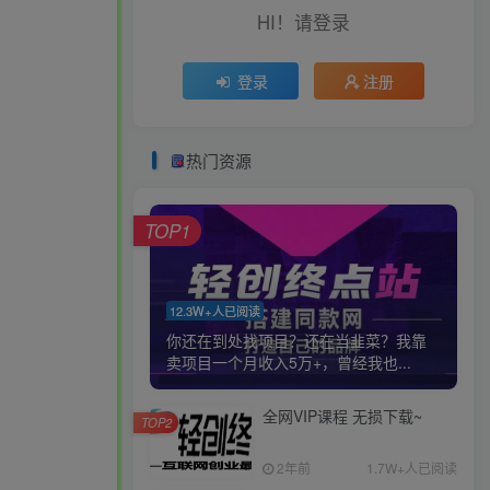
HI！请登录
登录
注册
热门资源
TOP1
12.3W+人已阅读
你还在到处找项目？还在当韭菜？我靠
卖项目一个月收入5万+，曾经我也...
全网VIP课程 无损下载~
TOP2
2年前
1.7W+人已阅读