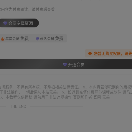
此内容为付费阅读，请付费后查看
会员专属资源
免费
免费
年费会员
永久会员
您暂无购买权限，请
开通会员
空间服务，不拥有所有权，不承担相关法律责任。 3、本内容若侵犯到你的版权
于非法操作，一切后果与本站无关。 5、如遇到充值付费环节课程或软件 请马
6、本教程仅供揭秘 请勿用于非法违规操作 否则和作者 官网 无关
THE END