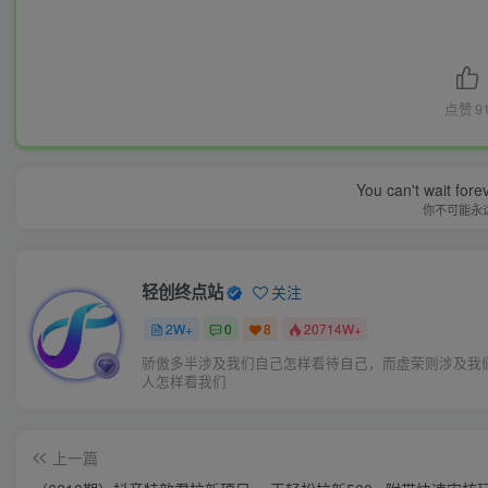
点赞
9
You can't wait for
你不可能永
轻创终点站
关注
2W+
0
8
20714W+
骄傲多半涉及我们自己怎样看待自己，而虚荣则涉及我
人怎样看我们
上一篇