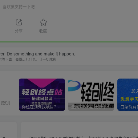
喜欢就支持一下吧
1
分享
收藏
ever. Do something and make it happen.
远等下去，去做点儿什么，让一切成真
们想别
你还在到处找项目？还在当韭菜？我靠卖项目一个月收入5万+，曾经我也是个失败者。
全网VIP课程 无损下载~