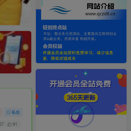
私信
57
91