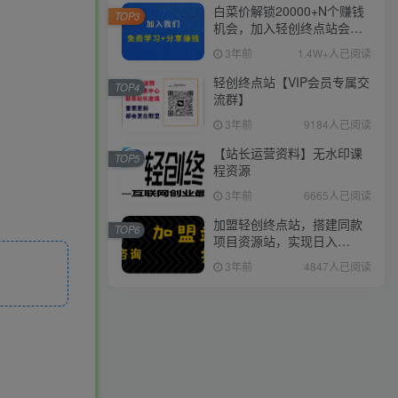
白菜价解锁20000+N个赚钱
TOP3
机会，加入轻创终点站会
员，全站资源免费学习。
3年前
1.4W+人已阅读
轻创终点站【VIP会员专属交
TOP4
流群】
3年前
9184人已阅读
【站长运营资料】无水印课
TOP5
程资源
3年前
6665人已阅读
加盟轻创终点站，搭建同款
TOP6
项目资源站，实现日入
2000+
3年前
4847人已阅读