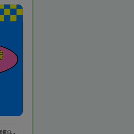
（6212期）中视频伙伴计划玩法！长久正规稳定，有播放就有收益！搞笑类目自带流量