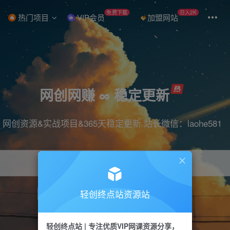
免费下载
日入2K
热门项目
VIP会员
加盟网站
网创网赚 ∞ 稳定更新
网创资源&实战项目&365天稳定更新 站长微信：laohe581
轻创终点站资源站
项目
抖音
引流
短视频
剪辑
带货
轻创终点站 | 专注优质VIP网课资源分享，