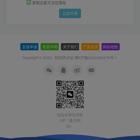
☑
复制全套方法包落地
立即开通
友链申请
-
免责声明
-
关于我们
-
广告合作
-
网站地图
Copyright © 2022 ·
轻创终点站-豫ICP备2024095279号-1
加站长微信领取
VIP（备注网
站）