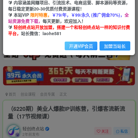
🔰 内容涵盖网赚项目、引流技术、电商运营、脚本源码等资源，
每日稳定更新20-30优质付费资源课程！
🔰 本站VIP
限时特惠，
￥79/年，￥99/永久 (推广佣金70%)，
全
站资源免费下载，
每天更新，欢迎加入！
🔰
轻创终点站开放加盟，搭建一个和轻创终点站一样的知识付费
平台，
站长微信：laohe581
开通VIP会员
加盟当站长
首页
创业课程
会员专属
正文
（6220期）美业人爆款IP训练营，引爆客流新流
量（17节视频课）
轻创终点站
关注
私信
2年前发布