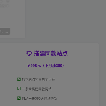
（7835期）双十一变现狂欢，单账号稳定出券50-300，无脑式操作
搭建同款站点
998元（下月涨300）
☑
独立站点独立自主运营
☑
一条龙搭建同款网站
☑
自动采集365天自动更新