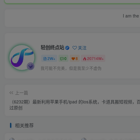
I am the 
轻创终点站
关注
2W+
0
8
20714W+
我可能不完美，但是我至少不虚伪
上一篇
（6232期）最新利用苹果手机/ipad 的ios系统，卡道具搬短视频，
过原创
相关推荐