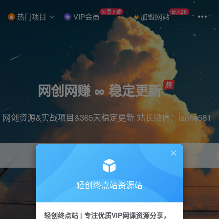
免费下载
日入2K
热门项目
VIP会员
加盟网站
网创网赚 ∞ 稳定更新
网创资源&实战项目&365天稳定更新 站长微信：laohe581
轻创终点站资源站
项目
抖音
引流
短视频
剪辑
带货
轻创终点站 | 专注优质VIP网课资源分享，