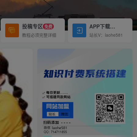
投稿专区
APP下载
免费
Down
教程必须完整详细
站长V：laohe581