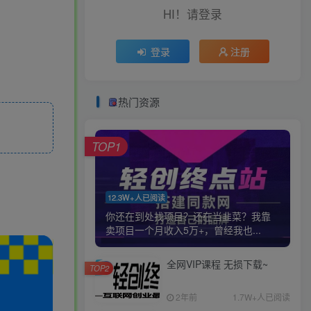
HI！请登录
登录
注册
热门资源
TOP1
12.3W+人已阅读
你还在到处找项目？还在当韭菜？我靠
卖项目一个月收入5万+，曾经我也...
全网VIP课程 无损下载~
TOP2
2年前
1.7W+人已阅读