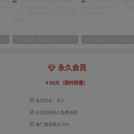
期）生意·参谋数据分析培训班：解决商家4大痛点，学会分析数据，打造爆款！
（6399期）外面收费1580的项目，真人照片改漫画，一单9.9-19.9，一部手机实现月入过万
永久会员
99元（限时特惠）
☑
会员时长：永久
☑
全站资源永久免费获取
☑
推广佣金高达70％