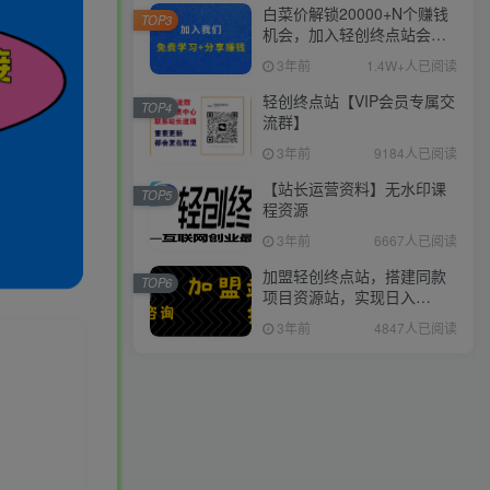
白菜价解锁20000+N个赚钱
TOP3
机会，加入轻创终点站会
员，全站资源免费学习。
3年前
1.4W+人已阅读
轻创终点站【VIP会员专属交
TOP4
流群】
3年前
9184人已阅读
【站长运营资料】无水印课
TOP5
程资源
3年前
6667人已阅读
加盟轻创终点站，搭建同款
TOP6
项目资源站，实现日入
2000+
3年前
4847人已阅读