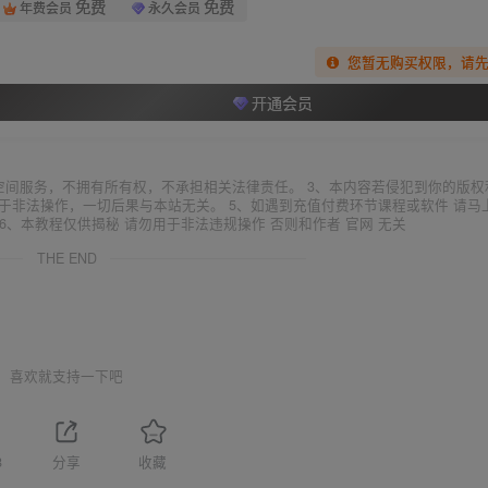
免费
免费
年费会员
永久会员
您暂无购买权限，请
开通会员
空间服务，不拥有所有权，不承担相关法律责任。 3、本内容若侵犯到你的版权
于非法操作，一切后果与本站无关。 5、如遇到充值付费环节课程或软件 请马
6、本教程仅供揭秘 请勿用于非法违规操作 否则和作者 官网 无关
THE END
喜欢就支持一下吧
8
分享
收藏