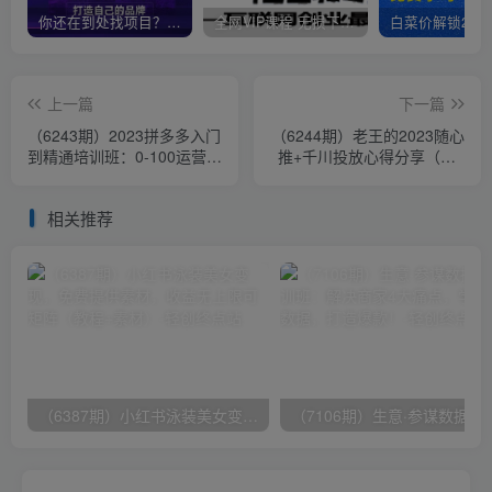
你还在到处找项目？还在当韭菜？我靠卖项目一个月收入5万+，曾经我也是个失败者。
全网VIP课程 无损下载~
上一篇
下一篇
（6243期）2023拼多多入门
（6244期）老王的2023随心
到精通培训班：0-100运营实
推+千川投放心得分享（含3
战技巧 精细化系列课带你弯
个月答疑）59节
道超车
相关推荐
（6387期）小红书泳装美女变现，免费提供素材，收益无上限可矩阵（教程+素材）
（7106期）生意·参谋数据分析培训班：