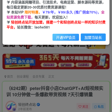
🔰 内容涵盖网赚项目、引流技术、电商运营、脚本源码等资源，
每日稳定更新20-30优质付费资源课程！
🔰 本站VIP
限时特惠，
￥79/年，￥99/永久 (推广佣金70%)，
全
站资源免费下载，
每天更新，欢迎加入！
🔰
轻创终点站开放加盟，搭建一个和轻创终点站一样的知识付费
平台，
站长微信：laohe581
开通VIP会员
加盟当站长
首页
创业课程
会员专属
正文
（6242期）peter抖音小店ChatGPT+AI短视频实
训 10分钟做一条爆款带货视频 7天引爆销量
轻创终点站
关注
私信
2年前发布