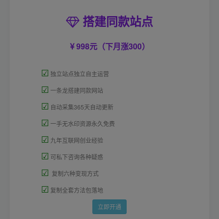
搭建同款站点
998元（下月涨300）
☑
独立站点独立自主运营
☑
一条龙搭建同款网站
☑
自动采集365天自动更新
☑
一手无水印资源永久免费
☑
九年互联网创业经验
☑
可私下咨询各种疑惑
☑
复制六种变现方式
☑
复制全套方法包落地
立即开通