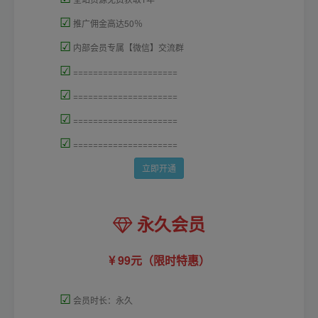
☑
推广佣金高达50％
☑
内部会员专属【微信】交流群
☑
=====================
☑
=====================
☑
=====================
☑
=====================
立即开通
永久会员
99元（限时特惠）
☑
会员时长：永久