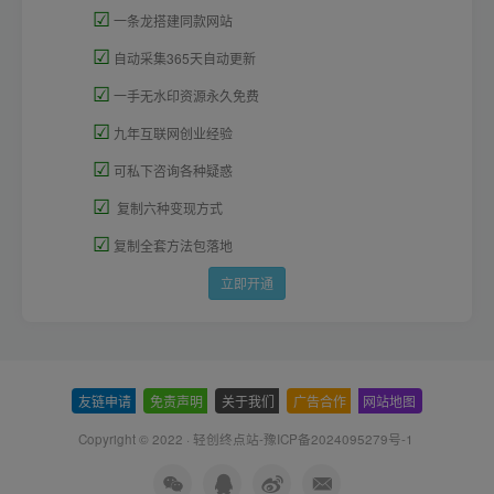
☑
一条龙搭建同款网站
☑
自动采集365天自动更新
☑
一手无水印资源永久免费
☑
九年互联网创业经验
☑
可私下咨询各种疑惑
☑
复制六种变现方式
☑
复制全套方法包落地
立即开通
友链申请
-
免责声明
-
关于我们
-
广告合作
-
网站地图
Copyright © 2022 ·
轻创终点站-豫ICP备2024095279号-1