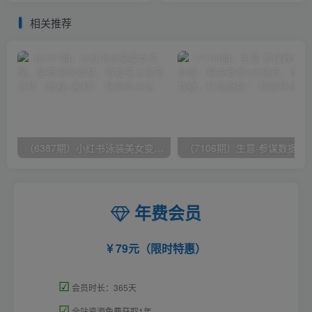
人等
万单
相关推荐
（6387期）小红书泳装美女变现，免费提供素材，收益无上限可矩阵（教程+素材）
（7106期）生意·参谋数据分析培训班：
年费会员
79元（限时特惠）
☑
会员时长：365天
☑
全站资源免费获取1年