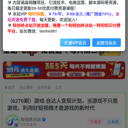
🔰 内容涵盖网赚项目、引流技术、电商运营、脚本源码等资源，
每日稳定更新20-30优质付费资源课程！
🔰 本站VIP
限时特惠，
￥79/年，￥99/永久 (推广佣金70%)，
全
站资源免费下载，
每天更新，欢迎加入！
🔰
轻创终点站开放加盟，搭建一个和轻创终点站一样的知识付费
平台，
站长微信：laohe581
开通VIP会员
加盟当站长
首页
创业课程
会员专属
正文
（6270期）游戏·自达人变现计划，当游戏不只是
游戏，利用好短视频才是游戏的新时代
轻创终点站
关注
私信
2年前发布