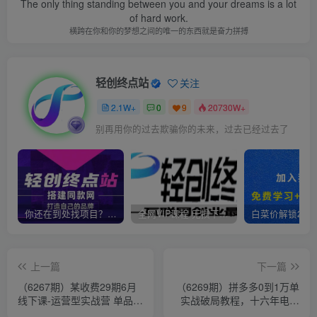
The only thing standing between you and your dreams is a lot
of hard work.
横跨在你和你的梦想之间的唯一的东西就是奋力拼搏
轻创终点站
关注
2.1W+
0
9
20730W+
别再用你的过去欺骗你的未来，过去已经过去了
你还在到处找项目？还在当韭菜？我靠卖项目一个月收入5万+，曾经我也是个失败者。
全网VIP课程 无损下载~
上一篇
下一篇
（6267期）某收费29期6月
（6269期）拼多多0到1万单
线下课-运营型实战营 单品打
实战破局教程，十六年电商
爆防退术 直播间快速上100
经验干货分享，目前日发15