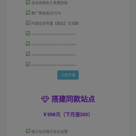
☑
全站资源永久免费获取
☑
推广佣金高达70％
☑
内部会员专属【微信】交流群
☑
=====================
☑
=====================
☑
=====================
☑
=====================
立即开通
搭建同款站点
998元（下月涨300）
☑
独立站点独立自主运营