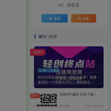
HI！请登录
登录
注册
热门资源
TOP1
12.3W+人已阅读
你还在到处找项目？还在当韭菜？我靠
卖项目一个月收入5万+，曾经我也...
全网VIP课程 无损下载~
TOP2
2年前
1.7W+人已阅读