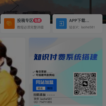
投稿专区
APP下载
免费
Down
教程必须完整详细
站长V：laohe581