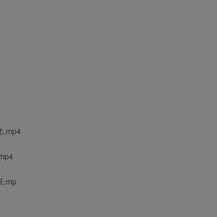
.mp4
p4
.mp