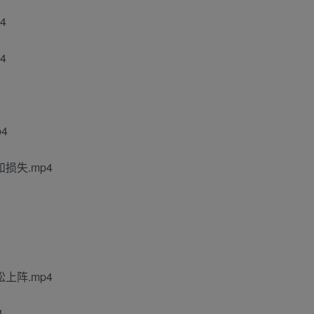
4
4
4
损失.mp4
上阵.mp4
4