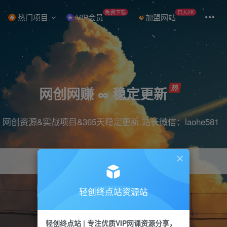
免费下载
日入2K
热门项目
VIP会员
加盟网站
网创网赚 ∞ 稳定更新
网创资源&实战项目&365天稳定更新 站长微信：laohe581
轻创终点站资源站
项目
抖音
引流
短视频
剪辑
带货
轻创终点站 | 专注优质VIP网课资源分享，