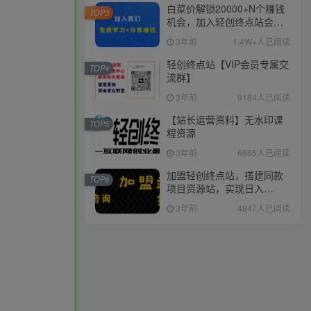
白菜价解锁20000+N个赚钱
TOP3
机会，加入轻创终点站会
员，全站资源免费学习。
3年前
1.4W+人已阅读
轻创终点站【VIP会员专属交
TOP4
流群】
3年前
9184人已阅读
【站长运营资料】无水印课
TOP5
程资源
3年前
6665人已阅读
加盟轻创终点站，搭建同款
TOP6
项目资源站，实现日入
2000+
3年前
4847人已阅读