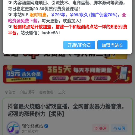
🔰 内容涵盖网赚项目、引流技术、电商运营、脚本源码等资源，
每日稳定更新20-30优质付费资源课程！
🔰 本站VIP
限时特惠，
￥79/年，￥99/永久 (推广佣金70%)，
全
站资源免费下载，
每天更新，欢迎加入！
🔰
轻创终点站开放加盟，搭建一个和轻创终点站一样的知识付费
平台，
站长微信：laohe581
开通VIP会员
加盟当站长
首页
创业课程
会员免费
正文
抖音最火烧脑小游戏直播，全网首发暴力撸音浪，
超强的涨粉能力【揭秘】
轻创终点站
关注
私信
2年前发布