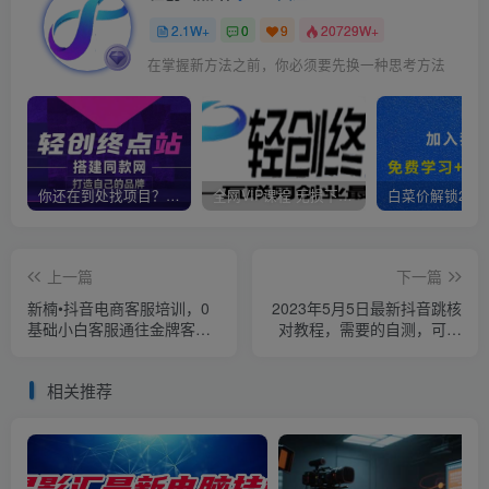
2.1W+
0
9
20729W+
在掌握新方法之前，你必须要先换一种思考方法
你还在到处找项目？还在当韭菜？我靠卖项目一个月收入5万+，曾经我也是个失败者。
全网VIP课程 无损下载~
上一篇
下一篇
新楠•抖音电商客服培训，0
2023年5月5日最新抖音跳核
基础小白客服通往金牌客服
对教程，需要的自测，可自
之路
用可变现【揭秘】
相关推荐