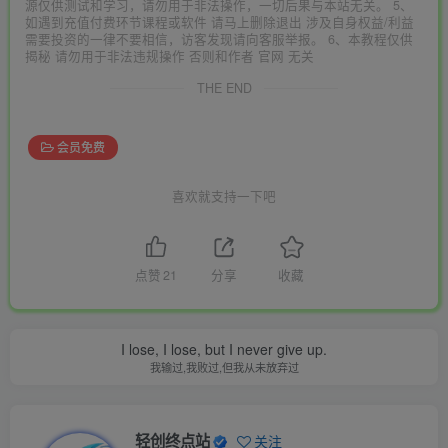
源仅供测试和学习，请勿用于非法操作，一切后果与本站无关。 5、
如遇到充值付费环节课程或软件 请马上删除退出 涉及自身权益/利益
需要投资的一律不要相信，访客发现请向客服举报。 6、本教程仅供
揭秘 请勿用于非法违规操作 否则和作者 官网 无关
THE END
会员免费
喜欢就支持一下吧
点赞
21
分享
收藏
I lose, I lose, but I never give up.
我输过,我败过,但我从未放弃过
轻创终点站
关注