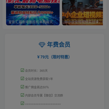
星影汇最新电脑挂机单机每天300+团队管道收益轻松日入1000+
中小
年费会员
79元（限时特惠）
☑
会员时长：365天
☑
全站资源免费获取1年
☑
推广佣金高达50％
☑
内部会员专属【微信】交流群
☑
=====================